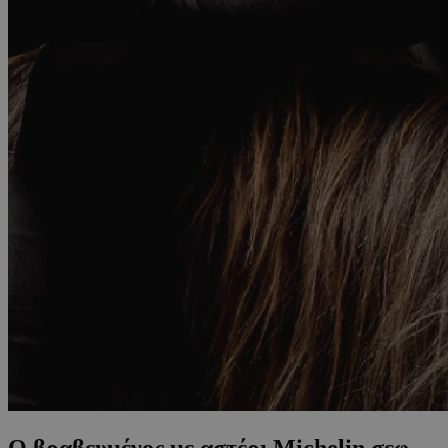
Ο βραβευμένος με αστέρι Michelin σεφ