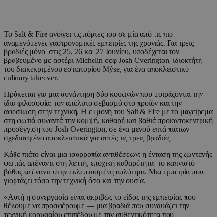
Το Salt & Fire ανοίγει τις πόρτες του σε μία από τις πιο
αναμενόμενες γαστρονομικές εμπειρίες της χρονιάς. Για τρεις
βραδιές μόνο, στις 25, 26 και 27 Ιουνίου, υποδέχεται τον
βραβευμένο με αστέρι Michelin σεφ Josh Overington, ιδιοκτήτη
του διακεκριμένου εστιατορίου Mýse, για ένα αποκλειστικό
culinary takeover.
Πρόκειται για μια συνάντηση δύο κουζινών που μοιράζονται την
ίδια φιλοσοφία: τον απόλυτο σεβασμό στο προϊόν και την
αφοσίωση στην τεχνική. Η εμμονή του Salt & Fire με το μαγείρεμα
στη φωτιά συναντά την κομψή, καθαρή και βαθιά προϊοντοκεντρική
προσέγγιση του Josh Overington, σε ένα μενού επτά πιάτων
σχεδιασμένο αποκλειστικά για αυτές τις τρεις βραδιές.
Κάθε πιάτο είναι μια ισορροπία αντιθέσεων: η ένταση της ζωντανής
φωτιάς απέναντι στη λεπτή, εποχική καθαρότητα· το καπνιστό
βάθος απέναντι στην εκλεπτυσμένη απλότητα. Μια εμπειρία που
γιορτάζει τόσο την τεχνική όσο και την ουσία.
«Αυτή η συνεργασία είναι ακριβώς το είδος της εμπειρίας που
θέλουμε να προσφέρουμε — μια βραδιά που συνδυάζει την
τεχνική κορυφαίου επιπέδου με την αυθεντικότητα που