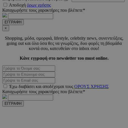
Αποδοχή
όρων χρήσης
Καταχωρήστε τους χαρακτήρες που βλέπετε*
LangCookie
www.must.com.cy
1 εβδομ
ΕΓΓΡΑΦΗ
μέρ
×
CookieScriptConsent
4 εβδο
CookieScript
Shopping, µόδα, οµορφιά, lifestyle, celebrity news, συνεντεύξεις,
2 μέ
www.must.com.cy
going out και όλα όσα θες να γνωρίζεις, δυο φορές τη βδοµάδα
κοντά σου, κατευθείαν στο inbox σου!
Κάνε εγγραφή στο newsletter του must online.
_scc_session
.entelia-
19 λεπτ
adserver.com
δευτερό
Έχω διαβάσει και αποδέχοµαι τους
ΟΡΟΥΣ ΧΡΗΣΗΣ
Καταχωρήστε τους χαρακτήρες που βλέπετε*
PHPSESSID
συνεδ
PHP.net
www.must.com.cy
ΕΓΓΡΑΦΗ