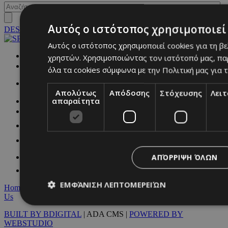
Αυτός ο ιστότοπος χρησιμοποιεί 
DESKTOP
Αυτός ο ιστότοπος χρησιμοποιεί cookies για τη β
NETWORK:
χρηστών. Χρησιμοποιώντας τον ιστότοπό μας, πα
όλα τα cookies σύμφωνα με την Πολιτική μας για τ
Απολύτως
Απόδοσης
Στόχευσης
Λει
απαραίτητα
ΑΠΌΡΡΙΨΗ ΌΛΩΝ
ΕΜΦΆΝΙΣΗ ΛΕΠΤΟΜΕΡΕΙΏΝ
Home
|
Terms & Conditions
|
Privacy Policy
|
About Us
|
Contact
Us
BUILT BY BDIGITAL
| ADA CMS |
POWERED BY
WEBSTUDIO
Απολύτως απαραίτητα
Απόδοσης
Στόχευσης
Λ