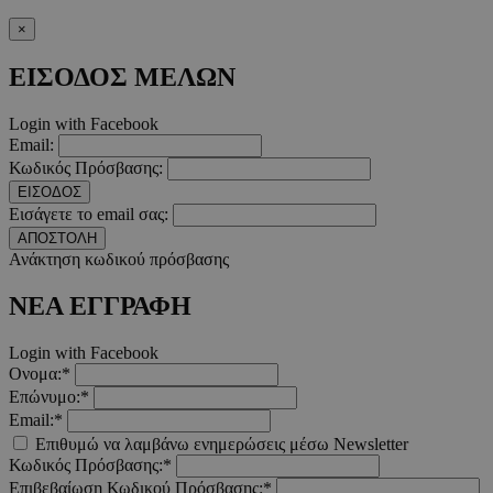
×
Τα απολύτως απαραίτητα cookies επιτρέπουν βασικές λειτουργ
χρήστη και τη διαχείριση λογαριασμού. Ο ιστότοπος δεν μπορε
ΕΙΣΟΔΟΣ ΜΕΛΩΝ
απολύτως απαραίτητα cookies.
Προμηθευτής
/
Ονοματεπώνυμο
Λήξ
Πεδίο
Login with Facebook
Email:
PinToTopCookie
www.must.com.cy
12 ώ
Κωδικός Πρόσβασης:
ΕΙΣΟΔΟΣ
Εισάγετε το email σας:
ΑΠΟΣΤΟΛΗ
Ανάκτηση κωδικού πρόσβασης
__cf_bm
29 λεπτ
Cloudflare Inc.
ΝΕΑ ΕΓΓΡΑΦΗ
δευτερό
.twitter.com
Login with Facebook
Google Privacy Polic
Ονομα:*
Επώνυμο:*
Email:*
__cf_bm
29 λεπτ
Cloudflare Inc.
Επιθυμώ να λαμβάνω ενημερώσεις μέσω Newsletter
δευτερό
.pexels.com
Κωδικός Πρόσβασης:*
Επιβεβαίωση Κωδικού Πρόσβασης:*