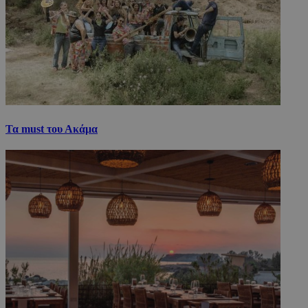
Τα must του Ακάμα