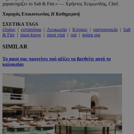
χαρακτηρίζει το Salt & Fire.» — Χρήστος Χειμωνίδης, Chef.
Χορηγός Επικοινωνίας
Η Καθημερινή
ΣΧΕΤΙΚΑ TAGS
έξοδος
|
εστιατόριο
|
Λευκωσία
|
Κύπρος
|
γαστρονομία
|
Salt
& Fire
|
must know
|
must visit
|
out
|
going out
SIMILAR
Το must σας προτείνει πού αξίζει να βρεθείτε αυτό το
καλοκαίρι