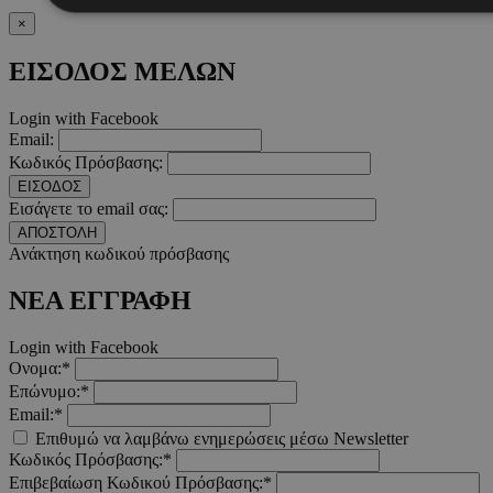
×
Απολύτως απαραίτητα
Απόδοσης
Στόχευσης
Λ
ΕΙΣΟΔΟΣ ΜΕΛΩΝ
Τα απολύτως απαραίτητα cookies επιτρέπουν βασικές λειτουργ
χρήστη και τη διαχείριση λογαριασμού. Ο ιστότοπος δεν μπορε
Login with Facebook
απολύτως απαραίτητα cookies.
Email:
Κωδικός Πρόσβασης:
Προμηθευτής
/
Ονοματεπώνυμο
Λήξ
Πεδίο
ΕΙΣΟΔΟΣ
Εισάγετε το email σας:
PinToTopCookie
www.must.com.cy
12 ώ
ΑΠΟΣΤΟΛΗ
Ανάκτηση κωδικού πρόσβασης
ΝΕΑ ΕΓΓΡΑΦΗ
Login with Facebook
__cf_bm
29 λεπτ
Cloudflare Inc.
Ονομα:*
δευτερό
.twitter.com
Επώνυμο:*
Email:*
Google Privacy Polic
Επιθυμώ να λαμβάνω ενημερώσεις μέσω Newsletter
Κωδικός Πρόσβασης:*
Επιβεβαίωση Κωδικού Πρόσβασης:*