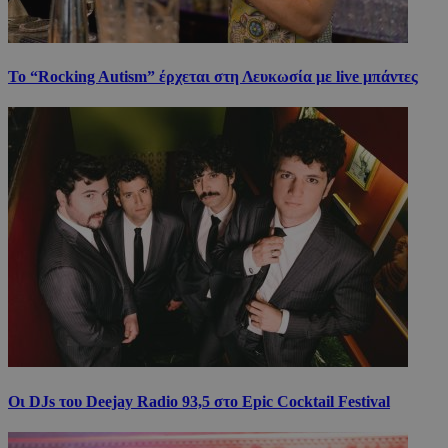
Το “Rocking Autism” έρχεται στη Λευκωσία με live μπάντες
Οι DJs του Deejay Radio 93,5 στο Epic Cocktail Festival