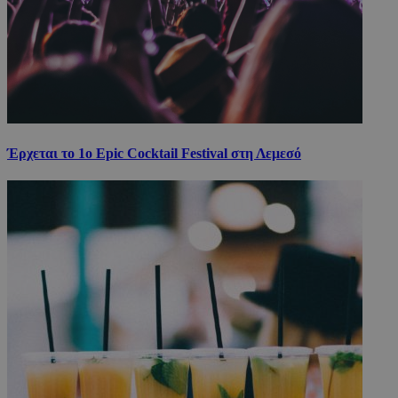
Έρχεται το 1ο Epic Cocktail Festival στη Λεμεσό