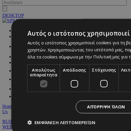
DESKTOP
NETWORK:
Αυτός ο ιστότοπος χρησιμοποιεί 
Αυτός ο ιστότοπος χρησιμοποιεί cookies για τη β
χρηστών. Χρησιμοποιώντας τον ιστότοπό μας, πα
όλα τα cookies σύμφωνα με την Πολιτική μας για τ
Απολύτως
Απόδοσης
Στόχευσης
Λει
απαραίτητα
Home
|
Terms & Conditions
|
Privacy Policy
|
About Us
|
Contact
ΑΠΌΡΡΙΨΗ ΌΛΩΝ
Us
BUILT BY BDIGITAL
| ADA CMS |
POWERED BY
ΕΜΦΆΝΙΣΗ ΛΕΠΤΟΜΕΡΕΙΏΝ
WEBSTUDIO