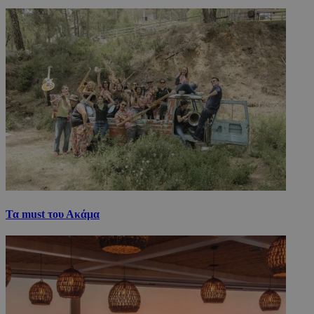
Τα must του Ακάμα