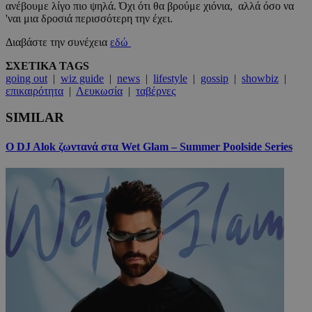
ανέβουμε λίγο πιο ψηλά. Όχι ότι θα βρούμε χιόνια, αλλά όσο να
'ναι μια δροσιά περισσότερη την έχει.
Διαβάστε την συνέχεια
εδώ
ΣΧΕΤΙΚΑ TAGS
going out
|
wiz guide
|
news
|
lifestyle
|
gossip
|
showbiz
|
επικαιρότητα
|
Λευκωσία
|
ταβέρνες
SIMILAR
Ο DJ Alok ζωντανά στα Wet Glam – Summer Poolside Series