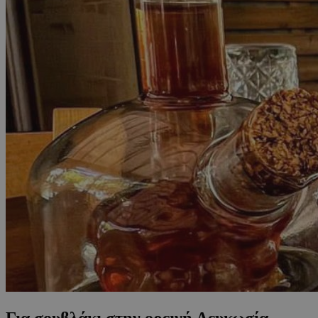
Για σουβλάκι στην ορεινή Λευκωσία