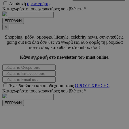
__cf_bm
29 λεπτ
Cloudflare Inc.
Αποδοχή
όρων χρήσης
δευτερό
.pexels.com
Καταχωρήστε τους χαρακτήρες που βλέπετε*
ΕΓΓΡΑΦΗ
×
Shopping, µόδα, οµορφιά, lifestyle, celebrity news, συνεντεύξεις,
LangCookie
www.must.com.cy
1 εβδομ
μέρ
going out και όλα όσα θες να γνωρίζεις, δυο φορές τη βδοµάδα
κοντά σου, κατευθείαν στο inbox σου!
CookieScriptConsent
4 εβδο
CookieScript
Κάνε εγγραφή στο newsletter του must online.
2 μέ
www.must.com.cy
Έχω διαβάσει και αποδέχοµαι τους
ΟΡΟΥΣ ΧΡΗΣΗΣ
_scc_session
.entelia-
19 λεπτ
Καταχωρήστε τους χαρακτήρες που βλέπετε*
adserver.com
δευτερό
ΕΓΓΡΑΦΗ
PHPSESSID
συνεδ
PHP.net
www.must.com.cy