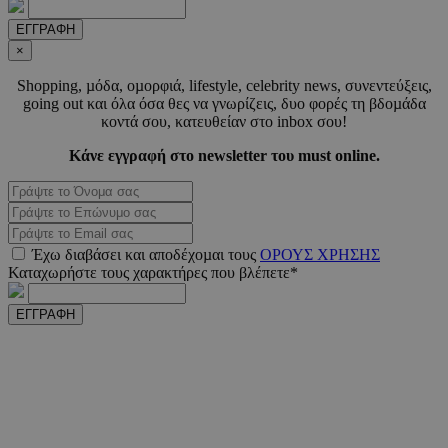
ΕΓΓΡΑΦΗ
×
Shopping, µόδα, οµορφιά, lifestyle, celebrity news, συνεντεύξεις,
LangCookie
www.must.com.cy
1 εβδομ
going out και όλα όσα θες να γνωρίζεις, δυο φορές τη βδοµάδα
μέρ
κοντά σου, κατευθείαν στο inbox σου!
CookieScriptConsent
4 εβδο
CookieScript
Κάνε εγγραφή στο newsletter του must online.
2 μέ
www.must.com.cy
Έχω διαβάσει και αποδέχοµαι τους
ΟΡΟΥΣ ΧΡΗΣΗΣ
Καταχωρήστε τους χαρακτήρες που βλέπετε*
_scc_session
.entelia-
19 λεπτ
adserver.com
δευτερό
ΕΓΓΡΑΦΗ
PHPSESSID
συνεδ
PHP.net
www.must.com.cy