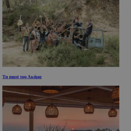
Τα must του Ακάμα