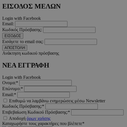
Απολύτως απαραίτητα
Απόδοσης
Στόχευσης
Λ
ΕΙΣΟΔΟΣ ΜΕΛΩΝ
Τα απολύτως απαραίτητα cookies επιτρέπουν βασικές λειτουργ
Login with Facebook
χρήστη και τη διαχείριση λογαριασμού. Ο ιστότοπος δεν μπορε
Email:
απολύτως απαραίτητα cookies.
Κωδικός Πρόσβασης:
Προμηθευτής
/
Ονοματεπώνυμο
Λήξ
ΕΙΣΟΔΟΣ
Πεδίο
Εισάγετε το email σας:
PinToTopCookie
www.must.com.cy
12 ώ
ΑΠΟΣΤΟΛΗ
Ανάκτηση κωδικού πρόσβασης
ΝΕΑ ΕΓΓΡΑΦΗ
Login with Facebook
__cf_bm
29 λεπτ
Cloudflare Inc.
Ονομα:*
δευτερό
.twitter.com
Επώνυμο:*
Email:*
Google Privacy Polic
Επιθυμώ να λαμβάνω ενημερώσεις μέσω Newsletter
Κωδικός Πρόσβασης:*
Επιβεβαίωση Κωδικού Πρόσβασης:*
__cf_bm
29 λεπτ
Cloudflare Inc.
Αποδοχή
όρων χρήσης
δευτερό
.pexels.com
Καταχωρήστε τους χαρακτήρες που βλέπετε*