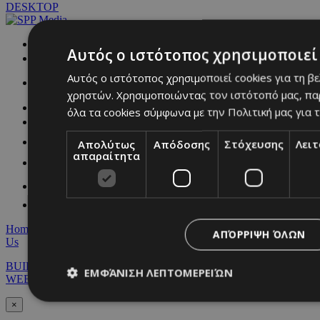
DESKTOP
NETWORK:
Αυτός ο ιστότοπος χρησιμοποιεί 
Αυτός ο ιστότοπος χρησιμοποιεί cookies για τη β
χρηστών. Χρησιμοποιώντας τον ιστότοπό μας, πα
όλα τα cookies σύμφωνα με την Πολιτική μας για τ
Απολύτως
Απόδοσης
Στόχευσης
Λει
απαραίτητα
Home
|
Terms & Conditions
|
Privacy Policy
|
About Us
|
Contact
ΑΠΌΡΡΙΨΗ ΌΛΩΝ
Us
BUILT BY BDIGITAL
| ADA CMS |
POWERED BY
ΕΜΦΆΝΙΣΗ ΛΕΠΤΟΜΕΡΕΙΏΝ
WEBSTUDIO
×