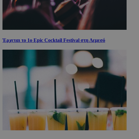
Έρχεται το 1ο Epic Cocktail Festival στη Λεμεσό