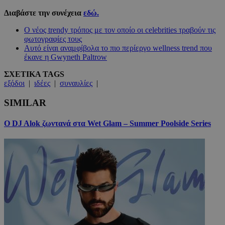
Διαβάστε την συνέχεια
εδώ.
Ο νέος trendy τρόπος με τον οποίο οι celebrities τραβούν τις
φωτογραφίες τους
Αυτό είναι αναμφίβολα το πιο περίεργο wellness trend που
έκανε η Gwyneth Paltrow
ΣΧΕΤΙΚΑ TAGS
εξόδοι
|
ιδέες
|
συναυλίες
|
SIMILAR
Ο DJ Alok ζωντανά στα Wet Glam – Summer Poolside Series