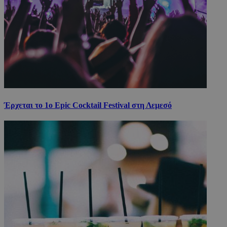
Έρχεται το 1ο Epic Cocktail Festival στη Λεμεσό