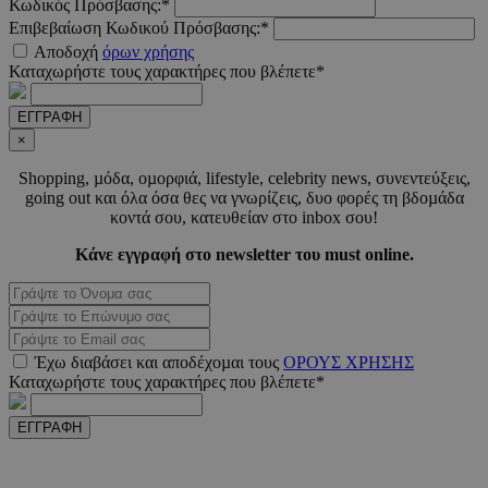
Κωδικός Πρόσβασης:*
Επιβεβαίωση Κωδικού Πρόσβασης:*
_scc_session
.entelia-
19 λεπτ
Αποδοχή
όρων χρήσης
adserver.com
δευτερό
Καταχωρήστε τους χαρακτήρες που βλέπετε*
ΕΓΓΡΑΦΗ
PHPSESSID
συνεδ
×
PHP.net
www.must.com.cy
Shopping, µόδα, οµορφιά, lifestyle, celebrity news, συνεντεύξεις,
going out και όλα όσα θες να γνωρίζεις, δυο φορές τη βδοµάδα
κοντά σου, κατευθείαν στο inbox σου!
Κάνε εγγραφή στο newsletter του must online.
Έχω διαβάσει και αποδέχοµαι τους
ΟΡΟΥΣ ΧΡΗΣΗΣ
Καταχωρήστε τους χαρακτήρες που βλέπετε*
PHPSESSID
συνεδ
PHP.net
m.must.com.cy
ΕΓΓΡΑΦΗ