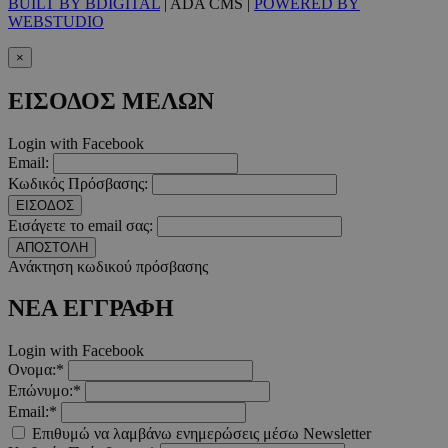
BUILT BY BDIGITAL
| ADA CMS |
POWERED BY
WEBSTUDIO
__cf_bm
29 λεπτ
Cloudflare Inc.
×
δευτερό
.twitter.com
ΕΙΣΟΔΟΣ ΜΕΛΩΝ
Google Privacy Polic
Login with Facebook
Email:
__cf_bm
29 λεπτ
Cloudflare Inc.
Κωδικός Πρόσβασης:
δευτερό
.pexels.com
ΕΙΣΟΔΟΣ
Εισάγετε το email σας:
ΑΠΟΣΤΟΛΗ
Ανάκτηση κωδικού πρόσβασης
ΝΕΑ ΕΓΓΡΑΦΗ
LangCookie
www.must.com.cy
1 εβδομ
μέρ
Login with Facebook
CookieScriptConsent
4 εβδο
CookieScript
Ονομα:*
2 μέ
www.must.com.cy
Επώνυμο:*
Email:*
Επιθυμώ να λαμβάνω ενημερώσεις μέσω Newsletter