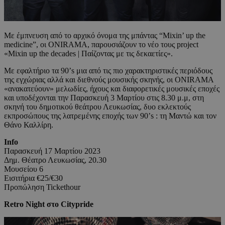
Με έμπνευση από το αρχικό όνομα της μπάντας “Mixin’ up the
medicine”, οι ONIRAMA, παρουσιάζουν το νέο τους project
«Mixin up the decades | Παίζοντας με τις δεκαετίες».
Με εφαλτήριο τα 90’s μια από τις πιο χαρακτηριστικές περιόδους
της εγχώριας αλλά και διεθνούς μουσικής σκηνής, οι ONIRAMA
«ανακατεύουν» μελωδίες, ήχους και διαφορετικές μουσικές εποχές
και υποδέχονται την Παρασκευή 3 Μαρτίου στις 8.30 μ.μ, στη
σκηνή του δημοτικού θεάτρου Λευκωσίας, δυο εκλεκτούς
εκπροσώπους της λατρεμένης εποχής των 90’s : τη Μαντώ και τον
Θάνο Καλλίρη.
Info
Παρασκευή 17 Μαρτίου 2023
Δημ. Θέατρο Λευκωσίας, 20.30
Mουσείου 6
Εισιτήρια €25/€30
Προπώληση Tickethour
Retro Night στο Citypride