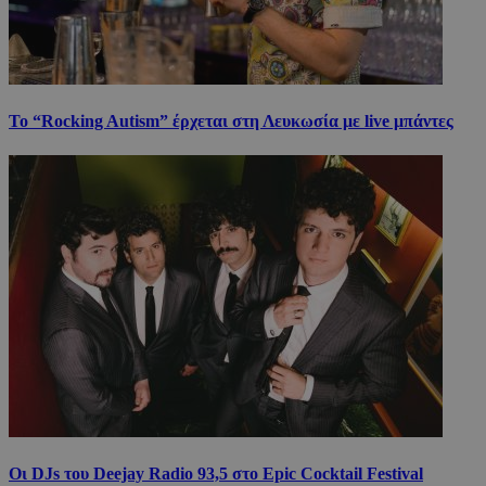
Το “Rocking Autism” έρχεται στη Λευκωσία με live μπάντες
Οι DJs του Deejay Radio 93,5 στο Epic Cocktail Festival