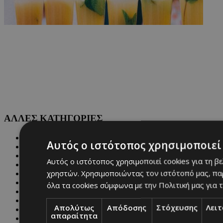
ΑΛΛΕΣ ΚΑΤΗΓΟΡΙΕΣ
FASHION
Αυτός ο ιστότοπος χρησιμοποιεί 
PEOPLE
BEAUTY
Αυτός ο ιστότοπος χρησιμοποιεί cookies για τη β
COVER STORY
χρηστών. Χρησιμοποιώντας τον ιστότοπό μας, πα
CULTURE
BLOGS
όλα τα cookies σύμφωνα με την Πολιτική μας για τ
MAGAZINE
WKND BY MUST
Απολύτως
Απόδοσης
Στόχευσης
Λει
ASTROLOGY
απαραίτητα
ΓΕΝΙΚΕΣ ΠΛΗΡΟΦΟΡΙΕΣ