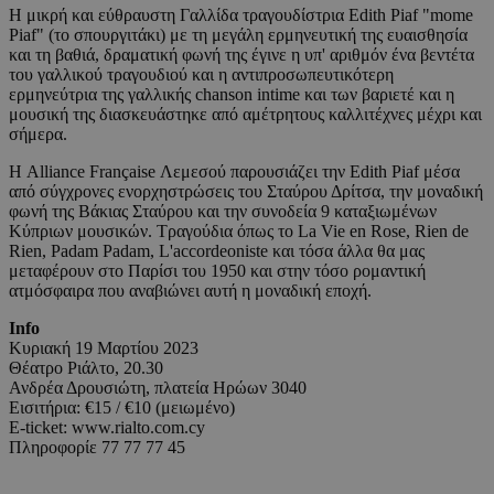
Η μικρή και εύθραυστη Γαλλίδα τραγουδίστρια Edith Piaf "mome
Piaf" (το σπουργιτάκι) με τη μεγάλη ερμηνευτική της ευαισθησία
και τη βαθιά, δραματική φωνή της έγινε η υπ' αριθμόν ένα βεντέτα
του γαλλικού τραγουδιού και η αντιπροσωπευτικότερη
ερμηνεύτρια της γαλλικής chanson intime και των βαριετέ και η
μουσική της διασκευάστηκε από αμέτρητους καλλιτέχνες μέχρι και
σήμερα.
Η Alliance Française Λεμεσού παρουσιάζει την Edith Piaf μέσα
από σύγχρονες ενορχηστρώσεις του Σταύρου Δρίτσα, την μοναδική
φωνή της Βάκιας Σταύρου και την συνοδεία 9 καταξιωμένων
Κύπριων μουσικών. Τραγούδια όπως το La Vie en Rose, Rien de
Rien, Padam Padam, L'accordeoniste και τόσα άλλα θα μας
μεταφέρουν στο Παρίσι του 1950 και στην τόσο ρομαντική
ατμόσφαιρα που αναβιώνει αυτή η μοναδική εποχή.
Info
Κυριακή 19 Μαρτίου 2023
Θέατρο Ριάλτο, 20.30
Ανδρέα Δρουσιώτη, πλατεία Ηρώων 3040
Εισιτήρια: €15 / €10 (μειωμένο)
E-ticket: www.rialto.com.cy
Πληροφορίε 77 77 77 45