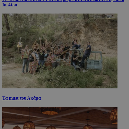
Ιουλίου
Τα must του Ακάμα