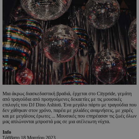
Μια άκρως διασκεδαστική βραδιά, έρχεται στο Citypride, γεμάτη
από τραγούδια από προηγούμενες δεκαετίες με τις μουσικές
επιλογές του DJ Dino Ashioti. Ένα μεγάλο πάρτυ με τραγούδια που
δεν χάθηκαν στον χρόνο, παρέα με χιλιάδες αναμνήσεις, με χαρές
και με μεγάλους έρωτες ... Μουσικές που επηρέασαν τις ζωές όλων
μας απλώνονται μπροστά μας σε μια ατέλειωτη νύχτα.
Ιnfo
Σάββατο 18 Μαρτίου 2023