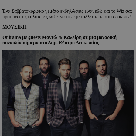
Ένα Σαββατοκύριακο γεμάτο εκδηλώσεις είναι εδώ και το Wiz σας
προτείνει τις καλύτερες ώστε να το εκμεταλλευτείτε στο έπακρον!
MOYΣΙΚΗ
Οnirama με guests Μαντώ & Καλλίρη σε μια μοναδική
συναυλία σήμερα στο Δημ. Θέατρο Λευκωσίας