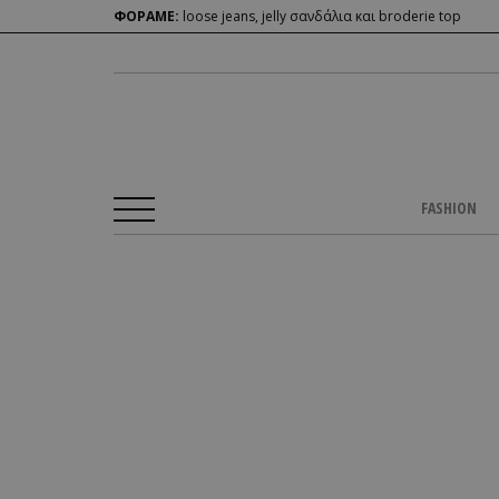
ΦΟΡΑΜΕ:
loose jeans, jelly σανδάλια και broderie top
FASHION
Αρχική Σελίδα
/
CULTURE