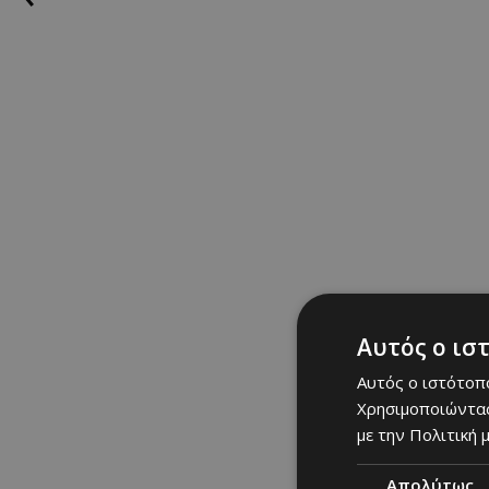
αγαπημένος της τρόπο
δοκίμασαν πέρασαν στ
δουλειά του. Το conc
βανίλιας, λίγο έξτρα
Αυτός ο ισ
Αυτός ο ιστότοπο
Χρησιμοποιώντας
με την Πολιτική μ
Απολύτως