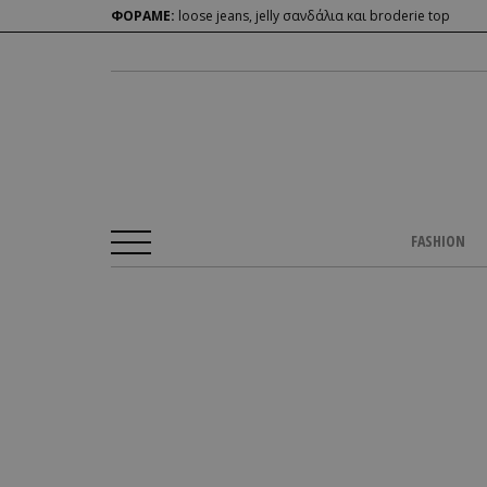
ΦΟΡΑΜΕ:
loose jeans, jelly σανδάλια και broderie top
FASHION
Αρχική Σελίδα
/
CULTURE