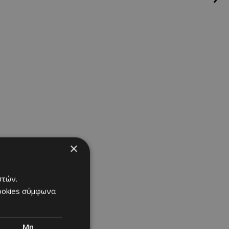
 «όλοι όσοι το
ανε ξανά τη
πάλες παγωτό
σινό αλάτι.
×
στών.
cookies σύμφωνα
Μη