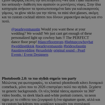
έχουν ακριβώς εκείνη την ανεπιτήδευτη «we don’t take ourselves
too seriously» διάθεση που αγαπούν οι μοντέρνες νύφες. Στην ίδια
κατηγορία ανήκουν τα προσωποποιημένα fans για καλοκαιρινούς
γάμους, τα glow sticks για την πίστα, τα mini shot glasses, ακόμη
και τα custom cocktail stirrers που δίνουν χαρακτήρα ακόμη και στο
ποτό.
@pearleventsaustin
Would you want these at your
wedding? We would! We just cant get enough of these
personalized light up cowboy hats !! The PERFECT
dance floor prop!
#dancefloorprops
#lightupcowboyhat
#weddingtiktok
#pearleventsaustin
#bridesofaustin
#austinwedding
#texasbride
original sound - Pearl
Events | Event Designers
Photobooth 2.0: το πιο stylish σημείο του party
Μιλώντας για φωτογραφίες, το κλασικό photobooth κάνει δυναμικό
comeback, μόνο που το 2026 επιστρέφει πολύ πιο stylish. Ξεχάστε
τα generic backgrounds. Οι νέες bridal τάσεις αγαπούν τα 360°
video booths, τα sleek black-and-white portrait corners, τα neon
signs με το επίθετο του ζευγαριού ή ένα signature quote, αλλά και
τα custom backdrops που μοιάζουν κομμάτι του συνολικού