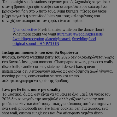
Τα late-night snack stations φέρνουν μικρές λιχουδιές στην πίστα
όταν η βραδιά έχει ήδη ανάψει και οι περισσοτεροι καλεσμένοι
βρίσκονται ήδη στο 5 ποτό τους. Mini burgers, πίτσες και tacos
μέχρι παγωτό ή street-food bites για τους καλεσμένους που
συνεχίζουν ακούραστα τον χορό, είναι ότι πρέπει.
@cn.collective
Fresh tiramisu while on the dance floor?
What more could we want
#tiramisu
#weddingdesserts
#weddingreception
#latenightsnack
#weddingfood
original sound - HYPATON
Instagram moments που όλοι θα θυμούνται
Φυσικά, κανένα wedding party του 2026 δεν ολοκληρώνεται χωρίς
ένα δυνατό Instagram moment. Champagne towers, prosecco walls,
disco balls, candle corners, statement dessert bars ή neon
installations δεν λειτουργούν απλώς ως διακόσμηση αλλά γίνονται
meeting points, conversation starters και τα πιο
πολυφωτογραφημένα spots της βραδιάς.
Less perfection, more personality
Το μυστικό, όμως, δεν είναι να τα βάλετε όλα μαζί. Οι νύφες του
2026 δεν κυνηγούν την υπερβολή αλλά χτίζουν ένα party που
μοιάζει αυθεντικά δικό τους. Ίσως για κάποιους αυτό να σημαίνει
ένα sleek photobooth και ένα killer cocktail bar. Για άλλους, ένα
shot wall, custom sunglasses και ένα after-party γεμάτο disco