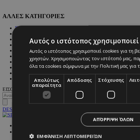
ΑΛΛΕΣ ΚΑΤΗΓΟΡΙΕΣ
FASHION
PEOPLE
Αυτός ο ιστότοπος χρησιμοποιεί 
BEAUTY
COVER STORY
Αυτός ο ιστότοπος χρησιμοποιεί cookies για τη β
CULTURE
BLOGS
χρηστών. Χρησιμοποιώντας τον ιστότοπό μας, πα
MAGAZINE
όλα τα cookies σύμφωνα με την Πολιτική μας για τ
WKND BY MUST
ASTROLOGY
ΓΕΝΙΚΕΣ ΠΛΗΡΟΦΟΡΙΕΣ
Απολύτως
Απόδοσης
Στόχευσης
Λει
απαραίτητα
ΕΙΣΟΔΟΣ
DESKTOP
ΑΠΌΡΡΙΨΗ ΌΛΩΝ
NETWORK:
ΕΜΦΆΝΙΣΗ ΛΕΠΤΟΜΕΡΕΙΏΝ