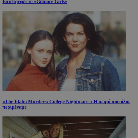
Επιστρέφει το «Gilmore Girls»
«The Idaho Murders: College Nightmare»: Η σειρά που όλοι
περιμέναμε