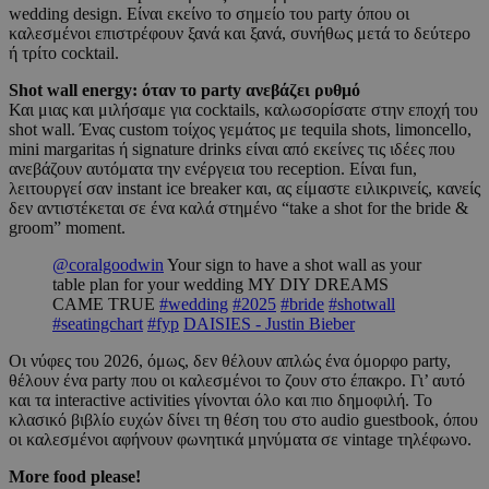
wedding design. Είναι εκείνο το σημείο του party όπου οι
καλεσμένοι επιστρέφουν ξανά και ξανά, συνήθως μετά το δεύτερο
ή τρίτο cocktail.
Shot wall energy: όταν το party ανεβάζει ρυθμό
Και μιας και μιλήσαμε για cocktails, καλωσορίσατε στην εποχή του
shot wall. Ένας custom τοίχος γεμάτος με tequila shots, limoncello,
mini margaritas ή signature drinks είναι από εκείνες τις ιδέες που
ανεβάζουν αυτόματα την ενέργεια του reception. Είναι fun,
λειτουργεί σαν instant ice breaker και, ας είμαστε ειλικρινείς, κανείς
δεν αντιστέκεται σε ένα καλά στημένο “take a shot for the bride &
groom” moment.
@coralgoodwin
Your sign to have a shot wall as your
table plan for your wedding MY DIY DREAMS
CAME TRUE
#wedding
#2025
#bride
#shotwall
#seatingchart
#fyp
DAISIES - Justin Bieber
Οι νύφες του 2026, όμως, δεν θέλουν απλώς ένα όμορφο party,
θέλουν ένα party που οι καλεσμένοι το ζουν στο έπακρο. Γι’ αυτό
και τα interactive activities γίνονται όλο και πιο δημοφιλή. Το
κλασικό βιβλίο ευχών δίνει τη θέση του στο audio guestbook, όπου
οι καλεσμένοι αφήνουν φωνητικά μηνύματα σε vintage τηλέφωνο.
More food please!