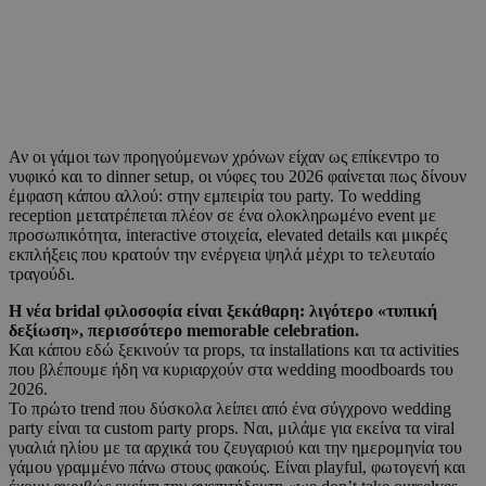
Αν οι γάμοι των προηγούμενων χρόνων είχαν ως επίκεντρο το
νυφικό και το dinner setup, οι νύφες του 2026 φαίνεται πως δίνουν
έμφαση κάπου αλλού: στην εμπειρία του party. Το wedding
reception μετατρέπεται πλέον σε ένα ολοκληρωμένο event με
προσωπικότητα, interactive στοιχεία, elevated details και μικρές
εκπλήξεις που κρατούν την ενέργεια ψηλά μέχρι το τελευταίο
τραγούδι.
Η νέα bridal φιλοσοφία είναι ξεκάθαρη: λιγότερο «τυπική
δεξίωση», περισσότερο memorable celebration.
Και κάπου εδώ ξεκινούν τα props, τα installations και τα activities
που βλέπουμε ήδη να κυριαρχούν στα wedding moodboards του
2026.
Το πρώτο trend που δύσκολα λείπει από ένα σύγχρονο wedding
party είναι τα custom party props. Ναι, μιλάμε για εκείνα τα viral
γυαλιά ηλίου με τα αρχικά του ζευγαριού και την ημερομηνία του
γάμου γραμμένο πάνω στους φακούς. Είναι playful, φωτογενή και