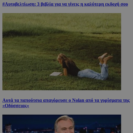
#Αυτοβελτίωση: 3 βιβλία για να γίνεις η καλύτερη εκδοχή σου
Αυτά τα παπούτσια απαγόρευσε ο Nolan από τα γυρίσματα της
«Οδύσσειας»