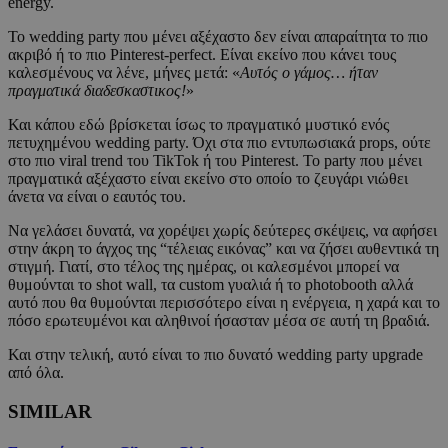
energy.
Το wedding party που μένει αξέχαστο δεν είναι απαραίτητα το πιο
ακριβό ή το πιο Pinterest-perfect. Είναι εκείνο που κάνει τους
καλεσμένους να λένε, μήνες μετά: «
Αυτός ο γάμος… ήταν
πραγματικά διαδεσκαστικος!
»
Και κάπου εδώ βρίσκεται ίσως το πραγματικό μυστικό ενός
πετυχημένου wedding party. Όχι στα πιο εντυπωσιακά props, ούτε
στο πιο viral trend του TikTok ή του Pinterest. Το party που μένει
πραγματικά αξέχαστο είναι εκείνο στο οποίο το ζευγάρι νιώθει
άνετα να είναι ο εαυτός του.
Να γελάσει δυνατά, να χορέψει χωρίς δεύτερες σκέψεις, να αφήσει
στην άκρη το άγχος της “τέλειας εικόνας” και να ζήσει αυθεντικά τη
στιγμή. Γιατί, στο τέλος της ημέρας, οι καλεσμένοι μπορεί να
θυμούνται το shot wall, τα custom γυαλιά ή το photobooth αλλά
αυτό που θα θυμούνται περισσότερο είναι η ενέργεια, η χαρά και το
πόσο ερωτευμένοι και αληθινοί ήσασταν μέσα σε αυτή τη βραδιά.
Και στην τελική, αυτό είναι το πιο δυνατό wedding party upgrade
από όλα.
SIMILAR