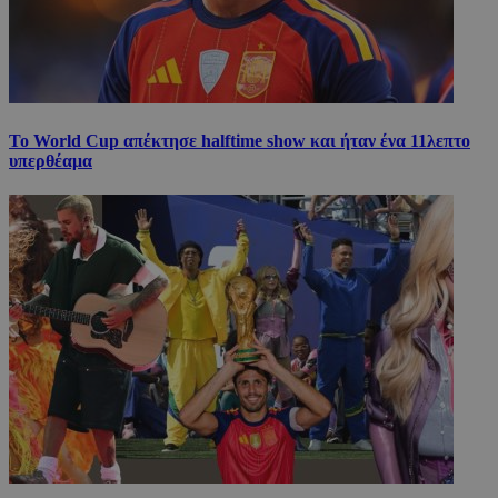
Το World Cup απέκτησε halftime show και ήταν ένα 11λεπτο
υπερθέαμα