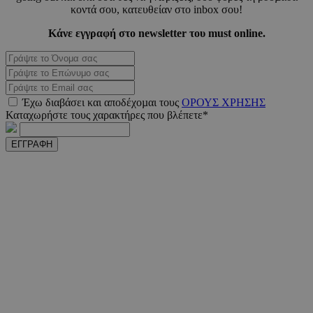
κοντά σου, κατευθείαν στο inbox σου!
Κάνε εγγραφή στο newsletter του must online.
Έχω διαβάσει και αποδέχοµαι τους
ΟΡΟΥΣ ΧΡΗΣΗΣ
Καταχωρήστε τους χαρακτήρες που βλέπετε*
PHPSESSID
συνεδ
PHP.net
ΕΓΓΡΑΦΗ
m.must.com.cy
VISITOR_PRIVACY_METADATA
5 μήνε
YouTube
εβδομ
.youtube.com