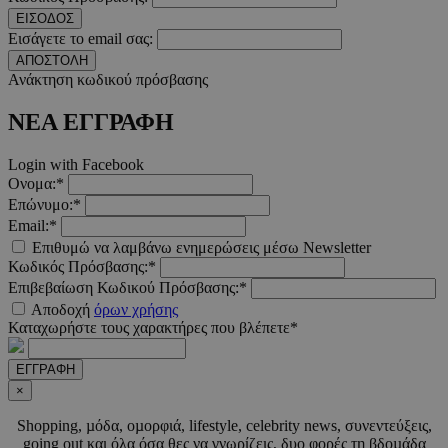
ΕΙΣΟΔΟΣ
__cf_bm
29 λεπτ
Cloudflare Inc.
δευτερό
.pexels.com
Εισάγετε το email σας:
ΑΠΟΣΤΟΛΗ
Ανάκτηση κωδικού πρόσβασης
ΝΕΑ ΕΓΓΡΑΦΗ
LangCookie
www.must.com.cy
1 εβδομ
μέρ
Login with Facebook
Ονομα:*
CookieScriptConsent
4 εβδο
Επώνυμο:*
CookieScript
2 μέ
www.must.com.cy
Email:*
Επιθυμώ να λαμβάνω ενημερώσεις μέσω Newsletter
Κωδικός Πρόσβασης:*
Επιβεβαίωση Κωδικού Πρόσβασης:*
Αποδοχή
όρων χρήσης
Καταχωρήστε τους χαρακτήρες που βλέπετε*
_scc_session
.entelia-
19 λεπτ
adserver.com
δευτερό
ΕΓΓΡΑΦΗ
×
PHPSESSID
συνεδ
PHP.net
Shopping, µόδα, οµορφιά, lifestyle, celebrity news, συνεντεύξεις,
www.must.com.cy
going out και όλα όσα θες να γνωρίζεις, δυο φορές τη βδοµάδα