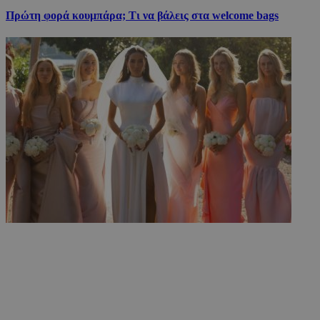
Πρώτη φορά κουμπάρα; Τι να βάλεις στα welcome bags