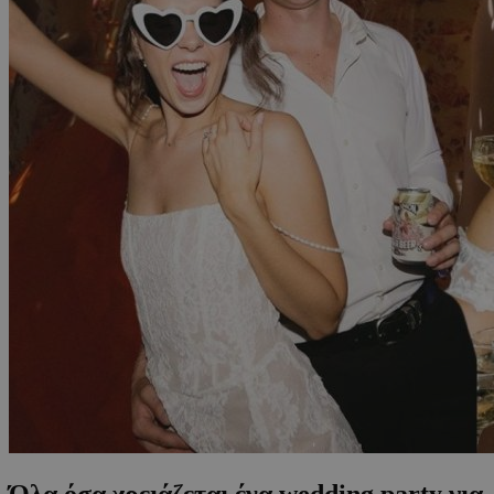
Όλα όσα χρειάζεται ένα wedding party για