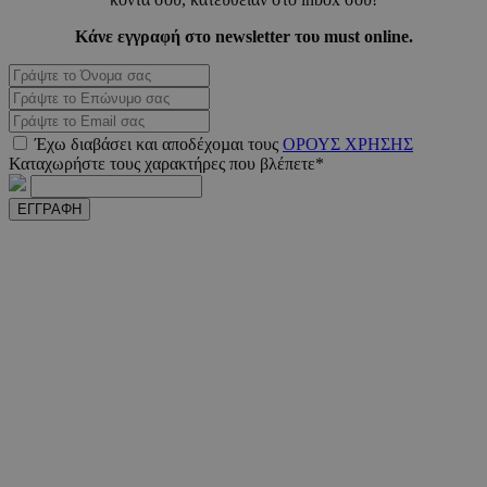
Κάνε εγγραφή στο newsletter του must online.
VISITOR_PRIVACY_METADATA
5 μήνε
YouTube
εβδομ
.youtube.com
Έχω διαβάσει και αποδέχοµαι τους
ΟΡΟΥΣ ΧΡΗΣΗΣ
Καταχωρήστε τους χαρακτήρες που βλέπετε*
ΕΓΓΡΑΦΗ
takeOverCookie
www.must.com.cy
1 μέ
AdSphere-GDPR
delivery.ad-
1 χρό