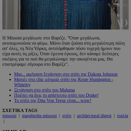
Η Missoni μεγάλωσε στο Βαρέζε. ''Όταν μεγάλωνα,
ανυπομονούσα να φύγω. Μόνο όταν ζούσα στη μεγαλύτερη πόλη
απ' όλες, τη Νέα Υόρκη, αντιλήφθηκαν πόσο τυχερή ήμουν που
είχα αυτές τις ρίζες. Όταν έμεινα έγκυος, δεν κάναμε δεύτερες
σκέψεις για το πού θα μεγαλώναμε την οικογένεια μας. Θα
επιστρέφαμε σίγουρα στο Βαρέζε''.
Mια... αμήχανη ξενάγηση στο σπίτι της Dakota Johnson
Ματιές στο chic μίνιμαλ σπίτι της Rosie Huntington -
Whiteley
Ξενάγηση στο σπίτι του Maluma
Πρέπει να δεις το απίστευτο σπίτι του Drake!
Το σπίτι της Dita Von Teese είναι... wow!
ΣΧΕΤΙΚΑ TAGS
missoni
|
margherita missoni
|
σπίτι
|
architectural digest
|
ιταλία
|