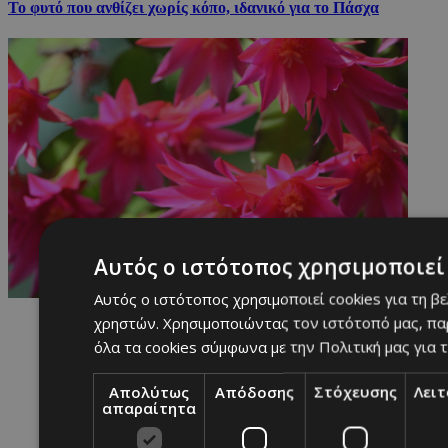
Το φυτό που ανθίζει χωρίς κόπο, ιδανικό για το Πάσχα
Αυτός ο ιστότοπος χρησιμοποιεί 
Αυτός ο ιστότοπος χρησιμοποιεί cookies για τη β
χρηστών. Χρησιμοποιώντας τον ιστότοπό μας, πα
όλα τα cookies σύμφωνα με την Πολιτική μας για τ
Απολύτως
Απόδοσης
Στόχευσης
Λει
απαραίτητα