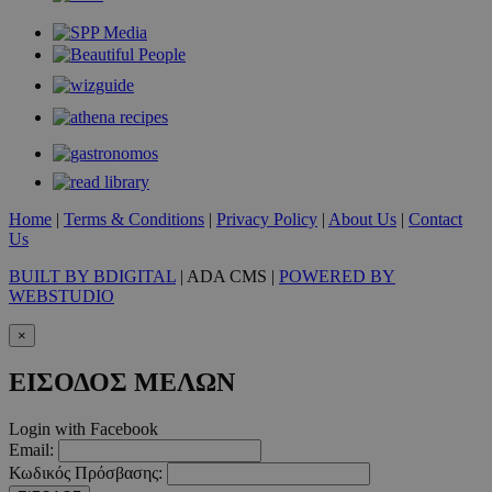
__cf_bm
29 λεπτ
Cloudflare Inc.
δευτερό
.twitter.com
Google Privacy Polic
__cf_bm
29 λεπτ
Cloudflare Inc.
δευτερό
.pexels.com
Home
|
Terms & Conditions
|
Privacy Policy
|
About Us
|
Contact
Us
BUILT BY BDIGITAL
| ADA CMS |
POWERED BY
WEBSTUDIO
LangCookie
www.must.com.cy
1 εβδομ
μέρ
×
CookieScriptConsent
4 εβδο
CookieScript
ΕΙΣΟΔΟΣ ΜΕΛΩΝ
2 μέ
www.must.com.cy
Login with Facebook
Email:
Κωδικός Πρόσβασης: