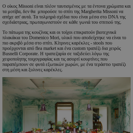
Ο οίκος Missoni είναι πλέον ταυτισμένος με τα έντονα χρώματα και
τα μοτίβα, δεν θα μπορούσε το σπίτι της Margherita Missoni να
απήχε απ' αυτά. Τα τολμηρά σχέδια που είναι μέσα στο DNA της
σχεδιάστριας, πρωταγωνιστούν σε κάθε γωνιά του σπιτιού της.
Το πάτωμα της κουζίνας και οι τοίχοι επικρατούν βιοτεχνικά
πλακάκια του Domenico Mori, υλικό που αποδείχτηκε να είναι το
πιο ακριβό μέσα στο σπίτι. Κίτρινες καρέκλες - stools που
προέρχονται από flea market και ένα custom τραπέζι δια χειρός
Busnelli Corporate. H τραπεζαρία σε ταξιδεύει λόγω της
χειροποίητης τοιχογραφίας και τις ασορτί κουρτίνες που
παραπέμπουν σε φυτά εξωτικών χωρών, με ένα τεράστιο τραπέζι
στη μέση και ξυλινες καρέκλες.