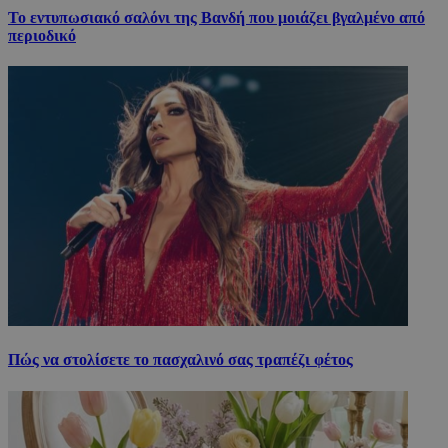
Το εντυπωσιακό σαλόνι της Βανδή που μοιάζει βγαλμένο από
περιοδικό
Πώς να στολίσετε το πασχαλινό σας τραπέζι φέτος