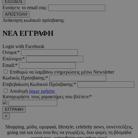
ΕΙΣΟΔΟΣ
_scc_session
.entelia-
19 λεπτ
Εισάγετε το email σας:
adserver.com
δευτερό
ΑΠΟΣΤΟΛΗ
Ανάκτηση κωδικού πρόσβασης
ΝΕΑ ΕΓΓΡΑΦΗ
PHPSESSID
συνεδ
PHP.net
www.must.com.cy
Login with Facebook
Ονομα:*
Επώνυμο:*
Email:*
Επιθυμώ να λαμβάνω ενημερώσεις μέσω Newsletter
Κωδικός Πρόσβασης:*
Επιβεβαίωση Κωδικού Πρόσβασης:*
Αποδοχή
όρων χρήσης
Καταχωρήστε τους χαρακτήρες που βλέπετε*
PHPSESSID
συνεδ
PHP.net
m.must.com.cy
ΕΓΓΡΑΦΗ
×
Shopping, µόδα, οµορφιά, lifestyle, celebrity news, συνεντεύξεις,
going out και όλα όσα θες να γνωρίζεις, δυο φορές τη βδοµάδα
κοντά σου, κατευθείαν στο inbox σου!