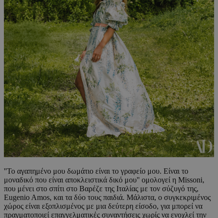
''Το αγαπημένο μου δωμάτιο είναι το γραφείο μου. Είναι το
μοναδικό που είναι αποκλειστικά δικό μου'' ομολογεί η Missoni,
που μένει στο σπίτι στο Βαρέζε της Ιταλίας με τον σύζυγό της,
Eugenio Amos, και τα δύο τους παιδιά. Μάλιστα, ο συγκεκριμένος
χώρος είναι εξοπλισμένος με μια δεύτερη είσοδο, για μπορεί να
πραγματοποιεί επαγγελματικές συναντήσεις χωρίς να ενοχλεί την