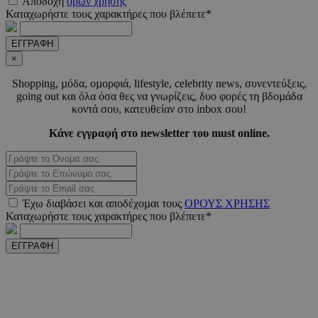
Αποδοχή
όρων χρήσης
2 μέ
www.must.com.cy
Καταχωρήστε τους χαρακτήρες που βλέπετε*
ΕΓΓΡΑΦΗ
×
Shopping, µόδα, οµορφιά, lifestyle, celebrity news, συνεντεύξεις,
_scc_session
.entelia-
19 λεπτ
going out και όλα όσα θες να γνωρίζεις, δυο φορές τη βδοµάδα
adserver.com
δευτερό
κοντά σου, κατευθείαν στο inbox σου!
Κάνε εγγραφή στο newsletter του must online.
PHPSESSID
συνεδ
PHP.net
www.must.com.cy
Έχω διαβάσει και αποδέχοµαι τους
ΟΡΟΥΣ ΧΡΗΣΗΣ
Καταχωρήστε τους χαρακτήρες που βλέπετε*
ΕΓΓΡΑΦΗ
PHPSESSID
συνεδ
PHP.net