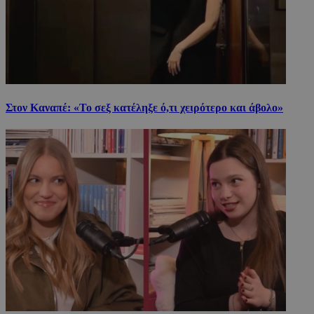
Στον Καναπέ: «Το σεξ κατέληξε ό,τι χειρότερο και άβολο»