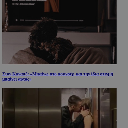
Στον Καναπέ: «Μπαίνω στο ασανσέρ και την ίδια στιγμή
μπαίνει αυτός»