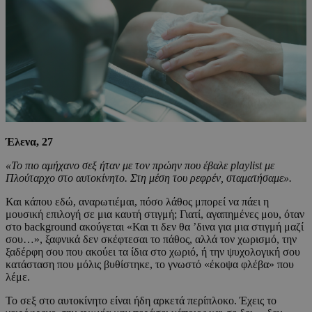
Έλενα, 27
«Το πιο αμήχανο σεξ ήταν με τον πρώην που έβαλε playlist με
Πλούταρχο στο αυτοκίνητο. Στη μέση του ρεφρέν, σταματήσαμε».
Και κάπου εδώ, αναρωτιέμαι, πόσο λάθος μπορεί να πάει η
μουσική επιλογή σε μια καυτή στιγμή; Γιατί, αγαπημένες μου, όταν
στο background ακούγεται «Και τι δεν θα ’δινα για μια στιγμή μαζί
σου…», ξαφνικά δεν σκέφτεσαι το πάθος, αλλά τον χωρισμό, την
ξαδέρφη σου που ακούει τα ίδια στο χωριό, ή την ψυχολογική σου
κατάσταση που μόλις βυθίστηκε, το γνωστό «έκοψα φλέβα» που
λέμε.
Το σεξ στο αυτοκίνητο είναι ήδη αρκετά περίπλοκο. Έχεις το