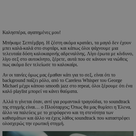
Καλησπέρα, αγαπημένες μου!
Μπήκαμε Σεπτέμβρη. Η ζέστη ακόμα κρατάει, τα μαγιό δεν έχουν
μπει καλά-καλά στο συρτάρι, και κάπως όλοι ψάχνουμε μια
τελευταία δόση καλοκαιρινής αδρεναλίνης. Λίγο έρωτα με κίνδυνο,
λίγο σεξ στο αυτοκίνητο, ξέρετε, αυτά που σε κάνουν να νιώθεις
πως ακόμα δεν τελείωσε το καλοκαίρι.
Αν οι ταινίες όμως μας έμαθαν κάτι για το σεξ, είναι ότι το
background παίζει ρόλο, από το Careless Whisper του George
Michael μέχρι κάποιο smooth jazz στο repeat, όλοι ξέρουμε ότι ένα
καλό playlist μπορεί να κάνει θαύματα.
Αλλά τι γίνεται όταν, αντί για ρομαντικά τραγούδια, το soundtrack
της στιγμής είναι… ο Πλούταρχος; Όπως θα μας θυμίσει η Έλενα,
άλλο να παλεύεις με το χειρόφρενο και τη στενότητα των
καθισμάτων και άλλο να έχεις λάθος soundtrack που καταστρέφει
ολοσχερώς την ερωτική στιγμή.