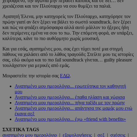
χειρόφρενο, την αγωνία μην περάσει κάποιος και σε δει… δεν
χρειάζεσαι και τον Πλούταρχο να σου θυμίζει τα παλιά.
Αγαπητή Έλενα, μην κατηγορείς τον Πλούταρχο, κατηγόρησε τον
πρώην γιατί αν δεν ξέρει να βάλει το σωστό soundtrack, δεν ξέρει
και πώς να φτιάξει ατμόσφαιρα αλλά αυτό μάλλον το ήξερες ήδη
δεν περίμενες εμένα να σου το πω. Την επόμενη φορά, αν υπάρξει,
καλύτερα, κάνε το πιο αυθόρμητο χωρίς μουσική.
Και για εσάς, αγαπημένες μου, σας έχει τύχει ποτέ μια στιγμή
πάθους να χαλάσει από το λάθος τραγούδι; Στείλτε μου τις ιστορίες
σας, εδώ ακόμα και το πιο fail soundtrack γίνεται… guilty pleasure
τουλάχιστον για μερικές από εμάς.
Μοιραστείτε την ιστορία σας
ΕΔΩ
.
Αγαπημένο μου ημερολόγιο... ερωτεύτηκα τον καθηγητή
μου
Αγαπημένο μου ημερολόγιο... έπαθα ηλίαση και χώρισα
Αγαπημένο μου ημερολόγιο... πήγα ταξίδι με τον πρώην
Αγαπημένο μου ημερολόγιο... απάντησα της μαμάς μου ενώ
έκανα σεξ
Αγαπημένο μου ημερολόγιο... έχω «friend with benefits»
ΣΧΕΤΙΚΑ TAGS
αγαπημένο μου ημερολόγιο
|
εξομολογήσεις
|
σεξ
|
σχέσεις
|