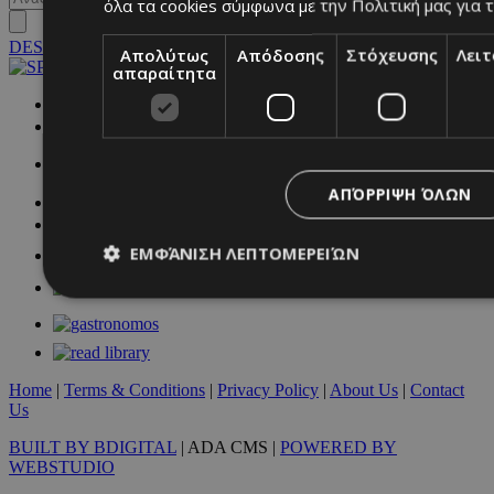
όλα τα cookies σύμφωνα με την Πολιτική μας για τ
DESKTOP
Απολύτως
Απόδοσης
Στόχευσης
Λει
απαραίτητα
NETWORK:
ΑΠΌΡΡΙΨΗ ΌΛΩΝ
ΕΜΦΆΝΙΣΗ ΛΕΠΤΟΜΕΡΕΙΏΝ
Απολύτως απαραίτητα
Απόδοσης
Στόχευσης
Λ
Τα απολύτως απαραίτητα cookies επιτρέπουν βασικές λειτουργ
Home
|
Terms & Conditions
|
Privacy Policy
|
About Us
|
Contact
χρήστη και τη διαχείριση λογαριασμού. Ο ιστότοπος δεν μπορε
Us
απολύτως απαραίτητα cookies.
BUILT BY BDIGITAL
| ADA CMS |
POWERED BY
Προμηθευτής
/
Ονοματεπώνυμο
Λήξ
WEBSTUDIO
Πεδίο