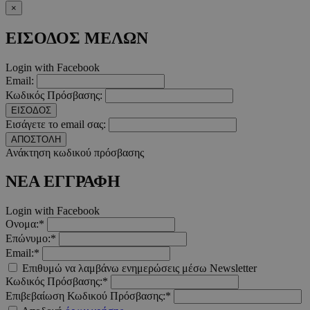
PinToTopCookie
www.must.com.cy
12 ώ
×
ΕΙΣΟΔΟΣ ΜΕΛΩΝ
Login with Facebook
Email:
__cf_bm
29 λεπτ
Cloudflare Inc.
Κωδικός Πρόσβασης:
δευτερό
.twitter.com
ΕΙΣΟΔΟΣ
Εισάγετε το email σας:
Google Privacy Polic
ΑΠΟΣΤΟΛΗ
Ανάκτηση κωδικού πρόσβασης
ΝΕΑ ΕΓΓΡΑΦΗ
__cf_bm
29 λεπτ
Cloudflare Inc.
δευτερό
.pexels.com
Login with Facebook
Ονομα:*
Επώνυμο:*
Email:*
Επιθυμώ να λαμβάνω ενημερώσεις μέσω Newsletter
LangCookie
www.must.com.cy
1 εβδομ
μέρ
Κωδικός Πρόσβασης:*
Επιβεβαίωση Κωδικού Πρόσβασης:*
CookieScriptConsent
4 εβδο
CookieScript