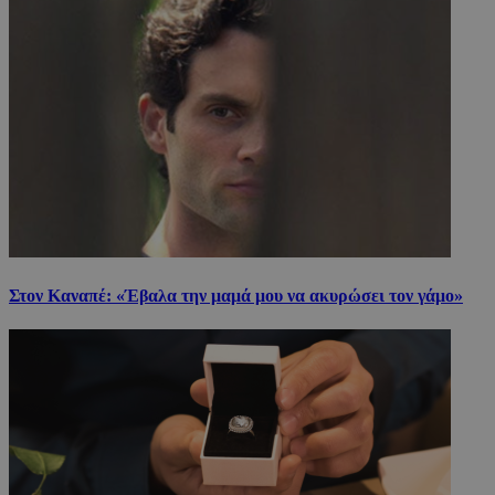
Στον Καναπέ: «Έβαλα την μαμά μου να ακυρώσει τον γάμο»