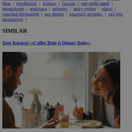
blog
|
συμβουλές
|
κύπρος
|
έρωτας
|
one night stand
|
αποκάλυψη
|
ανώνυμα
|
ιστορίες
|
spicy στήλη
|
γάμος
|
ερωτικά διλήμματα
|
sex stories
|
ερωτικές ιστορίες
|
σεξ στο
αυτοκίνητο
|
SIMILAR
Στον Καναπέ: «Coffee Date ή Dinner Date;»