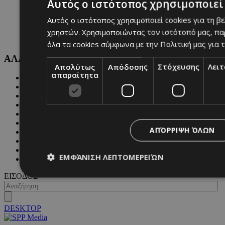
Αυτός ο ιστότοπος χρησιμοποιεί 
Αυτός ο ιστότοπος χρησιμοποιεί cookies για τη β
χρηστών. Χρησιμοποιώντας τον ιστότοπό μας, πα
όλα τα cookies σύμφωνα με την Πολιτική μας για τ
ΑΛΛΕΣ ΚΑΤΗΓΟΡΙΕΣ
Απολύτως
Απόδοσης
Στόχευσης
Λει
απαραίτητα
FASHION
PEOPLE
BEAUTY
COVER STORY
CULTURE
BLOGS
ΑΠΌΡΡΙΨΗ ΌΛΩΝ
MAGAZINE
WKND BY MUST
ASTROLOGY
ΕΜΦΆΝΙΣΗ ΛΕΠΤΟΜΕΡΕΙΏΝ
ΓΕΝΙΚΕΣ ΠΛΗΡΟΦΟΡΙΕΣ
ΕΙΣΟΔΟΣ
Απολύτως απαραίτητα
Απόδοσης
Στόχευσης
Λ
DESKTOP
Τα απολύτως απαραίτητα cookies επιτρέπουν βασικές λειτουργ
χρήστη και τη διαχείριση λογαριασμού. Ο ιστότοπος δεν μπορε