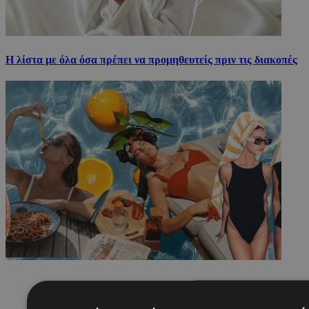
H λίστα με όλα όσα πρέπει να προμηθευτείς πριν τις διακοπές