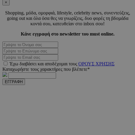
×
Shopping, µόδα, οµορφιά, lifestyle, celebrity news, συνεντεύξεις,
going out και όλα όσα θες να γνωρίζεις, δυο φορές τη βδοµάδα
PHPSESSID
συνεδ
PHP.net
κοντά σου, κατευθείαν στο inbox σου!
m.must.com.cy
Κάνε εγγραφή στο newsletter του must online.
Έχω διαβάσει και αποδέχοµαι τους
ΟΡΟΥΣ ΧΡΗΣΗΣ
Καταχωρήστε τους χαρακτήρες που βλέπετε*
ΕΓΓΡΑΦΗ
VISITOR_PRIVACY_METADATA
5 μήνε
YouTube
εβδομ
.youtube.com