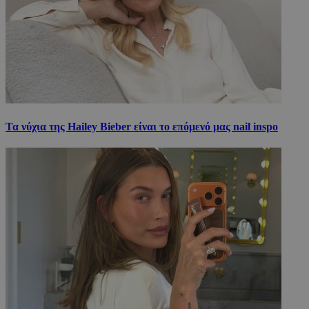
Τα νύχια της Hailey Bieber είναι το επόμενό μας nail inspo