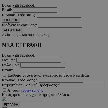
Login with Facebook
LangCookie
www.must.com.cy
1 εβδομ
μέρ
Email:
Κωδικός Πρόσβασης:
CookieScriptConsent
4 εβδο
CookieScript
ΕΙΣΟΔΟΣ
2 μέ
www.must.com.cy
Εισάγετε το email σας:
ΑΠΟΣΤΟΛΗ
Ανάκτηση κωδικού πρόσβασης
ΝΕΑ ΕΓΓΡΑΦΗ
_scc_session
.entelia-
19 λεπτ
adserver.com
δευτερό
Login with Facebook
Ονομα:*
Επώνυμο:*
Email:*
PHPSESSID
συνεδ
PHP.net
www.must.com.cy
Επιθυμώ να λαμβάνω ενημερώσεις μέσω Newsletter
Κωδικός Πρόσβασης:*
Επιβεβαίωση Κωδικού Πρόσβασης:*
Αποδοχή
όρων χρήσης
Καταχωρήστε τους χαρακτήρες που βλέπετε*
ΕΓΓΡΑΦΗ