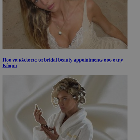
Πού να κλείσεις τα bridal beauty appointments σου στην
Κύπρο