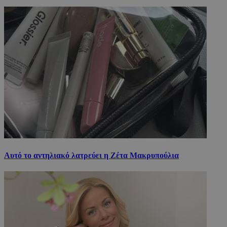
Αυτό το αντηλιακό λατρεύει η Ζέτα Μακρυπούλια