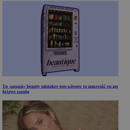
Τα «μικρά» beauty mistakes που κάνουν το μακιγιάζ να μη
δείχνει ωραίο