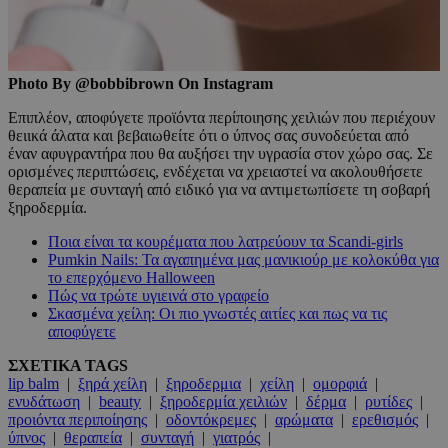
Photo By @bobbibrown On Instagram
Επιπλέον, αποφύγετε προϊόντα περίποιησης χειλιών που περιέχουν
θειικά άλατα και βεβαιωθείτε ότι ο ύπνος σας συνοδεύεται από
έναν αφυγραντήρα που θα αυξήσει την υγρασία στον χώρο σας. Σε
ορισμένες περιπτώσεις, ενδέχεται να χρειαστεί να ακολουθήσετε
θεραπεία με συνταγή από ειδικό για να αντιμετωπίσετε τη σοβαρή
ξηροδερμία.
Ποια είναι τα κουρέματα που λατρεύουν τα Scandi-girls
Pumkin Nails: Τα αγαπημένα μας μανικιούρ με κολοκύθα για
το επερχόμενο Halloween
Πώς να τρώτε υγιεινά στο γραφείο
Σκασμένα χείλη: Οι πιο γνωστές αιτίες και πως να τις
αποφύγετε
ΣΧΕΤΙΚΑ TAGS
lip balm
|
ξηρά χείλη
|
ξηροδερμια
|
χείλη
|
ομορφιά
|
ενυδάτωση
|
beauty
|
ξηροδερμία χειλιών
|
δέρμα
|
ρυτίδες
|
προιόντα περιποίησης
|
οδοντόκρεμες
|
αρώματα
|
ερεθισμός
|
ύπνος
|
θεραπεία
|
συνταγή
|
γιατρός
|