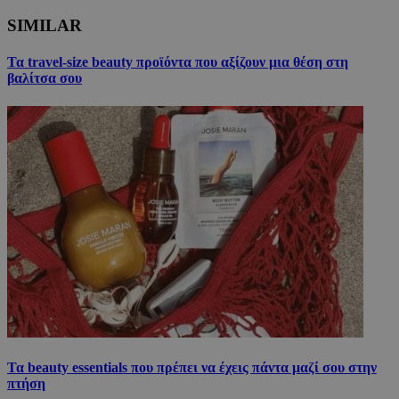
SIMILAR
Τα travel-size beauty προϊόντα που αξίζουν μια θέση στη
βαλίτσα σου
Τα beauty essentials που πρέπει να έχεις πάντα μαζί σου στην
πτήση