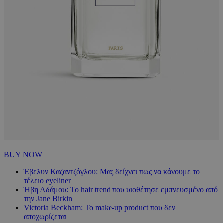
BUY NOW
Έβελυν Καζαντζόγλου: Μας δείχνει πως να κάνουμε το
τέλειο eyeliner
Ήβη Αδάμου: Το hair trend που υιοθέτησε εμπνευσμένο από
την Jane Birkin
Victoria Beckham: Το make-up product που δεν
αποχωρίζεται