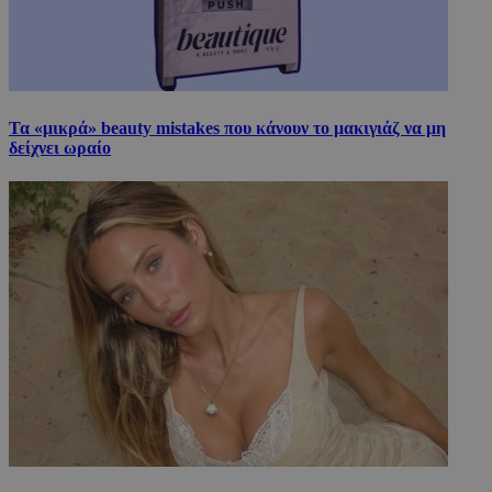
Τα «μικρά» beauty mistakes που κάνουν το μακιγιάζ να μη
δείχνει ωραίο