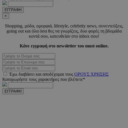
ΕΓΓΡΑΦΗ
_scc_session
.entelia-
19 λεπτ
adserver.com
δευτερό
×
Shopping, µόδα, οµορφιά, lifestyle, celebrity news, συνεντεύξεις,
going out και όλα όσα θες να γνωρίζεις, δυο φορές τη βδοµάδα
PHPSESSID
συνεδ
κοντά σου, κατευθείαν στο inbox σου!
PHP.net
www.must.com.cy
Κάνε εγγραφή στο newsletter του must online.
Έχω διαβάσει και αποδέχοµαι τους
ΟΡΟΥΣ ΧΡΗΣΗΣ
Καταχωρήστε τους χαρακτήρες που βλέπετε*
ΕΓΓΡΑΦΗ
PHPSESSID
συνεδ
PHP.net
m.must.com.cy