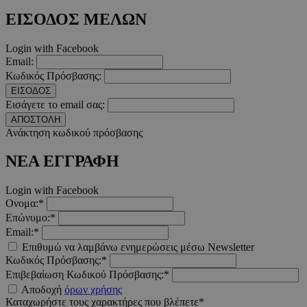
ΕΙΣΟΔΟΣ ΜΕΛΩΝ
__cf_bm
29 λεπτ
Cloudflare Inc.
δευτερό
.twitter.com
Login with Facebook
Email:
Google Privacy Polic
Κωδικός Πρόσβασης:
ΕΙΣΟΔΟΣ
Εισάγετε το email σας:
ΑΠΟΣΤΟΛΗ
__cf_bm
29 λεπτ
Cloudflare Inc.
δευτερό
.pexels.com
Ανάκτηση κωδικού πρόσβασης
ΝΕΑ ΕΓΓΡΑΦΗ
Login with Facebook
Ονομα:*
LangCookie
www.must.com.cy
1 εβδομ
Επώνυμο:*
μέρ
Email:*
Επιθυμώ να λαμβάνω ενημερώσεις μέσω Newsletter
CookieScriptConsent
4 εβδο
CookieScript
2 μέ
www.must.com.cy
Κωδικός Πρόσβασης:*
Επιβεβαίωση Κωδικού Πρόσβασης:*
Αποδοχή
όρων χρήσης
Καταχωρήστε τους χαρακτήρες που βλέπετε*