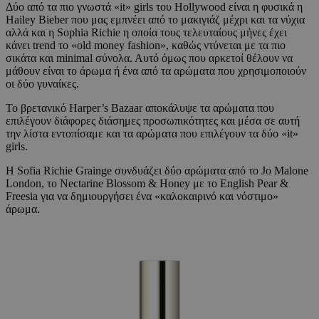
Δύο από τα πιο γνωστά «it» girls του Hollywood είναι η φυσικά η
Hailey Bieber που μας εμπνέει από το μακιγιάζ μέχρι και τα νύχια
αλλά και η Sophia Richie η οποία τους τελευταίους μήνες έχει
κάνει trend το «old money fashion», καθώς ντύνεται με τα πιο
σικάτα και minimal σύνολα. Αυτό όμως που αρκετοί θέλουν να
μάθουν είναι το άρωμα ή ένα από τα αρώματα που χρησιμοποιούν
οι δύο γυναίκες.
Το βρετανικό Harper’s Bazaar αποκάλυψε τα αρώματα που
επιλέγουν διάφορες διάσημες προσωπικότητες και μέσα σε αυτή
την λίστα εντοπίσαμε και τα αρώματα που επιλέγουν τα δύο «it»
girls.
Η Sofia Richie Grainge συνδυάζει δύο αρώματα από το Jo Malone
London, το Nectarine Blossom & Honey με το English Pear &
Freesia για να δημιουργήσει ένα «καλοκαιρινό και νόστιμο»
άρωμα.