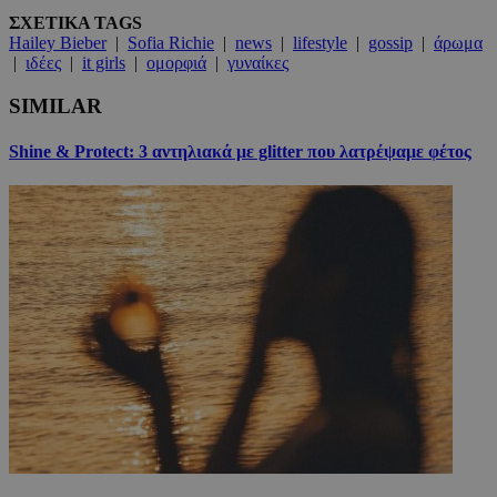
ΣΧΕΤΙΚΑ TAGS
Hailey Bieber
|
Sofia Richie
|
news
|
lifestyle
|
gossip
|
άρωμα
|
ιδέες
|
it girls
|
ομορφιά
|
γυναίκες
SIMILAR
Shine & Protect: 3 αντηλιακά με glitter που λατρέψαμε φέτος