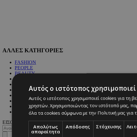
ΑΛΛΕΣ ΚΑΤΗΓΟΡΙΕΣ
FASHION
PEOPLE
BEAUTY
COVER STORY
CULTURE
Αυτός ο ιστότοπος χρησιμοποιεί 
BLOGS
MAGAZINE
Αυτός ο ιστότοπος χρησιμοποιεί cookies για τη β
WKND BY MUST
χρηστών. Χρησιμοποιώντας τον ιστότοπό μας, πα
ASTROLOGY
ΓΕΝΙΚΕΣ ΠΛΗΡΟΦΟΡΙΕΣ
όλα τα cookies σύμφωνα με την Πολιτική μας για τ
ΕΙΣΟΔΟΣ
Απολύτως
Απόδοσης
Στόχευσης
Λει
απαραίτητα