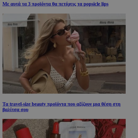
Με αυτά τα 3 προϊόντα θα πετύχεις τα popsicle lips
Τα travel-size beauty προϊόντα που αξίζουν μια θέση στη
βαλίτσα σου