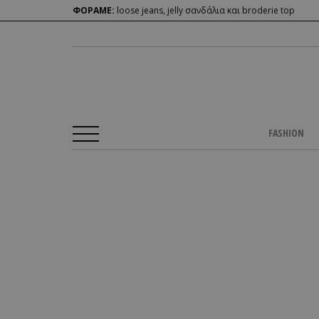
ΦΟΡΑΜΕ:
loose jeans, jelly σανδάλια και broderie top
FASHION
Αρχική Σελίδα
/
BEAUTY