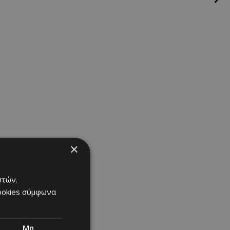
×
στών.
cookies σύμφωνα
Μη