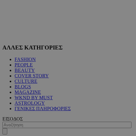
PHPSESSID
συνεδ
PHP.net
www.must.com.cy
ΑΛΛΕΣ ΚΑΤΗΓΟΡΙΕΣ
FASHION
PEOPLE
BEAUTY
PHPSESSID
συνεδ
PHP.net
m.must.com.cy
COVER STORY
CULTURE
BLOGS
MAGAZINE
WKND BY MUST
ASTROLOGY
ΓΕΝΙΚΕΣ ΠΛΗΡΟΦΟΡΙΕΣ
ΕΙΣΟΔΟΣ