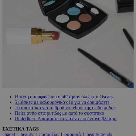
Η τάση ομορφιάς που υιοθέτησαν όλες στα Oscars
5 μάσκες με υαλουρονικό οξύ για να δοκιμάσετε
Τα συστατικά για το βραδινό reboot της επιδερμίδας
Πείτε αντίο στις ρυτίδες με αυτό το συστατικό
Underliner: Δοκιμάστε το για ένα πιο έντονο βλέμμα
ΣΧΕΤΙΚΑ TAGS
chanel
|
beauty
|
πασαρέλα
|
ομορφιά
|
beauty trends
|