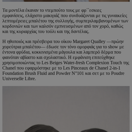
Τα μοντέλα έκαναν το ντεμπούτο τους με φρ΄΄εσκιες
εμφανίσεις, ελάχιστο μακιγιάζ που συνδυάζονται με τις γυναικείες
λεπτομέρειες μπαλέτου της συλλογής, συμπεριλαμβανομένων των
κορδονιών και των καλσόν εμπνευσμένων από τον χορό, καθώς
και της κυριαρχίας του τούλι και της δαντέλας.
Η ηθοποιός και πρέσβειρα του οίκου Margaret Qualley —πρώην
χορεύτρια μπαλέτου— έδωσε τον τόνο ομορφιάς για το show με
έντονα φρύδια, κοκκινισμένα μάγουλα και λαμπερό δέρμα που
φαινόταν αβίαστo και σχολαστικό. Η εμφάνιση επιτεύχθηκε
χρησιμοποιώντας το Les Beiges Water-fresh Complexion Touch της
Chanel που εφαρμόστηκε με το Les Pinceaux de Chanel 2-in-1
Foundation Brush Fluid and Powder N°101 και σετ με το Poudre
Universelle Libre.