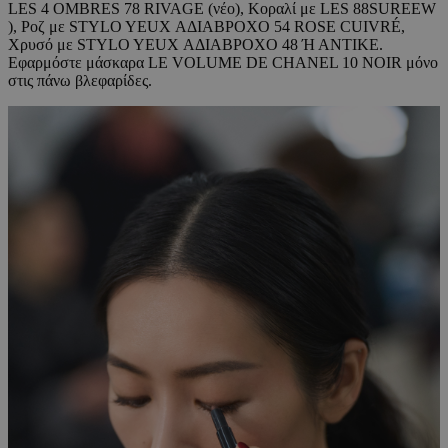
LES 4 OMBRES 78 RIVAGE (νέο), Κοραλί με LES 88SUREEW
), Ροζ με STYLO YEUX ΑΔΙΑΒΡΟΧΟ 54 ROSE CUIVRÉ,
Χρυσό με STYLO YEUX ΑΔΙΑΒΡΟΧΟ 48 Ή ΑΝΤΙΚΕ.
Εφαρμόστε μάσκαρα LE VOLUME DE CHANEL 10 NOIR μόνο
στις πάνω βλεφαρίδες.