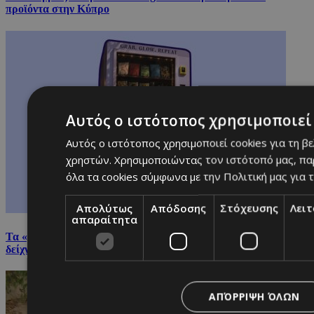
προϊόντα στην Κύπρο
Αυτός ο ιστότοπος χρησιμοποιεί 
Αυτός ο ιστότοπος χρησιμοποιεί cookies για τη β
χρηστών. Χρησιμοποιώντας τον ιστότοπό μας, πα
όλα τα cookies σύμφωνα με την Πολιτική μας για τ
Απολύτως
Απόδοσης
Στόχευσης
Λει
απαραίτητα
Τα «μικρά» beauty mistakes που κάνουν το μακιγιάζ να μη
δείχνει ωραίο
ΑΠΌΡΡΙΨΗ ΌΛΩΝ