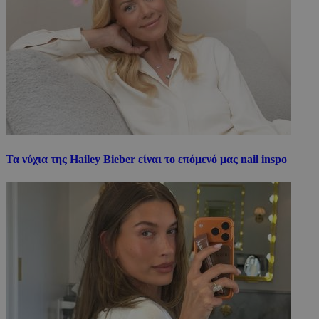
Τα νύχια της Hailey Bieber είναι το επόμενό μας nail inspo