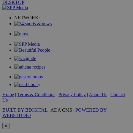
DESKTOP
VISITOR_PRIVACY_METADATA
5 μήνε
YouTube
εβδομ
.youtube.com
NETWORK:
takeOverCookie
www.must.com.cy
1 μέ
Home
|
Terms & Conditions
|
Privacy Policy
|
About Us
|
Contact
Us
AdSphere-GDPR
delivery.ad-
1 χρό
sphere.eu
BUILT BY BDIGITAL
| ADA CMS |
POWERED BY
WEBSTUDIO
×