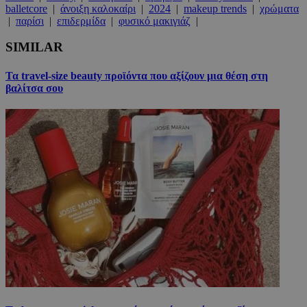
balletcore
|
άνοιξη καλοκαίρι
|
2024
|
makeup trends
|
χρώματα
|
παρίσι
|
επιδερμίδα
|
φυσικό μακιγιάζ
|
SIMILAR
Τα travel-size beauty προϊόντα που αξίζουν μια θέση στη
βαλίτσα σου