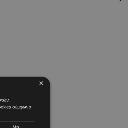
×
στών.
cookies σύμφωνα
Μη