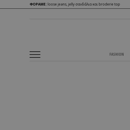
ΦΟΡΑΜΕ:
loose jeans, jelly σανδάλια και broderie top
FASHION
Αρχική Σελίδα
/
BEAUTY