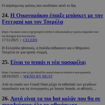
O απρόσμενος τρόπος που συνδύασε αυτό το flat.
CookieScriptConsent
4 εβδομάδ
CookieScript
24.
Η Οικονομάκου έπαιξε μπάσκετ με την
2 μέρες
www.must.com.cy
Ferragni και τον Τσερέλα
https://m.must.com.cy/gr/people/celebs/i-oikonomakoy-epaixe-mpasket-me-
tin-ferragni-kai-ton-tserela
17/11/2025
|
CELEBS
Η Ελληνίδα ηθοποιός, η Ιταλίδα influencer και ο Μπρούνο
Τσερέλα σε μια sporty στιγμή.
25.
Είναι το tennis η νέα πασαρέλα;
_scc_session
.entelia-
19 λεπτά 5
https://m.must.com.cy/gr/wknd-by-must/einai-to-tennis-i-nea-pasarela
adserver.com
δευτερόλε
18/10/2025
|
WKND BY MUST
Από τα courts των Grand Slam μέχρι τα editorials των μεγάλων
περιοδικών και τις συνεργασίες με luxury brands, οι αθλητές ...
26.
Αυτά είναι τα πιο hot κολάν που θα σε
PHPSESSID
συνεδρί
PHP.net
συνοδεύσουν όλο το φθινόπωρο
www.must.com.cy