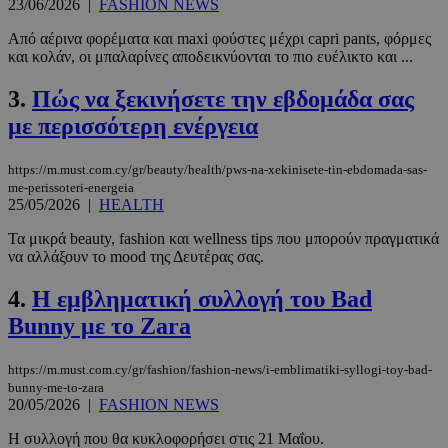
23/06/2026
|
FASHION NEWS
Από αέρινα φορέματα και maxi φούστες μέχρι capri pants, φόρμες
και κολάν, οι μπαλαρίνες αποδεικνύονται το πιο ευέλικτο και ...
3.
Πώς να ξεκινήσετε την εβδομάδα σας
με περισσότερη ενέργεια
https://m.must.com.cy/gr/beauty/health/pws-na-xekinisete-tin-ebdomada-sas-
me-perissoteri-energeia
25/05/2026
|
HEALTH
Τα μικρά beauty, fashion και wellness tips που μπορούν πραγματικά
να αλλάξουν το mood της Δευτέρας σας.
4.
Η εμβληματική συλλογή του Bad
Bunny με το Zara
https://m.must.com.cy/gr/fashion/fashion-news/i-emblimatiki-syllogi-toy-bad-
bunny-me-to-zara
20/05/2026
|
FASHION NEWS
Η συλλογή που θα κυκλοφορήσει στις 21 Μαΐου.