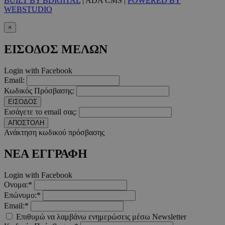
BUILT BY BDIGITAL
| ADA CMS |
POWERED BY
WEBSTUDIO
takeOverCookie
www.must.com.cy
1 μέρα
×
ΕΙΣΟΔΟΣ ΜΕΛΩΝ
Login with Facebook
Email:
Κωδικός Πρόσβασης:
ΕΙΣΟΔΟΣ
Εισάγετε το email σας:
ΑΠΟΣΤΟΛΗ
Ανάκτηση κωδικού πρόσβασης
AdSphere-GDPR
delivery.ad-
1 χρόνος
sphere.eu
ΝΕΑ ΕΓΓΡΑΦΗ
Login with Facebook
Ονομα:*
Επώνυμο:*
Email:*
Επιθυμώ να λαμβάνω ενημερώσεις μέσω Newsletter