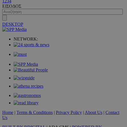
1
2
3
4
ΕΙΣΟΔΟΣ
DESKTOP
VISITOR_PRIVACY_METADATA
5 μήνες 4
YouTube
εβδομάδε
.youtube.com
NETWORK:
Home
|
Terms & Conditions
|
Privacy Policy
|
About Us
|
Contact
Us