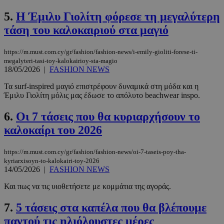
5.
Η Έμιλυ Γιολίτη φόρεσε τη μεγαλύτερη
τάση του καλοκαιριού στα μαγιό
https://m.must.com.cy/gr/fashion/fashion-news/i-emily-gioliti-forese-ti-
megalyteri-tasi-toy-kalokairioy-sta-magio
18/05/2026
|
FASHION NEWS
Τα surf-inspired μαγιό επιστρέφουν δυναμικά στη μόδα και η
Έμιλυ Γιολίτη μόλις μας έδωσε το απόλυτο beachwear inspo.
6.
Οι 7 τάσεις που θα κυριαρχήσουν το
καλοκαίρι του 2026
https://m.must.com.cy/gr/fashion/fashion-news/oi-7-taseis-poy-tha-
kyriarxisoyn-to-kalokairi-toy-2026
14/05/2026
|
FASHION NEWS
Και πως να τις υιοθετήσετε με κομμάτια της αγοράς.
7.
5 τάσεις στα καπέλα που θα βλέπουμε
παντού τις ηλιόλουστες μέρες