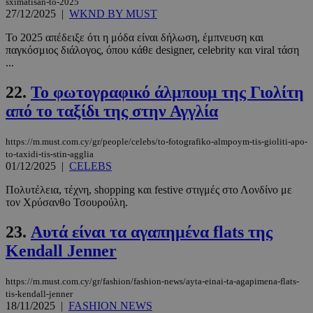
sximatisan-to-2025
Google
27/12/2025
|
WKND BY MUST
Privacy Policy
Το 2025 απέδειξε ότι η μόδα είναι δήλωση, έμπνευση και
παγκόσμιος διάλογος, όπου κάθε designer, celebrity και viral τάση
...
22.
Το φωτογραφικό άλμπουμ της Γιολίτη
από το ταξίδι της στην Αγγλία
__cf_bm
29 λεπτά 5
Cloudflare Inc.
δευτερόλε
.pexels.com
https://m.must.com.cy/gr/people/celebs/to-fotografiko-almpoym-tis-gioliti-apo-
to-taxidi-tis-stin-agglia
01/12/2025
|
CELEBS
Πολυτέλεια, τέχνη, shopping και festive στιγμές στο Λονδίνο με
τον Χρύσανθο Τσουρούλη.
23.
Αυτά είναι τα αγαπημένα flats της
Kendall Jenner
LangCookie
www.must.com.cy
1 εβδομάδα
https://m.must.com.cy/gr/fashion/fashion-news/ayta-einai-ta-agapimena-flats-
μέρες
tis-kendall-jenner
18/11/2025
|
FASHION NEWS