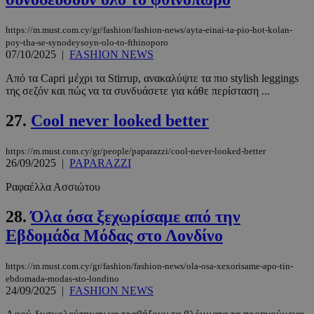
https://m.must.com.cy/gr/fashion/fashion-news/ayta-einai-ta-pio-hot-kolan-
poy-tha-se-synodeysoyn-olo-to-fthinoporo
07/10/2025
|
FASHION NEWS
Από τα Capri μέχρι τα Stirrup, ανακαλύψτε τα πιο stylish leggings
της σεζόν και πώς να τα συνδυάσετε για κάθε περίσταση ...
27.
Cool never looked better
https://m.must.com.cy/gr/people/paparazzi/cool-never-looked-better
26/09/2025
|
PAPARAZZI
Ραφαέλλα Ασσιώτου
28.
Όλα όσα ξεχωρίσαμε από την
Εβδομάδα Μόδας στο Λονδίνο
https://m.must.com.cy/gr/fashion/fashion-news/ola-osa-xexorisame-apo-tin-
ebdomada-modas-sto-londino
24/09/2025
|
FASHION NEWS