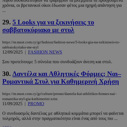
Αφού δυσκολεύτηκαν να τραβήξουν τα βλέμματα τα προηγούμενα
χρόνια, οι βρετανικοί οίκοι έδωσαν φέτος μια ηχηρή απάντηση για
...
PHPSESSID
συνεδρί
PHP.net
m.must.com.cy
29.
5 Looks για να ξεκινήσεις το
σαββατοκύριακο με στυλ
https://m.must.com.cy/gr/fashion/fashion-news/5-looks-gia-na-xekiniseis-to-
sabbatokyriako-me-styl
12/09/2025
|
FASHION NEWS
Σου προτείνουμε 5 σύνολα που συνδυάζουν άνεση και στυλ.
30.
Δαντέλα και Αθλητικές Φόρμες; Ναι–
Ρομαντικά Στυλ για Καθημερινή Χρήση
https://m.must.com.cy/gr/culture/promo/dantela-kai-athlitikes-formes-nai–
romantika-styl-gia-kathimerini-xrisi
11/09/2025
|
PROMO
Ο συνδυασμός δαντέλας με αθλητικά κομμάτια μπορεί να φαίνεται
τολμηρός, αλλά στην πραγματικότητα είναι ένας από τους πιο ...