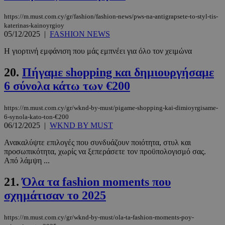
Τα απολύτως απαραίτητα cookies επιτρέπουν
https://m.must.com.cy/gr/fashion/fashion-news/pws-na-antigrapsete-to-styl-tis-
βασικές λειτουργίες του ιστότοπου, όπως τη
katerinas-kainoyrgioy
σύνδεση χρήστη και τη διαχείριση λογαριασμού.
05/12/2025
|
FASHION NEWS
Ο ιστότοπος δεν μπορεί να χρησιμοποιηθεί σωστά
χωρίς τα απολύτως απαραίτητα cookies.
Η γιορτινή εμφάνιση που μάς εμπνέει για όλο τον χειμώνα
Προμηθευτής
/
Ονοματεπώνυμο
Λήξη
20.
Πήγαμε shopping και δημιουργήσαμε
Πεδίο
6 σύνολα κάτω των €200
PinToTopCookie
www.must.com.cy
12 ώρες
https://m.must.com.cy/gr/wknd-by-must/pigame-shopping-kai-dimioyrgisame-
6-synola-kato-ton-€200
06/12/2025
|
WKND BY MUST
Ανακαλύψτε επιλογές που συνδυάζουν ποιότητα, στυλ και
προσωπικότητα, χωρίς να ξεπεράσετε τον προϋπολογισμό σας.
Από λάμψη ...
21.
Όλα τα fashion moments που
σχημάτισαν το 2025
__cf_bm
29 λεπτά 5
Cloudflare Inc.
δευτερόλε
.twitter.com
https://m.must.com.cy/gr/wknd-by-must/ola-ta-fashion-moments-poy-