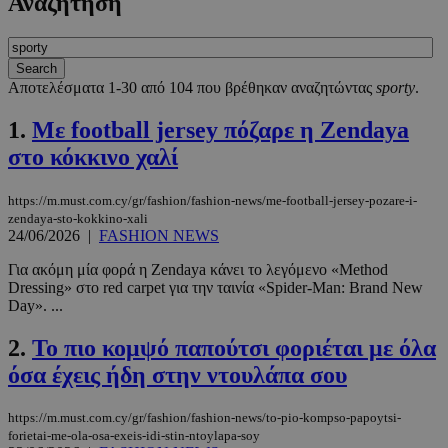
Αναζήτηση
Αποτελέσματα 1-30 από 104 που βρέθηκαν αναζητώντας
sporty
.
1.
Με football jersey πόζαρε η Zendaya
στο κόκκινο χαλί
https://m.must.com.cy/gr/fashion/fashion-news/me-football-jersey-pozare-i-
zendaya-sto-kokkino-xali
24/06/2026
|
FASHION NEWS
Για ακόμη μία φορά η Zendaya κάνει το λεγόμενο «Method
Dressing» στο red carpet για την ταινία «Spider-Man: Brand New
Day». ...
2.
Το πιο κομψό παπούτσι φοριέται με όλα
όσα έχεις ήδη στην ντουλάπα σου
https://m.must.com.cy/gr/fashion/fashion-news/to-pio-kompso-papoytsi-
forietai-me-ola-osa-exeis-idi-stin-ntoylapa-soy