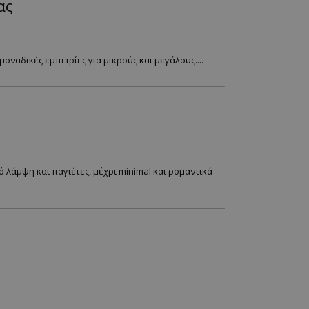
ας
ναδικές εμπειρίες για μικρούς και μεγάλους....
λάμψη και παγιέτες, μέχρι minimal και ρομαντικά