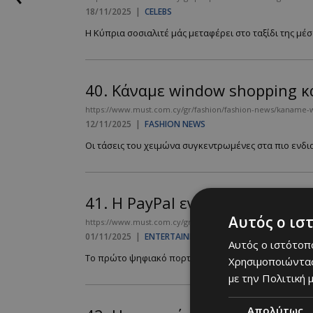
18/11/2025
|
CELEBS
Η Κύπρια σοσιαλιτέ μάς μεταφέρει στο ταξίδι της μέσα
40.
Kάναμε window shopping κα
https://www.must.com.cy/gr/fashion/fashion-news/kaname-
12/11/2025
|
FASHION NEWS
Οι τάσεις του χειμώνα συγκεντρωμένες στα πιο ενδια
41.
Η PayPal ενσωματώνεται σ
Αυτός ο ισ
https://www.must.com.cy/gr/culture/entertainment/i-paypa
01/11/2025
|
ENTERTAINMENT
Αυτός ο ιστότοπο
Το πρώτο ψηφιακό πορτοφόλι μέσα σε AI πλατφόρμα..
Χρησιμοποιώντας
με την Πολιτική μ
Απολύτως