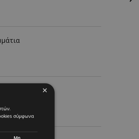
μμάτια
×
στών.
cookies σύμφωνα
Μη