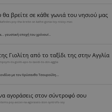
υ θα βρείτε σε κάθε γωνιά του νησιού μας
-kafedes-poy-tha-breite-se-kathe-gonia-toy-nisioy-mas
… γευστική εποχή του χρόνου!...
ς Γιολίτη από το ταξίδι της στην Αγγλία
ym-tis-gioliti-apo-to-taxidi-tis-stin-agglia
 Λονδίνο με τον Χρύσανθο Τσουρούλη....
ι να αγοράσεις στον σύντροφό σου
items-poy-axizei-na-agoraseis-ston-syntrofo-soy