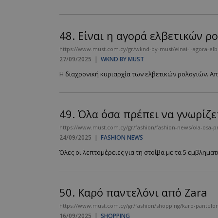
PHPSESSID
48.
Είναι η αγορά ελβετικών ρ
https://www.must.com.cy/gr/wknd-by-must/einai-i-agora-elb
27/09/2025
|
WKND BY MUST
Η διαχρονική κυριαρχία των ελβετικών ρολογιών. Από
VISITOR_PRIVACY
49.
Όλα όσα πρέπει να γνωρίζετ
https://www.must.com.cy/gr/fashion/fashion-news/ola-osa-pre
24/09/2025
|
FASHION NEWS
Όλες οι λεπτομέρειες για τη στοίβα με τα 5 εμβληματικ
takeOverCookie
50.
Καρό παντελόνι από Zara
AdSphere-GDPR
https://www.must.com.cy/gr/fashion/shopping/karo-pantelon
16/09/2025
|
SHOPPING