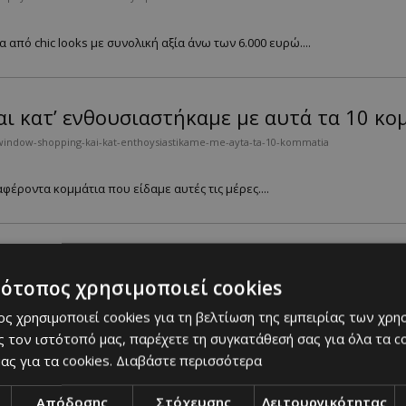
 από chic looks με συνολική αξία άνω των 6.000 ευρώ....
ι κατ’ ενθουσιαστήκαμε με αυτά τα 10 κο
window-shopping-kai-kat-enthoysiastikame-me-ayta-ta-10-kommatia
φέροντα κομμάτια που είδαμε αυτές τις μέρες....
το ChatGPT
τότοπος χρησιμοποιεί cookies
l-ensomatwnetai-sto-chatgpt
ς χρησιμοποιεί cookies για τη βελτίωση της εμπειρίας των χρη
..
 τον ιστότοπό μας, παρέχετε τη συγκατάθεσή σας για όλα τα 
ας για τα cookies.
Διαβάστε περισσότερα
Απόδοσης
Στόχευσης
Λειτουργικότητας