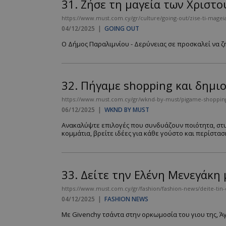
31.
Ζήσε τη μαγεία των Χριστο
https://www.must.com.cy/gr/culture/going-out/zise-ti-mage
04/12/2025
|
GOING OUT
Ο Δήμος Παραλιμνίου - Δερύνειας σε προσκαλεί να ζή
32.
Πήγαμε shopping και δημι
https://www.must.com.cy/gr/wknd-by-must/pigame-shopping-
06/12/2025
|
WKND BY MUST
Ανακαλύψτε επιλογές που συνδυάζουν ποιότητα, στυλ
κομμάτια, βρείτε ιδέες για κάθε γούστο και περίσταση.
33.
Δείτε την Ελένη Μενεγάκη 
https://www.must.com.cy/gr/fashion/fashion-news/deite-tin
04/12/2025
|
FASHION NEWS
Με Givenchy τσάντα στην ορκωμοσία του γιου της, Άγγ