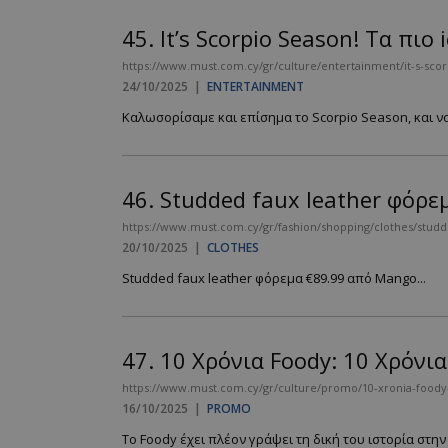
45.
It’s Scorpio Season! Τα πιο
https://www.must.com.cy/gr/culture/entertainment/it-s-scor
__cf_bm
24/10/2025
|
ENTERTAINMENT
Καλωσορίσαμε και επίσημα το Scorpio Season, και να
LangCookie
46.
Studded faux leather φόρ
CookieScriptConse
https://www.must.com.cy/gr/fashion/shopping/clothes/stud
20/10/2025
|
CLOTHES
Studded faux leather φόρεμα €89.99 από Mango...
_scc_session
PHPSESSID
47.
10 Χρόνια Foody: 10 Χρόνια
https://www.must.com.cy/gr/culture/promo/10-xronia-foody-
16/10/2025
|
PROMO
Το Foody έχει πλέον γράψει τη δική του ιστορία στην