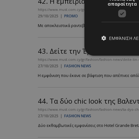
42.
Η εμπειρία ZEGNA Su Misu
απαραίτητα
https://www.must.com.cy/gr/culture/promo/i-empeiria-zegna
29/10/2025
|
PROMO
Με αποκλειστικά ραντεβού στα KULT Boutiques....
ΕΜΦΆΝΙΣΗ Λ
43.
Δείτε την Έμιλυ Γιολίτη μ
https://www.must.com.cy/gr/fashion/fashion-news/deite-tin-
27/10/2025
|
FASHION NEWS
Απολύτω
Η εμφάνιση που έκανε σε βάφτιση που απέπνεε απόλυ
Τα απολύτως απαραίτ
διαχείριση λογαρια
Ονοματεπώνυμο
44.
Tα δύο chic look της Βαλεν
PinToTopCookie
https://www.must.com.cy/gr/fashion/fashion-news/ta-dyo-chic
27/10/2025
|
FASHION NEWS
Δύο εκθαμβωτικές εμφανίσεις στο Hotel Grande Breta
__cf_bm