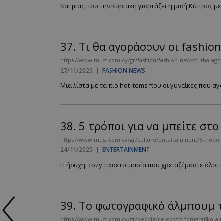
Και μιας που την Κυριακή γιορτάζει η μισή Κύπρος με
37.
Τι θα αγοράσουν οι fashion
https://www.must.com.cy/gr/fashion/fashion-news/ti-tha-agora
27/11/2025
|
FASHION NEWS
Μια λίστα με τα πιο hot items που οι γυναίκες που α
38.
5 τρόποι για να μπείτε στ
https://www.must.com.cy/gr/culture/entertainment/5-tropoi
24/11/2025
|
ENTERTAINMENT
Η ήσυχη, cozy προετοιμασία που χρειαζόμαστε όλοι π
39.
Το φωτογραφικό άλμπουμ τ
https://www.must.com.cy/gr/people/celebs/to-fotografiko-a