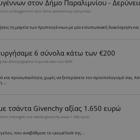
υγέννων στον Δήμο Παραλιμνίου - Δερύνει
ia-ton-xristoygennon-ston-dimo-paralimnioy-deryneias
σεις τη μαγεία των Χριστουγέννων με μία εντυπωσιακή διακόσμηση και μο
ουργήσαμε 6 σύνολα κάτω των €200
kai-dimioyrgisame-6-synola-kato-ton-€200
 και προσωπικότητα, χωρίς να ξεπεράσετε τον προϋπολογισμό σας. Από 
 ...
με τσάντα Givenchy αξίας 1.650 ευρώ
-eleni-menegaki-me-tsanta-givenchy-axias-1-650-eyrw
ελου, που αναβάθμισε το casual look της....