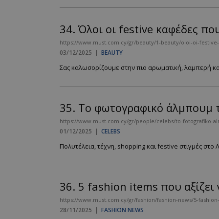
34.
Όλοι οι festive καφέδες πο
https://www.must.com.cy/gr/beauty/1-beauty/oloi-oi-festive
03/12/2025
|
BEAUTY
Σας καλωσορίζουμε στην πιο αρωματική, λαμπερή και
35.
Το φωτογραφικό άλμπουμ τη
https://www.must.com.cy/gr/people/celebs/to-fotografiko-almpo
01/12/2025
|
CELEBS
Πολυτέλεια, τέχνη, shopping και festive στιγμές στο
36.
5 fashion items που αξίζε
https://www.must.com.cy/gr/fashion/fashion-news/5-fashion-
28/11/2025
|
FASHION NEWS