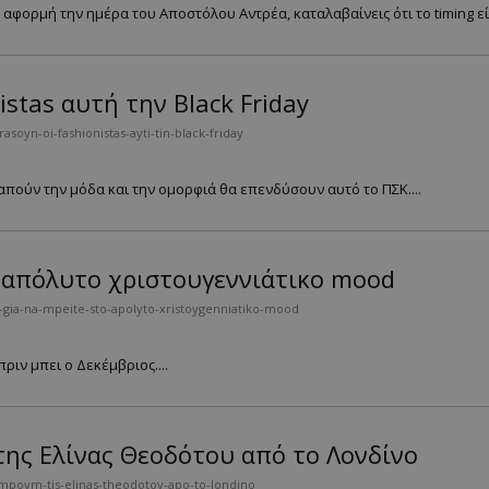
 αφορμή την ημέρα του Αποστόλου Αντρέα, καταλαβαίνεις ότι το timing είν
istas αυτή την Black Friday
soyn-oi-fashionistas-ayti-tin-black-friday
γαπούν την μόδα και την ομορφιά θα επενδύσουν αυτό το ΠΣΚ....
ο απόλυτο χριστουγεννιάτικο mood
-gia-na-mpeite-sto-apolyto-xristoygenniatiko-mood
ριν μπει ο Δεκέμβριος....
ης Ελίνας Θεοδότου από το Λονδίνο
lmpoym-tis-elinas-theodotoy-apo-to-londino