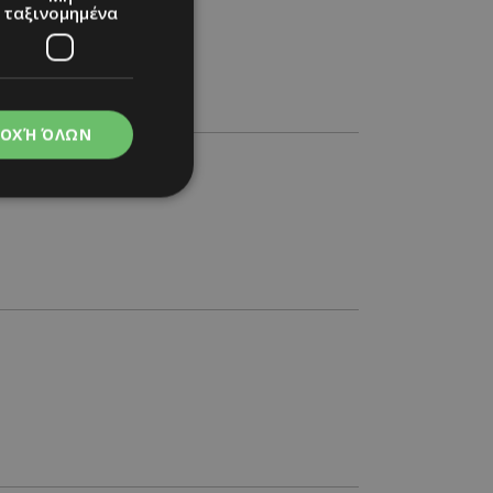
ταξινομημένα
ΟΧΉ ΌΛΩΝ
νομημένα
στη και τη
τητα cookies.
apping δηλαδή να
ημέρα στον χρήστη
ιες όπως είναι το
up και push down
ι για τη διάκριση
Αυτό είναι