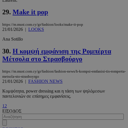
Laurent.
m.must.com.cy
29.
Make it pop
https://m.must.com.cy/gr/fashion/looks/make-it-pop
21/01/2026
|
LOOKS
Ana Sotillo
30.
H κομψή εμφάνιση της Ρομπέρτα
Μέτσολα στο Στρασβούργο
https://m.must.com.cy/gr/fashion/fashion-news/h-kompsi-emfanisi-tis-romperta-
metsola-sto-strasboyrgo
21/01/2026
|
FASHION NEWS
Κομψότητα, power dressing και η τάση των ψηλόμεσων
παντελονιών σε επίσημες εμφανίσεις.
1
2
ΕΙΣΟΔΟΣ