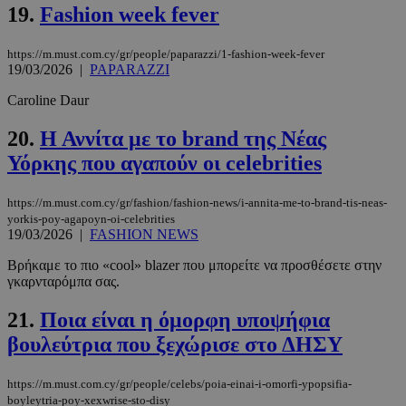
βασικές λειτουργίες του ιστότοπου, όπως τη
19.
Fashion week fever
σύνδεση χρήστη και τη διαχείριση λογαριασμού.
Ο ιστότοπος δεν μπορεί να χρησιμοποιηθεί σωστά
χωρίς τα απολύτως απαραίτητα cookies.
https://m.must.com.cy/gr/people/paparazzi/1-fashion-week-fever
19/03/2026
|
PAPARAZZI
Προμηθευτής
/
Ονοματεπώνυμο
Λήξη
Πεδίο
Caroline Daur
PinToTopCookie
www.must.com.cy
12 ώρες
20.
Η Αννίτα με το brand της Νέας
Υόρκης που αγαπούν οι celebrities
https://m.must.com.cy/gr/fashion/fashion-news/i-annita-me-to-brand-tis-neas-
yorkis-poy-agapoyn-oi-celebrities
19/03/2026
|
FASHION NEWS
Βρήκαμε το πιο «cool» blazer που μπορείτε να προσθέσετε στην
γκαρνταρόμπα σας.
21.
Ποια είναι η όμορφη υποψήφια
__cf_bm
29 λεπτά 5
Cloudflare Inc.
δευτερόλε
.twitter.com
βουλεύτρια που ξεχώρισε στο ΔΗΣΥ
https://m.must.com.cy/gr/people/celebs/poia-einai-i-omorfi-ypopsifia-
Google
boyleytria-poy-xexwrise-sto-disy
Privacy Policy