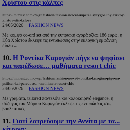
Χρίστου στις κάλπες
https://m.must.com.cy/gr/fashion/fashion-news/lamperi-i-syzygos-toy-xristoy-
xristoy-stis-kalpes
24/05/2026
|
FASHION NEWS
Με κομψό co-ord set από την κυπριακή αγορά αξίας 186 ευρώ, η
Εύα Χρίστου έκλεψε τις εντυπώσεις στην εκλογική εμφάνιση
δίπλα ...
10.
Η Ροντίκα Καρογιάν πήγε να ψηφίσει
και παρέδωσε… μαθήματα resort chic
https://m.must.com.cy/gr/fashion/fashion-news/i-rontika-karogian-pige-na-
psifisei-kai-paredose…-mathimata-resort-chic
24/05/2026
|
FASHION NEWS
Με γραβάτα, tailored παντελόνι και καλοκαιρινό elegance, η
σύζυγος του Μάριου Καρογιάν έκλεψε τις εντυπώσεις στις
βουλευτικές ...
11.
Γιατί λατρεύουμε την Αννίτα με τα...
κίτρινα;