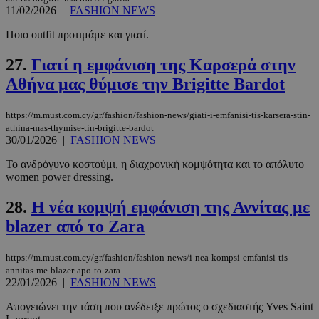
11/02/2026
|
FASHION NEWS
Ποιο outfit προτιμάμε και γιατί.
27.
Γιατί η εμφάνιση της Καρσερά στην
Αθήνα μας θύμισε την Brigitte Bardot
https://m.must.com.cy/gr/fashion/fashion-news/giati-i-emfanisi-tis-karsera-stin-
athina-mas-thymise-tin-brigitte-bardot
30/01/2026
|
FASHION NEWS
Το ανδρόγυνο κοστούμι, η διαχρονική κομψότητα και το απόλυτο
women power dressing.
28.
Η νέα κομψή εμφάνιση της Αννίτας με
blazer από το Zara
https://m.must.com.cy/gr/fashion/fashion-news/i-nea-kompsi-emfanisi-tis-
annitas-me-blazer-apo-to-zara
22/01/2026
|
FASHION NEWS
Απογειώνει την τάση που ανέδειξε πρώτος ο σχεδιαστής Yves Saint
PHPSESSID
συνεδρί
PHP.net