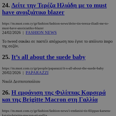
CookieScriptConsent
4 εβδομάδ
CookieScript
24.
Δείτε την Τερέζα Ηλιάδη με το must
2 μέρες
www.must.com.cy
have ανοιξιάτικο blazer
https://m.must.com.cy/gr/fashion/fashion-news/deite-tin-tereza-iliadi-me-to-
must-have-anoixiatiko-blazer
24/02/2026
|
FASHION NEWS
Το tweed σακάκι σε παστέλ απόχρωση που έγινε το απόλυτο inspo
της σεζόν.
25.
It’s all about the suede baby
_scc_session
.entelia-
19 λεπτά 5
https://m.must.com.cy/gr/people/paparazzi/it-s-all-about-the-suede-baby
adserver.com
δευτερόλε
20/02/2026
|
PAPARAZZI
Νικόλ Δεσποτοπούλου
26.
Η εμφάνιση της Φιλίππας Καρσερά
και της Brigitte Macron στη Γαλλία
PHPSESSID
συνεδρί
PHP.net
www.must.com.cy
https://m.must.com.cy/gr/fashion/fashion-news/i-emfanisi-tis-filippas-karsera-
kai-tis-brigitte-macron-sti-gallia