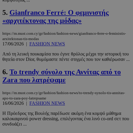
5.
Gianfranco Ferré: Ο φεμινιστής
«αρχιτέκτονας της μόδας»
https://m.must.com.cy/gr/fashion/fashion-news/gianfranco-ferre-o-feministis-
arxitektonas-tis-modas
17/06/2026
|
FASHION NEWS
Από τη λευκή πουκαμίσα που έγινε θρύλος μέχρι την ιστορική του
θητεία στον Dior, θυμόμαστε πέντε στιγμές που τον καθιέρωσαν ...
6.
Το trendy σύνολο της Αννίτας από το
Zara που λατρέψαμε
https://m.must.com.cy/gr/fashion/fashion-news/to-trendy-synolo-tis-annitas-
apo-to-zara-poy-latrepsame
16/06/2026
|
FASHION NEWS
Η Πρόεδρος της Βουλής παρέδωσε ακόμη ένα κομψό μάθημα
καλοκαιρινού power dressing, επιλέγοντας ένα λινό co-ord σετ που
συνδυάζει ...