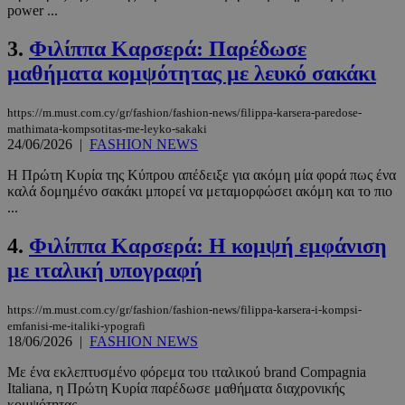
power ...
3.
Φιλίππα Καρσερά: Παρέδωσε
μαθήματα κομψότητας με λευκό σακάκι
https://m.must.com.cy/gr/fashion/fashion-news/filippa-karsera-paredose-
mathimata-kompsotitas-me-leyko-sakaki
24/06/2026
|
FASHION NEWS
Η Πρώτη Κυρία της Κύπρου απέδειξε για ακόμη μία φορά πως ένα
καλά δομημένο σακάκι μπορεί να μεταμορφώσει ακόμη και το πιο
...
4.
Φιλίππα Καρσερά: Η κομψή εμφάνιση
με ιταλική υπογραφή
https://m.must.com.cy/gr/fashion/fashion-news/filippa-karsera-i-kompsi-
emfanisi-me-italiki-ypografi
18/06/2026
|
FASHION NEWS
Με ένα εκλεπτυσμένο φόρεμα του ιταλικού brand Compagnia
Italiana, η Πρώτη Κυρία παρέδωσε μαθήματα διαχρονικής
κομψότητας ...