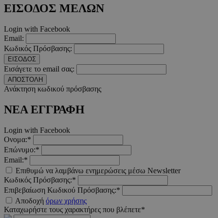
takeOverCookie
www.must.com.cy
1 μέρα
ΕΙΣΟΔΟΣ ΜΕΛΩΝ
Login with Facebook
Email:
Κωδικός Πρόσβασης:
ΕΙΣΟΔΟΣ
Εισάγετε το email σας:
ΑΠΟΣΤΟΛΗ
Ανάκτηση κωδικού πρόσβασης
ΝΕΑ ΕΓΓΡΑΦΗ
AdSphere-GDPR
delivery.ad-
1 χρόνος
sphere.eu
Login with Facebook
Ονομα:*
Επώνυμο:*
Email:*
Επιθυμώ να λαμβάνω ενημερώσεις μέσω Newsletter
Κωδικός Πρόσβασης:*
Επιβεβαίωση Κωδικού Πρόσβασης:*
Αποδοχή
όρων χρήσης
Καταχωρήστε τους χαρακτήρες που βλέπετε*