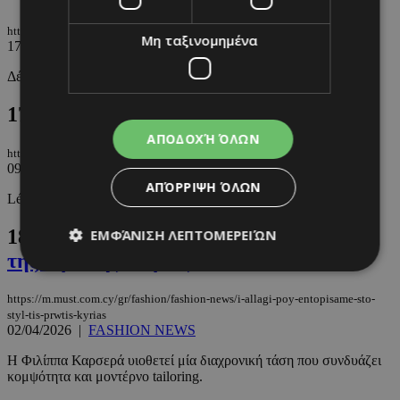
https://m.must.com.cy/gr/people/paparazzi/the-power-dressing-queen
Μη ταξινομημένα
17/04/2026
|
PAPARAZZI
Δέσποινα Κοτζιάπασιη
17.
Suits for Spring
ΑΠΟΔΟΧΉ ΌΛΩΝ
https://m.must.com.cy/gr/people/paparazzi/suits-for-spring
09/04/2026
|
PAPARAZZI
ΑΠΌΡΡΙΨΗ ΌΛΩΝ
Léanne Ansar
18.
Η αλλαγή που εντοπίσαμε στο στυλ
ΕΜΦΆΝΙΣΗ ΛΕΠΤΟΜΕΡΕΙΏΝ
της Πρώτης Κυρίας
https://m.must.com.cy/gr/fashion/fashion-news/i-allagi-poy-entopisame-sto-
Απολύτως απαραίτητα
Απόδοσης
styl-tis-prwtis-kyrias
02/04/2026
|
FASHION NEWS
Στόχευσης
Λειτουργικότητας
Μη ταξινομημένα
Η Φιλίππα Καρσερά υιοθετεί μία διαχρονική τάση που συνδυάζει
κομψότητα και μοντέρνο tailoring.
Τα απολύτως απαραίτητα cookies επιτρέπουν