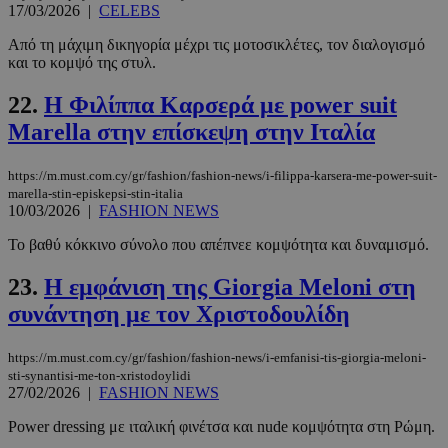
17/03/2026
|
CELEBS
Από τη μάχιμη δικηγορία μέχρι τις μοτοσικλέτες, τον διαλογισμό
και το κομψό της στυλ.
22.
Η Φιλίππα Καρσερά με power suit
Marella στην επίσκεψη στην Ιταλία
__cf_bm
29 λεπτά 5
Cloudflare Inc.
δευτερόλε
.pexels.com
https://m.must.com.cy/gr/fashion/fashion-news/i-filippa-karsera-me-power-suit-
marella-stin-episkepsi-stin-italia
10/03/2026
|
FASHION NEWS
Το βαθύ κόκκινο σύνολο που απέπνεε κομψότητα και δυναμισμό.
23.
Η εμφάνιση της Giorgia Meloni στη
συνάντηση με τον Χριστοδουλίδη
LangCookie
www.must.com.cy
1 εβδομάδα
https://m.must.com.cy/gr/fashion/fashion-news/i-emfanisi-tis-giorgia-meloni-
μέρες
sti-synantisi-me-ton-xristodoylidi
27/02/2026
|
FASHION NEWS
Power dressing με ιταλική φινέτσα και nude κομψότητα στη Ρώμη.