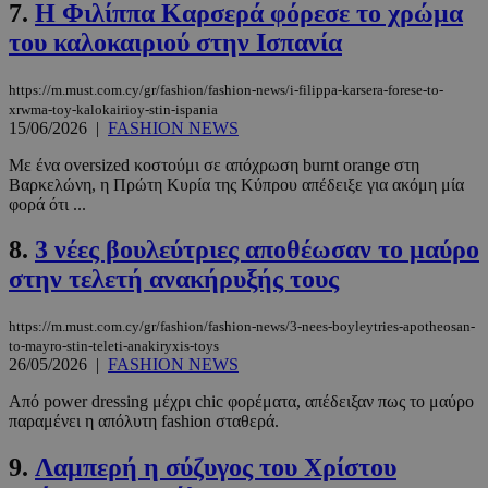
7.
Η Φιλίππα Καρσερά φόρεσε το χρώμα
του καλοκαιριού στην Ισπανία
https://m.must.com.cy/gr/fashion/fashion-news/i-filippa-karsera-forese-to-
xrwma-toy-kalokairioy-stin-ispania
15/06/2026
|
FASHION NEWS
Με ένα oversized κοστούμι σε απόχρωση burnt orange στη
Βαρκελώνη, η Πρώτη Κυρία της Κύπρου απέδειξε για ακόμη μία
φορά ότι ...
8.
3 νέες βουλεύτριες αποθέωσαν το μαύρο
στην τελετή ανακήρυξής τους
https://m.must.com.cy/gr/fashion/fashion-news/3-nees-boyleytries-apotheosan-
to-mayro-stin-teleti-anakiryxis-toys
26/05/2026
|
FASHION NEWS
Από power dressing μέχρι chic φορέματα, απέδειξαν πως το μαύρο
παραμένει η απόλυτη fashion σταθερά.
9.
Λαμπερή η σύζυγος του Χρίστου