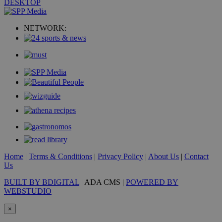
DESKTOP
VISITOR_PRIVACY_METADATA
5 μήνες 4
YouTube
NETWORK:
εβδομάδε
.youtube.com
Home
|
Terms & Conditions
|
Privacy Policy
|
About Us
|
Contact
Us
BUILT BY BDIGITAL
| ADA CMS |
POWERED BY
WEBSTUDIO
×