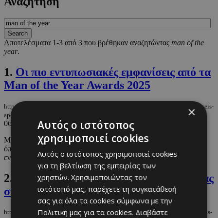
Αναζήτηση
Αποτελέσματα 1-3 από 3 που βρέθηκαν αναζητώντας
man of the
year
.
1.
Οι πιο εντυπωσιακές εμφανίσεις από τα
Man of the Year Awards 2025
https://m.must.com.cy/gr/fashion/fashion-news/oi-pio-entyposiakes-emfaniseis-
×
apo-ta-man-of-the-year-awards-2025
Αυτός ο ιστότοπος
06/05/2026
|
FASHION NEWS
χρησιμοποιεί cookies
Μια βραδιά γεμάτη στυλ, προσωπικότητα και δημιουργικότητα,
όπου η μόδα απέδειξε για ακόμη μια φορά τη δύναμή της να
Αυτός ο ιστότοπος χρησιμοποιεί cookies
εντυπωσιάζει ...
για τη βελτίωση της εμπειρίας των
2.
Ενδελεχής ανάλυση της ενδυματολογίας
χρηστών. Χρησιμοποιώντας τον
ιστότοπό μας, παρέχετε τη συγκατάθεσή
στο The Devil Wears Prada 2
σας για όλα τα cookies σύμφωνα με την
Πολιτική μας για τα cookies.
Διαβάστε
https://m.must.com.cy/gr/wknd-by-must/endelexis-analysi-tis-endymatologias-