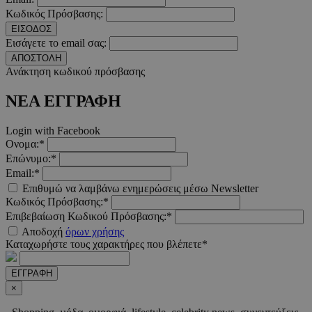
Κωδικός Πρόσβασης:
ΕΙΣΟΔΟΣ
Εισάγετε το email σας:
ΑΠΟΣΤΟΛΗ
__cf_bm
29 λεπτά 5
Cloudflare Inc.
Ανάκτηση κωδικού πρόσβασης
δευτερόλε
.twitter.com
ΝΕΑ ΕΓΓΡΑΦΗ
Google
Privacy Policy
Login with Facebook
Ονομα:*
Επώνυμο:*
Email:*
Επιθυμώ να λαμβάνω ενημερώσεις μέσω Newsletter
Κωδικός Πρόσβασης:*
Επιβεβαίωση Κωδικού Πρόσβασης:*
__cf_bm
29 λεπτά 5
Cloudflare Inc.
δευτερόλε
.pexels.com
Αποδοχή
όρων χρήσης
Καταχωρήστε τους χαρακτήρες που βλέπετε*
ΕΓΓΡΑΦΗ
×