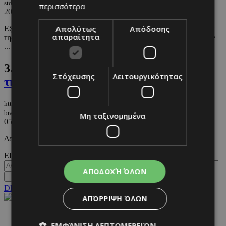
sto-the-devil-wears-prada-2
περισσότερα
20/03/2026
|
WKND BY MUST
Απολύτως
Απόδοσης
Εξετάσαμε με ιδιαίτερη προσοχή την ανανεωμένη γκαρνταρόμπα
απαραίτητα
της Andy Sachs, της Miranda Priestly αλλά και της Emily στο The
...
3.
Grammy's 2024: Οι μεγάλοι νικητές
Στόχευσης
Λειτουργικότητας
της βραδιάς
https://m.must.com.cy/gr/people/celebs/grammy-2024-oi-megaloi-nikites-tis-
bradias
Μη ταξινομημένα
05/02/2024
|
CELEBS
Δείτε πιο κάτω την λίστα με τους νικητές
ΕΙΣΟΔΟΣ
ΑΠΟΔΟΧΉ ΌΛΩΝ
DESKTOP
ΑΠΌΡΡΙΨΗ ΌΛΩΝ
NETWORK:
ΕΜΦΆΝΙΣΗ ΛΕΠΤΟΜΕΡΕΙΏΝ