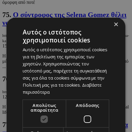
όμορφη από ποτέ
75.
Ο σύντροφος της Selena Gomez θέλει
να κάνουν παιδί
×
Αυτός ο ιστότοπος
https://m.must.com.cy/gr/people/celebs/o-syntrofos-tis-selena-gomez-thelei-na-
χρησιμοποιεί cookies
kanoyn-paidi
15/05/2024
|
CELEBS
Αυτός ο ιστότοπος χρησιμοποιεί cookies
Η ανακοίνωση ότι θέλουν να κάνουν οικογένεια έρχεται λίγες
για τη βελτίωση της εμπειρίας των
μέρες μετά την ανακοίνωση της εγκυμοσύνης της Hailey Biber από
χρηστών. Χρησιμοποιώντας τον
...
ιστότοπό μας, παρέχετε τη συγκατάθεσή
σας για όλα τα cookies σύμφωνα με την
76.
Στο Μάλμε, με τους επίσημους
Πολιτική μας για τα cookies.
Διαβάστε
περισσότερα
https://m.must.com.cy/gr/blogs/lady-maxwell/sto-malme-me-toys-episimoys
12/05/2024
|
LADY MAXWELL
Απολύτως
Απόδοσης
Η Lady Maxwell σχολιάζει αυτά που άκουσε και είδε από το social
απαραίτητα
life της Κύπρου και του εξωτερικού.
77.
Hailey: Τι είπε η μελλοντική μαμά για