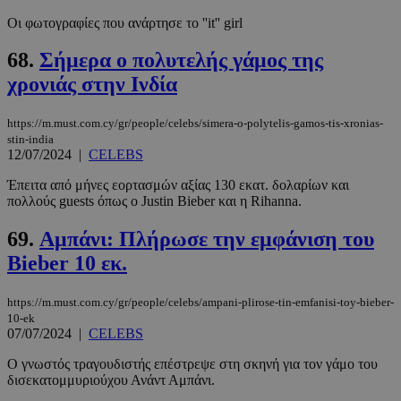
Οι φωτογραφίες που ανάρτησε το ''it'' girl
68.
Σήμερα ο πολυτελής γάμος της
χρονιάς στην Ινδία
https://m.must.com.cy/gr/people/celebs/simera-o-polytelis-gamos-tis-xronias-
stin-india
12/07/2024
|
CELEBS
Έπειτα από μήνες εορτασμών αξίας 130 εκατ. δολαρίων και
πολλούς guests όπως ο Justin Bieber και η Rihanna.
69.
Αμπάνι: Πλήρωσε την εμφάνιση του
Bieber 10 εκ.
https://m.must.com.cy/gr/people/celebs/ampani-plirose-tin-emfanisi-toy-bieber-
10-ek
07/07/2024
|
CELEBS
Ο γνωστός τραγουδιστής επέστρεψε στη σκηνή για τον γάμο του
δισεκατομμυριούχου Ανάντ Αμπάνι.