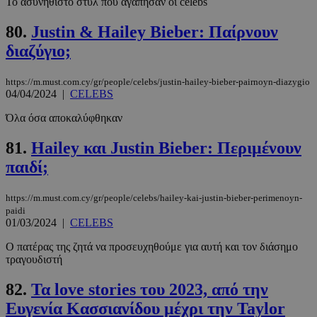
To ασυνήθιστο στυλ που αγάπησαν οι celebs
Τα απολύτως απαραίτητα cookies επιτρέπουν
80.
Justin & Hailey Bieber: Παίρνουν
βασικές λειτουργίες του ιστότοπου, όπως τη
σύνδεση χρήστη και τη διαχείριση λογαριασμού.
διαζύγιο;
Ο ιστότοπος δεν μπορεί να χρησιμοποιηθεί σωστά
χωρίς τα απολύτως απαραίτητα cookies.
https://m.must.com.cy/gr/people/celebs/justin-hailey-bieber-pairnoyn-diazygio
Προμηθευτής
/
Ονοματεπώνυμο
Λήξη
04/04/2024
|
CELEBS
Πεδίο
PinToTopCookie
www.must.com.cy
12 ώρες
Όλα όσα αποκαλύφθηκαν
81.
Hailey και Justin Bieber: Περιμένουν
παιδί;
https://m.must.com.cy/gr/people/celebs/hailey-kai-justin-bieber-perimenoyn-
paidi
01/03/2024
|
CELEBS
Ο πατέρας της ζητά να προσευχηθούμε για αυτή και τον διάσημο
τραγουδιστή
__cf_bm
29 λεπτά 5
Cloudflare Inc.
82.
Τα love stories του 2023, από την
δευτερόλε
.twitter.com
Ευγενία Κασσιανίδου μέχρι την Taylor