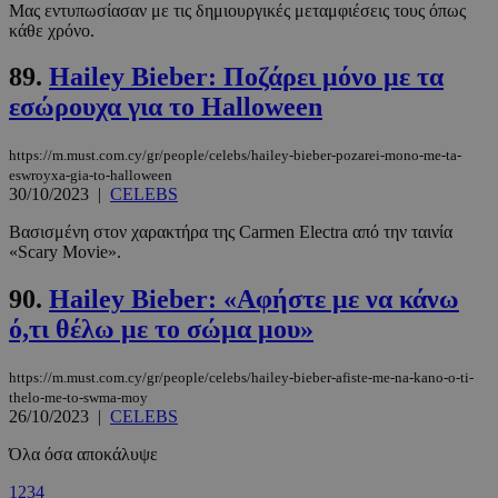
Μας εντυπωσίασαν με τις δημιουργικές μεταμφιέσεις τους όπως
κάθε χρόνο.
PHPSESSID
συνεδρί
PHP.net
m.must.com.cy
89.
Hailey Bieber: Ποζάρει μόνο με τα
εσώρουχα για το Halloween
https://m.must.com.cy/gr/people/celebs/hailey-bieber-pozarei-mono-me-ta-
eswroyxa-gia-to-halloween
30/10/2023
|
CELEBS
Βασισμένη στον χαρακτήρα της Carmen Electra από την ταινία
«Scary Movie».
90.
Hailey Bieber: «Αφήστε με να κάνω
ό,τι θέλω με το σώμα μου»
https://m.must.com.cy/gr/people/celebs/hailey-bieber-afiste-me-na-kano-o-ti-
thelo-me-to-swma-moy
26/10/2023
|
CELEBS
Όλα όσα αποκάλυψε
1
2
3
4