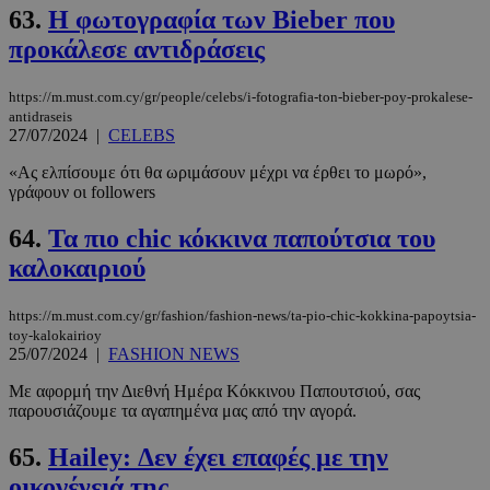
63.
Η φωτογραφία των Bieber που
προκάλεσε αντιδράσεις
https://m.must.com.cy/gr/people/celebs/i-fotografia-ton-bieber-poy-prokalese-
antidraseis
27/07/2024
|
CELEBS
«Ας ελπίσουμε ότι θα ωριμάσουν μέχρι να έρθει το μωρό»,
γράφουν οι followers
64.
Τα πιο chic κόκκινα παπούτσια του
καλοκαιριού
https://m.must.com.cy/gr/fashion/fashion-news/ta-pio-chic-kokkina-papoytsia-
toy-kalokairioy
25/07/2024
|
FASHION NEWS
Με αφορμή την Διεθνή Ημέρα Κόκκινου Παπουτσιού, σας
παρουσιάζουμε τα αγαπημένα μας από την αγορά.
65.
Hailey: Δεν έχει επαφές με την
οικογένειά της