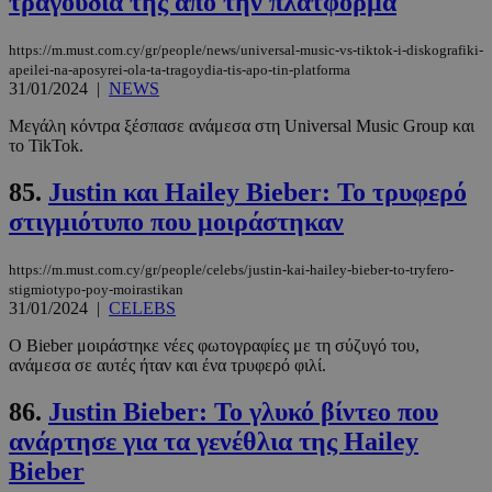
τραγούδια της από την πλατφόρμα
CookieScriptConsent
4 εβδομάδ
CookieScript
https://m.must.com.cy/gr/people/news/universal-music-vs-tiktok-i-diskografiki-
2 μέρες
www.must.com.cy
apeilei-na-aposyrei-ola-ta-tragoydia-tis-apo-tin-platforma
31/01/2024
|
NEWS
Μεγάλη κόντρα ξέσπασε ανάμεσα στη Universal Music Group και
το TikTok.
85.
Justin και Hailey Bieber: Το τρυφερό
στιγμιότυπο που μοιράστηκαν
https://m.must.com.cy/gr/people/celebs/justin-kai-hailey-bieber-to-tryfero-
stigmiotypo-poy-moirastikan
31/01/2024
|
CELEBS
_scc_session
.entelia-
19 λεπτά 5
adserver.com
δευτερόλε
Ο Bieber μοιράστηκε νέες φωτογραφίες με τη σύζυγό του,
ανάμεσα σε αυτές ήταν και ένα τρυφερό φιλί.
86.
Justin Bieber: Το γλυκό βίντεο που
ανάρτησε για τα γενέθλια της Hailey
PHPSESSID
συνεδρί
PHP.net
Bieber
www.must.com.cy