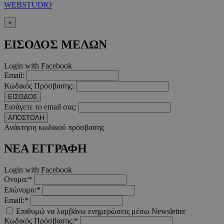
WEBSTUDIO
×
takeOverCookie
www.must.com.cy
1 μέρα
ΕΙΣΟΔΟΣ ΜΕΛΩΝ
Login with Facebook
Email:
Κωδικός Πρόσβασης:
ΕΙΣΟΔΟΣ
Εισάγετε το email σας:
ΑΠΟΣΤΟΛΗ
Ανάκτηση κωδικού πρόσβασης
AdSphere-GDPR
delivery.ad-
1 χρόνος
sphere.eu
ΝΕΑ ΕΓΓΡΑΦΗ
Login with Facebook
Ονομα:*
Επώνυμο:*
Email:*
Επιθυμώ να λαμβάνω ενημερώσεις μέσω Newsletter
Κωδικός Πρόσβασης:*