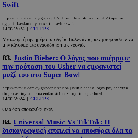
Swift
Google
Privacy Policy
https://m.must.com.cy/gr/people/celebs/ta-love-stories-toy-2023-apo-tin-
eygenia-kassianidoy-mexri-tin-taylor-swift
14/02/2024
|
CELEBS
Με αφορμή την ημέρα του Αγίου Βαλεντίνου, δεν μπορούσαμε να
μην κάνουμε μια ανασκόπηση της χρονιάς,
__cf_bm
29 λεπτά 5
Cloudflare Inc.
δευτερόλε
.pexels.com
83.
Justin Bieber: Ο λόγος που απέρριψε
την πρόταση του Usher να εμφανιστεί
μαζί του στο Super Bowl
https://m.must.com.cy/gr/people/celebs/justin-bieber-o-logos-poy-aperripse-
tin-protasi-toy-usher-na-emfanistei-mazi-toy-sto-super-bowl
14/02/2024
|
CELEBS
Όλα όσα αποκαλύφθηκαν
84.
Universal Music Vs TikTok: Η
LangCookie
www.must.com.cy
1 εβδομάδα
μέρες
δισκογραφική απειλεί να αποσύρει όλα τα