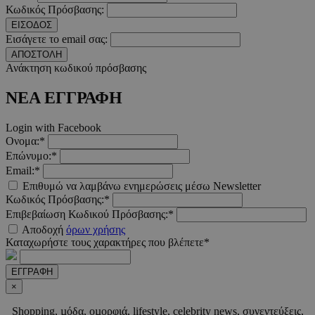
χωρίς τα απολύτως απαραίτητα cookies.
Κωδικός Πρόσβασης:
ΕΙΣΟΔΟΣ
Προμηθευτής
/
Ονοματεπώνυμο
Λήξη
Εισάγετε το email σας:
Πεδίο
ΑΠΟΣΤΟΛΗ
PinToTopCookie
www.must.com.cy
12 ώρες
Ανάκτηση κωδικού πρόσβασης
ΝΕΑ ΕΓΓΡΑΦΗ
Login with Facebook
Ονομα:*
Επώνυμο:*
Email:*
Επιθυμώ να λαμβάνω ενημερώσεις μέσω Newsletter
Κωδικός Πρόσβασης:*
Επιβεβαίωση Κωδικού Πρόσβασης:*
__cf_bm
29 λεπτά 5
Cloudflare Inc.
δευτερόλε
.twitter.com
Αποδοχή
όρων χρήσης
Καταχωρήστε τους χαρακτήρες που βλέπετε*
Google
ΕΓΓΡΑΦΗ
Privacy Policy
×
Shopping, µόδα, οµορφιά, lifestyle, celebrity news, συνεντεύξεις,