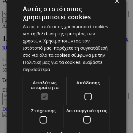
×
Αναζήτηση
Αυτός ο ιστότοπος
χρησιμοποιεί cookies
Αποτελέσματα 1-1 από 1 που βρέθηκαν αναζητώντας
hbo
.
Αυτός ο ιστότοπος χρησιμοποιεί cookies
για τη βελτίωση της εμπειρίας των
1.
«The White Lotus»: Αυτό είναι το καστ
χρηστών. Χρησιμοποιώντας τον
της 4ης σεζόν
ιστότοπό μας, παρέχετε τη συγκατάθεσή
σας για όλα τα cookies σύμφωνα με την
https://m.must.com.cy/gr/culture/entertainment/the-white-lotus-ayto-einai-to-
Πολιτική μας για τα cookies.
Διαβάστε
kast-tis-4is-sezon
περισσότερα
30/01/2026
|
ENTERTAINMENT
Τα νέα πρόσωπα που θα δούμε στην σειρά.
Απολύτως
Απόδοσης
απαραίτητα
ΕΙΣΟΔΟΣ
DESKTOP
Στόχευσης
Λειτουργικότητας
NETWORK: