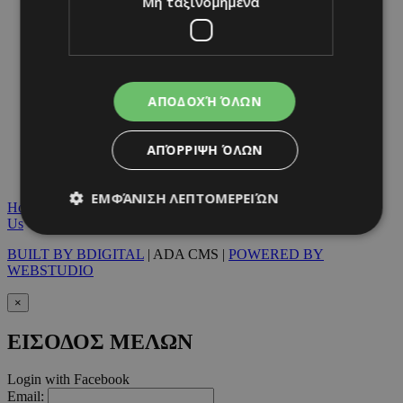
Μη ταξινομημένα
ΑΠΟΔΟΧΉ ΌΛΩΝ
ΑΠΌΡΡΙΨΗ ΌΛΩΝ
ΕΜΦΆΝΙΣΗ ΛΕΠΤΟΜΕΡΕΙΏΝ
Home
|
Terms & Conditions
|
Privacy Policy
|
About Us
|
Contact
Us
BUILT BY BDIGITAL
| ADA CMS |
POWERED BY
WEBSTUDIO
Απολύτως απαραίτητα
Απόδοσης
Στόχευσης
Λειτουργικότητας
×
Μη ταξινομημένα
ΕΙΣΟΔΟΣ ΜΕΛΩΝ
Τα απολύτως απαραίτητα cookies επιτρέπουν
βασικές λειτουργίες του ιστότοπου, όπως τη
Login with Facebook
σύνδεση χρήστη και τη διαχείριση λογαριασμού.
Email:
Ο ιστότοπος δεν μπορεί να χρησιμοποιηθεί σωστά