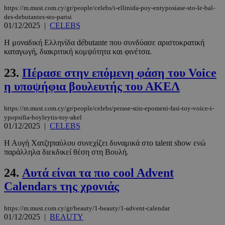
https://m.must.com.cy/gr/people/celebs/i-ellinida-poy-entyposiase-sto-le-bal-
des-debutantes-sto-parisi
01/12/2025
|
CELEBS
Η μοναδική Ελληνίδα débutante που συνδύασε αριστοκρατική
καταγωγή, διακριτική κομψότητα και φινέτσα.
LangCookie
www.must.com.cy
1 εβδομάδα
μέρες
23.
Πέρασε στην επόμενη φάση του Voice
η υποψήφια βουλευτής του ΑΚΕΛ
CookieScriptConsent
4 εβδομάδ
CookieScript
https://m.must.com.cy/gr/people/celebs/perase-stin-epomeni-fasi-toy-voice-i-
2 μέρες
www.must.com.cy
ypopsifia-boyleytis-toy-akel
01/12/2025
|
CELEBS
Η Αυγή Χατζηπαύλου συνεχίζει δυναμικά στο talent show ενώ
παράλληλα διεκδικεί θέση στη Βουλή.
24.
Αυτά είναι τα πιο cool Advent
Calendars της χρονιάς
https://m.must.com.cy/gr/beauty/1-beauty/1-advent-calendar
01/12/2025
|
BEAUTY