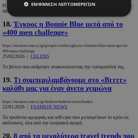
ΕΜΦΆΝΙΣΗ ΛΕΠΤΟΜΕΡΕΙΏΝ
Η κρούση του ΑΝΤ1, το σαφάρι φορμάτ στο Λονδίνο και η prime
time πρόταση.
18.
Έγκυος η Bonnie Blue μετά από το
Απολύτως απαραίτητα
Απόδοσης
«400 men challenge»
Στόχευσης
Λειτουργικότητας
https://m.must.com.cy/gr/people/celebs/egkyos-i-bonnie-blue-meta-apo-to-
Μη ταξινομημένα
400-men-challenge
25/02/2026
|
CELEBS
Τα απολύτως απαραίτητα cookies επιτρέπουν
βασικές λειτουργίες του ιστότοπου, όπως τη
Το βίντεο που ανάρτησε ανακοινώνοντας την εγκυμοσύνη της.
σύνδεση χρήστη και τη διαχείριση λογαριασμού.
Ο ιστότοπος δεν μπορεί να χρησιμοποιηθεί σωστά
χωρίς τα απολύτως απαραίτητα cookies.
19.
Τι συμπεριλαμβάνουμε στο «Βrrrr»
καλάθι μας για έναν άνετο χειμώνα
Προμηθευτής
/
Ονοματεπώνυμο
Λήξη
Πεδίο
PinToTopCookie
www.must.com.cy
12 ώρες
https://m.must.com.cy/gr/fashion/fashion-news/basket
22/01/2026
|
FASHION NEWS
Τα προϊόντα ομορφιάς και self-care που μετατρέπουν το κρύο σε
απόλαυση, όλα από την κυπριακή αγορά.
20.
8 από τα μεγαλύτερα travel trends που