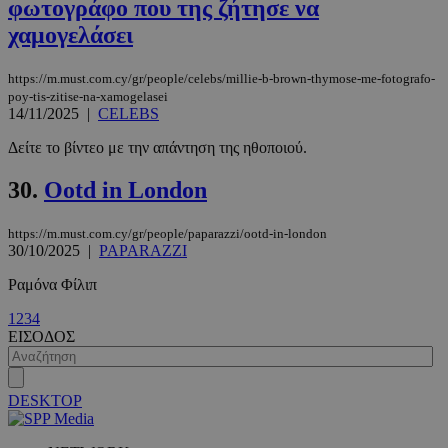
φωτογράφο που της ζήτησε να
χαμογελάσει
https://m.must.com.cy/gr/people/celebs/millie-b-brown-thymose-me-fotografo-
poy-tis-zitise-na-xamogelasei
14/11/2025
|
CELEBS
Δείτε το βίντεο με την απάντηση της ηθοποιού.
30.
Ootd in London
https://m.must.com.cy/gr/people/paparazzi/ootd-in-london
30/10/2025
|
PAPARAZZI
VISITOR_PRIVACY_METADATA
5 μήνες 4
YouTube
εβδομάδε
.youtube.com
Ραμόνα Φίλιπ
1
2
3
4
ΕΙΣΟΔΟΣ
DESKTOP