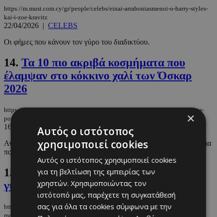
https://m.must.com.cy/gr/people/celebs/einai-arraboniasmenoi-o-harry-styles-
kai-i-zoe-kravitz
22/04/2026
|
CELEBS
Οι φήμες που κάνουν τον γύρο του διαδικτύου.
14.
Τα 10 πιο ακριβά κοσμήματα που
έλαμψαν στο κόκκινο χαλί των Όσκαρ
2026
https://m.must.com.cy/gr/fashion/fashion-news/ta-10-pio-akriba-kosmimata-
×
poy-elampsan-sto-kokkino-xali-ton-oskar-2026
16/03/2026
|
FASHION NEWS
Αυτός ο ιστότοπος
χρησιμοποιεί cookies
Ανακαλύψτε τα πιο σαγηνευτικά κοσμήματα από φυσικά διαμάντια
που φορέθηκαν στο κόκκινο χαλί των Όσκαρ του 2026.
Αυτός ο ιστότοπος χρησιμοποιεί cookies
15.
Η Estée Lauder μηνύει τη Jo Malone
για τη βελτίωση της εμπειρίας των
χρηστών. Χρησιμοποιώντας τον
για συνεργασία της με τη Zara
ιστότοπό μας, παρέχετε τη συγκατάθεσή
σας για όλα τα cookies σύμφωνα με την
https://m.must.com.cy/gr/fashion/fashion-news/i-estee-lauder-minyei-ti-jo-
malone-gia-synergasia-me-ti-zara