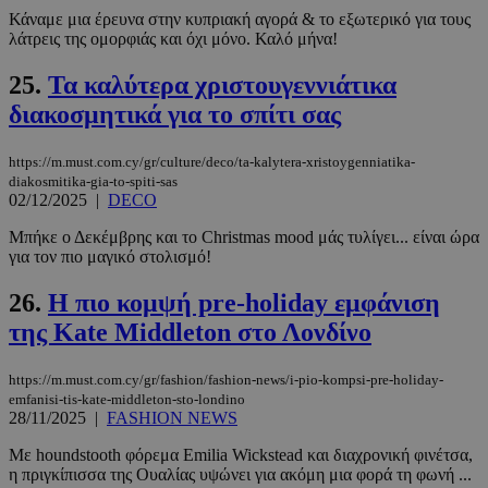
_scc_session
.entelia-
19 λεπτά 5
Κάναμε μια έρευνα στην κυπριακή αγορά & το εξωτερικό για τους
adserver.com
δευτερόλε
λάτρεις της ομορφιάς και όχι μόνο. Καλό μήνα!
25.
Τα καλύτερα χριστουγεννιάτικα
διακοσμητικά για το σπίτι σας
PHPSESSID
συνεδρί
PHP.net
https://m.must.com.cy/gr/culture/deco/ta-kalytera-xristoygenniatika-
www.must.com.cy
diakosmitika-gia-to-spiti-sas
02/12/2025
|
DECO
Μπήκε ο Δεκέμβρης και το Christmas mood μάς τυλίγει... είναι ώρα
για τον πιο μαγικό στολισμό!
26.
Η πιο κομψή pre-holiday εμφάνιση
της Kate Middleton στο Λονδίνο
https://m.must.com.cy/gr/fashion/fashion-news/i-pio-kompsi-pre-holiday-
emfanisi-tis-kate-middleton-sto-londino
28/11/2025
|
FASHION NEWS
Με houndstooth φόρεμα Emilia Wickstead και διαχρονική φινέτσα,
η πριγκίπισσα της Ουαλίας υψώνει για ακόμη μια φορά τη φωνή ...