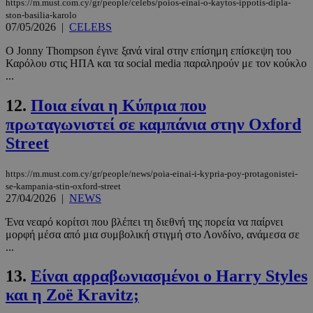
https://m.must.com.cy/gr/people/celebs/poios-einai-o-kaytos-ippotis-dipla-
ston-basilia-karolo
07/05/2026
|
CELEBS
Ο Jonny Thompson έγινε ξανά viral στην επίσημη επίσκεψη του
Καρόλου στις ΗΠΑ και τα social media παραληρούν με τον κούκλο
...
12.
Ποια είναι η Κύπρια που
πρωταγωνιστεί σε καμπάνια στην Oxford
Street
https://m.must.com.cy/gr/people/news/poia-einai-i-kypria-poy-protagonistei-
se-kampania-stin-oxford-street
27/04/2026
|
NEWS
Ένα νεαρό κορίτσι που βλέπει τη διεθνή της πορεία να παίρνει
μορφή μέσα από μια συμβολική στιγμή στο Λονδίνο, ανάμεσα σε
...
13.
Είναι αρραβωνιασμένοι ο Harry Styles
και η Zoë Kravitz;