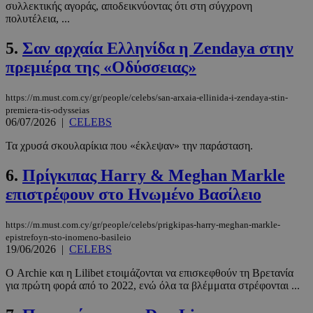
συλλεκτικής αγοράς, αποδεικνύοντας ότι στη σύγχρονη
πολυτέλεια, ...
5.
Σαν αρχαία Ελληνίδα η Zendaya στην
πρεμιέρα της «Οδύσσειας»
https://m.must.com.cy/gr/people/celebs/san-arxaia-ellinida-i-zendaya-stin-
premiera-tis-odysseias
06/07/2026
|
CELEBS
Τα χρυσά σκουλαρίκια που «έκλεψαν» την παράσταση.
6.
Πρίγκιπας Harry & Meghan Markle
επιστρέφουν στο Ηνωμένο Βασίλειο
https://m.must.com.cy/gr/people/celebs/prigkipas-harry-meghan-markle-
epistrefoyn-sto-inomeno-basileio
19/06/2026
|
CELEBS
Ο Archie και η Lilibet ετοιμάζονται να επισκεφθούν τη Βρετανία
για πρώτη φορά από το 2022, ενώ όλα τα βλέμματα στρέφονται ...