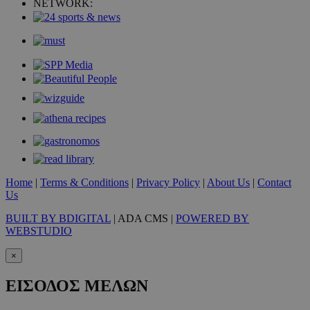
NETWORK:
takeOverCookie
www.must.com.cy
1 μέρα
Home
|
Terms & Conditions
|
Privacy Policy
|
About Us
|
Contact
Us
BUILT BY BDIGITAL
| ADA CMS |
POWERED BY
WEBSTUDIO
×
ΕΙΣΟΔΟΣ ΜΕΛΩΝ
AdSphere-GDPR
delivery.ad-
1 χρόνος