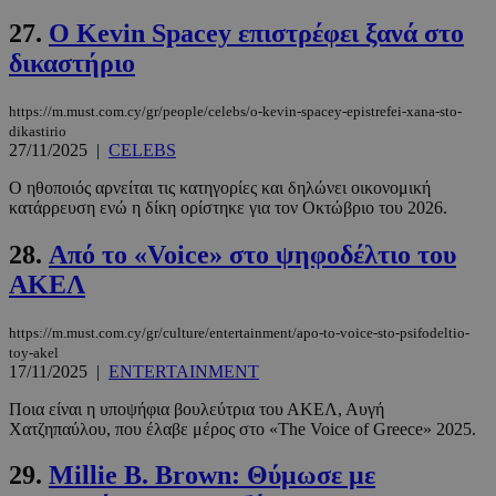
27.
O Kevin Spacey επιστρέφει ξανά στο
δικαστήριο
https://m.must.com.cy/gr/people/celebs/o-kevin-spacey-epistrefei-xana-sto-
dikastirio
27/11/2025
|
CELEBS
Ο ηθοποιός αρνείται τις κατηγορίες και δηλώνει οικονομική
κατάρρευση ενώ η δίκη ορίστηκε για τον Οκτώβριο του 2026.
PHPSESSID
συνεδρί
PHP.net
m.must.com.cy
28.
Από το «Voice» στο ψηφοδέλτιο του
ΑΚΕΛ
https://m.must.com.cy/gr/culture/entertainment/apo-to-voice-sto-psifodeltio-
toy-akel
17/11/2025
|
ENTERTAINMENT
Ποια είναι η υποψήφια βουλεύτρια του ΑΚΕΛ, Αυγή
Χατζηπαύλου, που έλαβε μέρος στο «The Voice of Greece» 2025.
29.
Millie B. Brown: Θύμωσε με