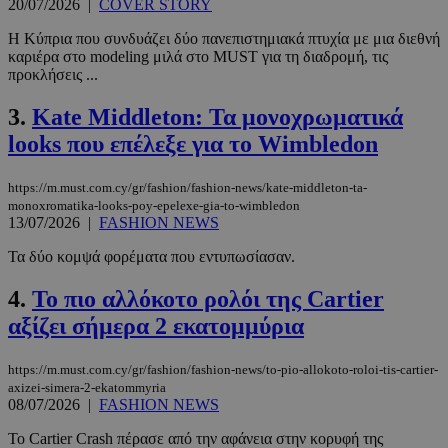
20/07/2026
|
COVER STORY
Η Κύπρια που συνδυάζει δύο πανεπιστημιακά πτυχία με μια διεθνή
καριέρα στο modeling μιλά στο MUST για τη διαδρομή, τις
προκλήσεις ...
3.
Kate Middleton: Τα μονοχρωματικά
looks που επέλεξε για το Wimbledon
https://m.must.com.cy/gr/fashion/fashion-news/kate-middleton-ta-
monoxromatika-looks-poy-epelexe-gia-to-wimbledon
13/07/2026
|
FASHION NEWS
Τα δύο κομψά φορέματα που εντυπωσίασαν.
4.
Το πιο αλλόκοτο ρολόι της Cartier
αξίζει σήμερα 2 εκατομμύρια
https://m.must.com.cy/gr/fashion/fashion-news/to-pio-allokoto-roloi-tis-cartier-
axizei-simera-2-ekatommyria
08/07/2026
|
FASHION NEWS
Το Cartier Crash πέρασε από την αφάνεια στην κορυφή της