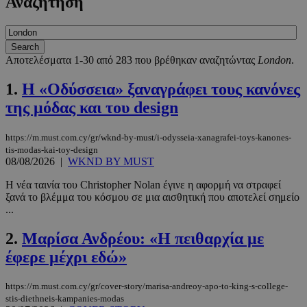
Αναζήτηση
Αποτελέσματα 1-30 από 283 που βρέθηκαν αναζητώντας
London
.
1.
Η «Οδύσσεια» ξαναγράφει τους κανόνες
της μόδας και του design
https://m.must.com.cy/gr/wknd-by-must/i-odysseia-xanagrafei-toys-kanones-
tis-modas-kai-toy-design
08/08/2026
|
WKND BY MUST
Η νέα ταινία του Christopher Nolan έγινε η αφορμή να στραφεί
ξανά το βλέμμα του κόσμου σε μια αισθητική που αποτελεί σημείο
...
2.
Μαρίσα Ανδρέου: «Η πειθαρχία με
έφερε μέχρι εδώ»
https://m.must.com.cy/gr/cover-story/marisa-andreoy-apo-to-king-s-college-
stis-diethneis-kampanies-modas