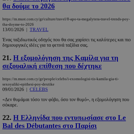
θα δούμε το 2026
https://m.must.com.cy/gr/culture/travel/8-apo-ta-megalytera-travel-trends-poy-
tha-doyme-to-2026
13/01/2026
|
TRAVEL
__cf_bm
29 λεπτά 5
Cloudflare Inc.
δευτερόλε
.twitter.com
Ένας ταξιδιωτικός οδηγός που θα σας χαρίσει τις καλύτερες και πιο
δημιουργικές ιδέες για τα φετινά ταξίδια σας.
Google
21.
Η εξομολόγηση της Καμίλα για τη
Privacy Policy
σεξουαλική επίθεση που δέχτηκε
https://m.must.com.cy/gr/people/celebs/i-exomologisi-tis-kamila-gia-ti-
sexoyaliki-epithesi-poy-dextike
09/01/2026
|
CELEBS
__cf_bm
29 λεπτά 5
Cloudflare Inc.
«Δεν θυμάμαι τόσο τον φόβο, όσο τον θυμό», η εξομολόγηση που
δευτερόλε
.pexels.com
σόκαρε.
22.
Η Ελληνίδα που εντυπωσίασε στο Le
Bal des Débutantes στο Παρίσι