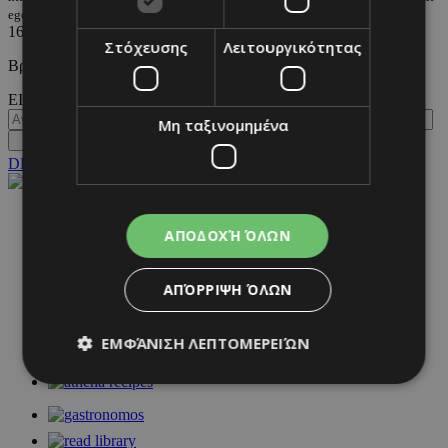
egot-me-to-brabeio-emmy-gia-tin-tainia-tis-synaylias-toy
16/01/2024
|
CELEBS
Στόχευσης
Λειτουργικότητας
Βρήκε τη θέση του ανάμεσα σε άλλους θρυλικούς ερμηνευτές.
ΕΙΣΟΔΟΣ
Μη ταξινομημένα
DESKTOP
NETWORK:
ΑΠΟΔΟΧΉ ΌΛΩΝ
ΑΠΌΡΡΙΨΗ ΌΛΩΝ
ΕΜΦΆΝΙΣΗ ΛΕΠΤΟΜΕΡΕΙΏΝ
Απολύτως απαραίτητα
Απόδοσης