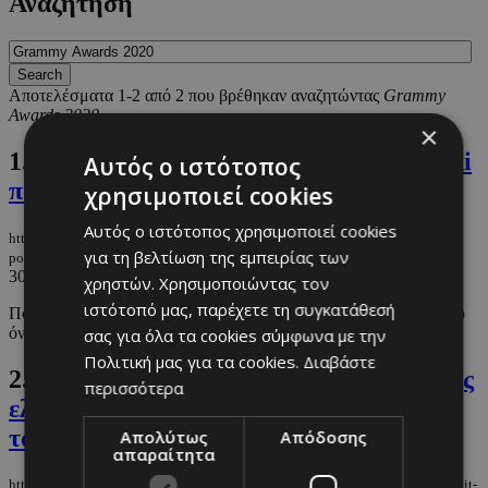
Αναζήτηση
Αποτελέσματα 1-2 από 2 που βρέθηκαν αναζητώντας
Grammy
Awards 2020
.
×
1.
Η λαμπερή κληρονόμος των Swarovski
Αυτός ο ιστότοπος
που θα παρουσιάσει την Eurovision
χρησιμοποιεί cookies
Αυτός ο ιστότοπος χρησιμοποιεί cookies
https://m.must.com.cy/gr/people/celebs/i-lamperi-klironomos-ton-swarovski-
για τη βελτίωση της εμπειρίας των
poy-tha-paroysiasei-tin-eurovision
30/01/2026
|
CELEBS
χρηστών. Χρησιμοποιώντας τον
ιστότοπό μας, παρέχετε τη συγκατάθεσή
Ποια είναι η παρουσιάστρια του φετινού διαγωνισμού και γιατί το
όνομά της ξεχωρίζει πολύ πέρα από το διάσημο επίθετο.
σας για όλα τα cookies σύμφωνα με την
Πολιτική μας για τα cookies.
Διαβάστε
2.
Elton John: Απέκτησε την ιδιότητα της
περισσότερα
ελίτ EGOT με το βραβείο Emmy για την
ταινία της συναυλίας του
Απολύτως
Απόδοσης
απαραίτητα
https://m.must.com.cy/gr/people/celebs/elton-john-apektise-tin-idiotita-tis-elit-