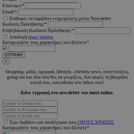
.twitter.com
Επώνυμο:*
Email:*
Google
Επιθυμώ να λαμβάνω ενημερώσεις μέσω Newsletter
Privacy Policy
Κωδικός Πρόσβασης:*
Επιβεβαίωση Κωδικού Πρόσβασης:*
Αποδοχή
όρων χρήσης
Καταχωρήστε τους χαρακτήρες που βλέπετε*
ΕΓΓΡΑΦΗ
×
__cf_bm
29 λεπτά 5
Cloudflare Inc.
δευτερόλε
.pexels.com
Shopping, µόδα, οµορφιά, lifestyle, celebrity news, συνεντεύξεις,
going out και όλα όσα θες να γνωρίζεις, δυο φορές τη βδοµάδα
κοντά σου, κατευθείαν στο inbox σου!
Κάνε εγγραφή στο newsletter του must online.
Έχω διαβάσει και αποδέχοµαι τους
ΟΡΟΥΣ ΧΡΗΣΗΣ
Καταχωρήστε τους χαρακτήρες που βλέπετε*
LangCookie
www.must.com.cy
1 εβδομάδα