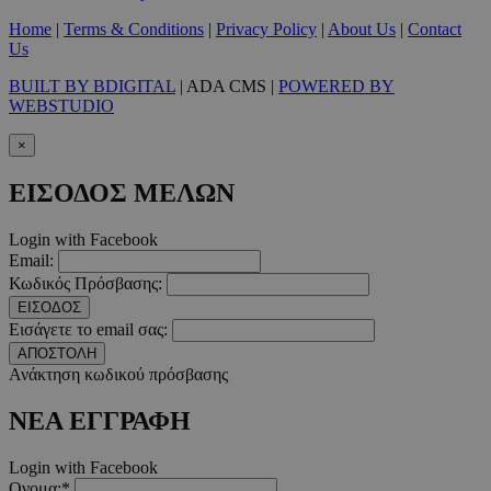
Στόχευσης
Λειτουργικότητας
Home
|
Terms & Conditions
|
Privacy Policy
|
About Us
|
Contact
Μη ταξινομημένα
Us
Τα απολύτως απαραίτητα cookies επιτρέπουν
BUILT BY BDIGITAL
| ADA CMS |
POWERED BY
βασικές λειτουργίες του ιστότοπου, όπως τη
WEBSTUDIO
σύνδεση χρήστη και τη διαχείριση λογαριασμού.
Ο ιστότοπος δεν μπορεί να χρησιμοποιηθεί σωστά
×
χωρίς τα απολύτως απαραίτητα cookies.
Προμηθευτής
/
ΕΙΣΟΔΟΣ ΜΕΛΩΝ
Ονοματεπώνυμο
Λήξη
Πεδίο
PinToTopCookie
www.must.com.cy
12 ώρες
Login with Facebook
Email:
Κωδικός Πρόσβασης:
ΕΙΣΟΔΟΣ
Εισάγετε το email σας:
ΑΠΟΣΤΟΛΗ
Ανάκτηση κωδικού πρόσβασης
ΝΕΑ ΕΓΓΡΑΦΗ
Login with Facebook
__cf_bm
29 λεπτά 5
Cloudflare Inc.
Ονομα:*
δευτερόλε