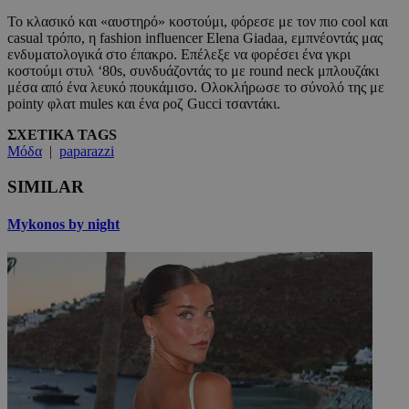
To κλασικό και «αυστηρό» κοστούμι, φόρεσε με τον πιο cool και
casual τρόπο, η fashion influencer Elena Giadaa, εμπνέοντάς μας
ενδυματολογικά στο έπακρο. Επέλεξε να φορέσει ένα γκρι
κοστούμι στυλ ‘80s, συνδυάζοντάς το με round neck μπλουζάκι
μέσα από ένα λευκό πουκάμισο. Ολοκλήρωσε το σύνολό της με
pointy φλατ mules και ένα ροζ Gucci τσαντάκι.
ΣΧΕΤΙΚΑ TAGS
Μόδα
|
paparazzi
SIMILAR
Mykonos by night