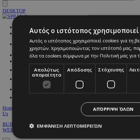
DESKTOP
NETWORK:
Αυτός ο ιστότοπος χρησιμοποιεί 
Αυτός ο ιστότοπος χρησιμοποιεί cookies για τη β
χρηστών. Χρησιμοποιώντας τον ιστότοπό μας, πα
όλα τα cookies σύμφωνα με την Πολιτική μας για τ
Απολύτως
Απόδοσης
Στόχευσης
Λει
απαραίτητα
Home
|
Terms & Conditions
|
Privacy Policy
|
About Us
|
Contact
ΑΠΌΡΡΙΨΗ ΌΛΩΝ
Us
BUILT BY BDIGITAL
| ADA CMS |
POWERED BY
ΕΜΦΆΝΙΣΗ ΛΕΠΤΟΜΕΡΕΙΏΝ
WEBSTUDIO