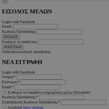
×
Απολύτως απαραίτητα
Απόδοσης
Στόχευσης
Λ
ΕΙΣΟΔΟΣ ΜΕΛΩΝ
Τα απολύτως απαραίτητα cookies επιτρέπουν βασικές λειτουργ
Login with Facebook
χρήστη και τη διαχείριση λογαριασμού. Ο ιστότοπος δεν μπορε
απολύτως απαραίτητα cookies.
Email:
Κωδικός Πρόσβασης:
Προμηθευτής
/
Ονοματεπώνυμο
Λήξ
Πεδίο
ΕΙΣΟΔΟΣ
Εισάγετε το email σας:
PinToTopCookie
www.must.com.cy
12 ώ
ΑΠΟΣΤΟΛΗ
Ανάκτηση κωδικού πρόσβασης
ΝΕΑ ΕΓΓΡΑΦΗ
Login with Facebook
__cf_bm
29 λεπτ
Cloudflare Inc.
Ονομα:*
δευτερό
.twitter.com
Επώνυμο:*
Email:*
Google Privacy Polic
Επιθυμώ να λαμβάνω ενημερώσεις μέσω Newsletter
Κωδικός Πρόσβασης:*
Επιβεβαίωση Κωδικού Πρόσβασης:*
__cf_bm
29 λεπτ
Cloudflare Inc.
Αποδοχή
όρων χρήσης
δευτερό