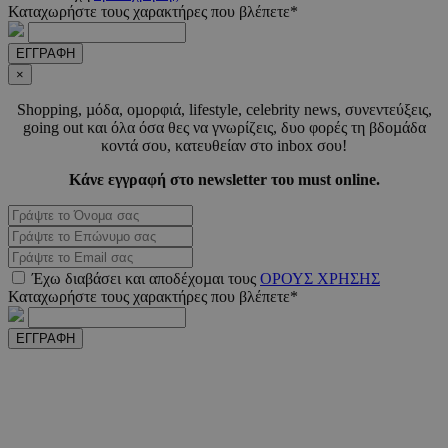
.pexels.com
Καταχωρήστε τους χαρακτήρες που βλέπετε*
ΕΓΓΡΑΦΗ
×
Shopping, µόδα, οµορφιά, lifestyle, celebrity news, συνεντεύξεις,
LangCookie
www.must.com.cy
1 εβδομ
μέρ
going out και όλα όσα θες να γνωρίζεις, δυο φορές τη βδοµάδα
κοντά σου, κατευθείαν στο inbox σου!
CookieScriptConsent
4 εβδο
CookieScript
Κάνε εγγραφή στο newsletter του must online.
2 μέ
www.must.com.cy
Έχω διαβάσει και αποδέχοµαι τους
ΟΡΟΥΣ ΧΡΗΣΗΣ
Καταχωρήστε τους χαρακτήρες που βλέπετε*
_scc_session
.entelia-
19 λεπτ
adserver.com
δευτερό
ΕΓΓΡΑΦΗ
PHPSESSID
συνεδ
PHP.net
www.must.com.cy