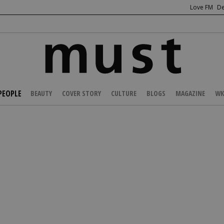
Love FM
De
PEOPLE
BEAUTY
COVER STORY
CULTURE
BLOGS
MAGAZINE
WK
/
NEWS