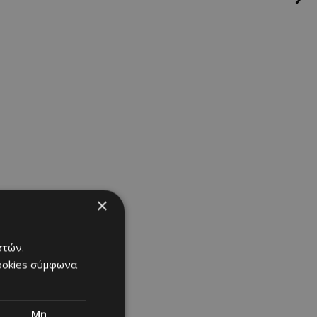
×
στών.
cookies σύμφωνα
Μη