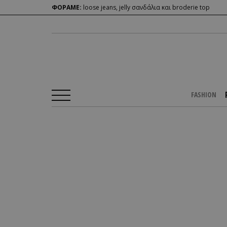
ΦΟΡΑΜΕ:
loose jeans, jelly σανδάλια και broderie top
FASHION
Αρχική Σελίδα
/
PEOPLE