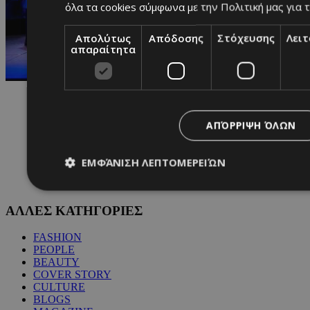
όλα τα cookies σύμφωνα με την Πολιτική μας για τ
Απολύτως
Απόδοσης
Στόχευσης
Λει
απαραίτητα
ΑΠΌΡΡΙΨΗ ΌΛΩΝ
ΕΜΦΆΝΙΣΗ ΛΕΠΤΟΜΕΡΕΙΏΝ
ΑΛΛΕΣ ΚΑΤΗΓΟΡΙΕΣ
Απολύτως απαραίτητα
Απόδοσης
Στόχευσης
Λ
FASHION
Τα απολύτως απαραίτητα cookies επιτρέπουν βασικές λειτουργ
PEOPLE
χρήστη και τη διαχείριση λογαριασμού. Ο ιστότοπος δεν μπορε
BEAUTY
απολύτως απαραίτητα cookies.
COVER STORY
CULTURE
Προμηθευτής
/
Ονοματεπώνυμο
Λήξ
Πεδίο
BLOGS