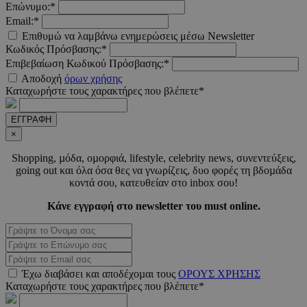
m.must.com.cy
Επώνυμο:*
Email:*
Επιθυμώ να λαμβάνω ενημερώσεις μέσω Newsletter
Κωδικός Πρόσβασης:*
Επιβεβαίωση Κωδικού Πρόσβασης:*
Αποδοχή
όρων χρήσης
Καταχωρήστε τους χαρακτήρες που βλέπετε*
ΕΓΓΡΑΦΗ
×
VISITOR_PRIVACY_METADATA
5 μήνε
YouTube
Shopping, µόδα, οµορφιά, lifestyle, celebrity news, συνεντεύξεις,
εβδομ
.youtube.com
going out και όλα όσα θες να γνωρίζεις, δυο φορές τη βδοµάδα
κοντά σου, κατευθείαν στο inbox σου!
Κάνε εγγραφή στο newsletter του must online.
Έχω διαβάσει και αποδέχοµαι τους
ΟΡΟΥΣ ΧΡΗΣΗΣ
Καταχωρήστε τους χαρακτήρες που βλέπετε*
takeOverCookie
www.must.com.cy
1 μέ