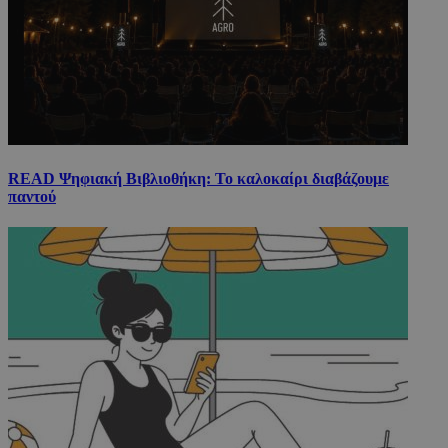
READ Ψηφιακή Βιβλιοθήκη: Το καλοκαίρι διαβάζουμε
παντού