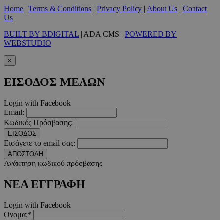
CookieScriptConsent
4 εβδο
CookieScript
2 μέ
Home
|
Terms & Conditions
|
Privacy Policy
|
About Us
|
Contact
www.must.com.cy
Us
BUILT BY BDIGITAL
| ADA CMS |
POWERED BY
WEBSTUDIO
×
_scc_session
.entelia-
19 λεπτ
adserver.com
δευτερό
ΕΙΣΟΔΟΣ ΜΕΛΩΝ
Login with Facebook
PHPSESSID
συνεδ
PHP.net
Email:
www.must.com.cy
Κωδικός Πρόσβασης:
ΕΙΣΟΔΟΣ
Εισάγετε το email σας:
ΑΠΟΣΤΟΛΗ
Ανάκτηση κωδικού πρόσβασης
ΝΕΑ ΕΓΓΡΑΦΗ
Login with Facebook
Ονομα:*
PHPSESSID
συνεδ
PHP.net