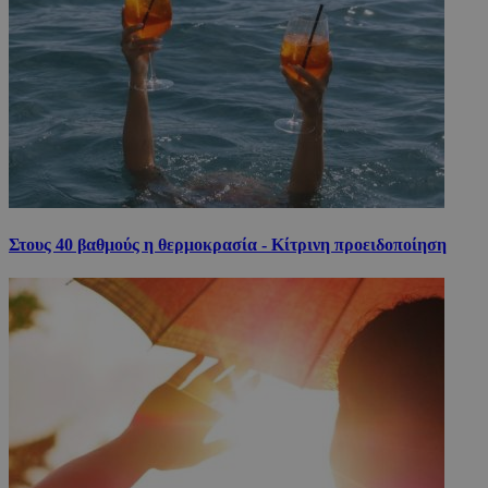
Στους 40 βαθμούς η θερμοκρασία - Κίτρινη προειδοποίηση