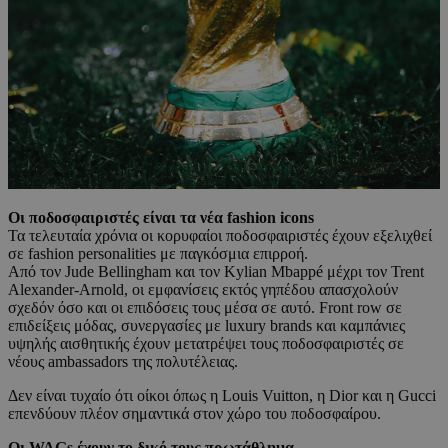
Οι ποδοσφαιριστές είναι τα νέα fashion icons
Τα τελευταία χρόνια οι κορυφαίοι ποδοσφαιριστές έχουν εξελιχθεί
σε fashion personalities με παγκόσμια επιρροή.
Από τον Jude Bellingham και τον Kylian Mbappé μέχρι τον Trent
Alexander-Arnold, οι εμφανίσεις εκτός γηπέδου απασχολούν
σχεδόν όσο και οι επιδόσεις τους μέσα σε αυτό. Front row σε
επιδείξεις μόδας, συνεργασίες με luxury brands και καμπάνιες
υψηλής αισθητικής έχουν μετατρέψει τους ποδοσφαιριστές σε
νέους ambassadors της πολυτέλειας.
Δεν είναι τυχαίο ότι οίκοι όπως η Louis Vuitton, η Dior και η Gucci
επενδύουν πλέον σημαντικά στον χώρο του ποδοσφαίρου.
Οι WAGs έχουν το δικό τους πρωτάθλημα