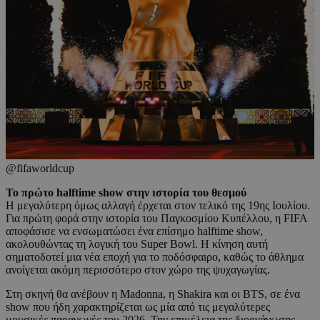
@fifaworldcup
Το πρώτο halftime show στην ιστορία του θεσμού
Η μεγαλύτερη όμως αλλαγή έρχεται στον τελικό της 19ης Ιουλίου.
Για πρώτη φορά στην ιστορία του Παγκοσμίου Κυπέλλου, η FIFA
αποφάσισε να ενσωματώσει ένα επίσημο halftime show,
ακολουθώντας τη λογική του Super Bowl. Η κίνηση αυτή
σηματοδοτεί μια νέα εποχή για το ποδόσφαιρο, καθώς το άθλημα
ανοίγεται ακόμη περισσότερο στον χώρο της ψυχαγωγίας.
Στη σκηνή θα ανέβουν η Madonna, η Shakira και οι BTS, σε ένα
show που ήδη χαρακτηρίζεται ως μία από τις μεγαλύτερες
μουσικές παραγωγές του 2026. Την επιμέλεια της διοργάνωσης