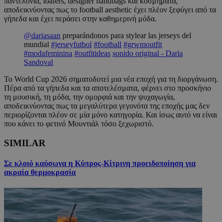
παντελόνια, loafers, designer handbags και κοσμήματα,
αποδεικνύοντας πως το football aesthetic έχει πλέον ξεφύγει από τα
γήπεδα και έχει περάσει στην καθημερινή μόδα.
@dariasaan
preparándonos para stylear las jerseys del
mundial
#jerseyfutbol
#football
#grwmoutfit
#modafeminina
#outfitideas
sonido original - Daria
Sandoval
Το World Cup 2026 σηματοδοτεί μια νέα εποχή για τη διοργάνωση.
Πέρα από τα γήπεδα και τα αποτελέσματα, φέρνει στο προσκήνιο
τη μουσική, τη μόδα, την ομορφιά και την ψυχαγωγία,
αποδεικνύοντας πως τα μεγαλύτερα γεγονότα της εποχής μας δεν
περιορίζονται πλέον σε μία μόνο κατηγορία. Και ίσως αυτό να είναι
που κάνει το φετινό Μουντιάλ τόσο ξεχωριστό.
SIMILAR
Σε κλοιό καύσωνα η Κύπρος-Κίτρινη προειδοποίηση για
ακραία θερμοκρασία