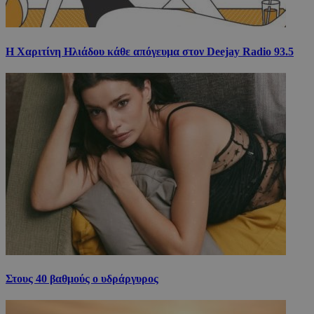
Η Χαριτίνη Ηλιάδου κάθε απόγευμα στον Deejay Radio 93.5
Στους 40 βαθμούς ο υδράργυρος