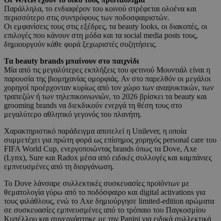
Παράλληλα, το ενδιαφέρον του κοινού στρέφεται ολοένα και
περισσότερο στις συντρόφους των ποδοσφαιριστών.
Οι εμφανίσεις τους στις εξέδρες, τα beauty looks, οι διακοπές, οι
επιλογές που κάνουν στη μόδα και τα social media posts τους,
δημιουργούν κάθε φορά ξεχωριστές συζητήσεις.
Τα beauty brands μπαίνουν στο παιχνίδι
Μία από τις μεγαλύτερες εκπλήξεις του φετινού Μουντιάλ είναι η
παρουσία της βιομηχανίας ομορφιάς. Αν στο παρελθόν οι μεγάλοι
χορηγοί προέρχονταν κυρίως από τον χώρο των αναψυκτικών, των
τραπεζών ή των τηλεπικοινωνιών, το 2026 βρίσκει τα beauty και
grooming brands να διεκδικούν ενεργά τη θέση τους στο
μεγαλύτερο αθλητικό γεγονός του πλανήτη.
Χαρακτηριστικό παράδειγμα αποτελεί η Unilever, η οποία
συμμετέχει για πρώτη φορά ως επίσημος χορηγός personal care του
FIFA World Cup, ενεργοποιώντας brands όπως τα Dove, Axe
(Lynx), Sure και Radox μέσα από ειδικές συλλογές και καμπάνιες
εμπνευσμένες από τη διοργάνωση.
Το Dove λάνσαρε συλλεκτικές συσκευασίες προϊόντων με
θεματολογία γύρω από το ποδόσφαιρο και digital activations για
τους φιλάθλους, ενώ το Axe δημιούργησε limited-edition αρώματα
σε συσκευασίες εμπνευσμένες από το τρόπαιο του Παγκοσμίου
Κυπέλλου και συνεργάστηκε με την Panini για ειδικά συλλεκτικά