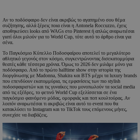
Αν το ποδόσφαιρο δεν είναι ακριβώς το αγαπημένο σου θέμα
συζήτησης, αλλά ξέρεις ποια είναι η Antonela Roccuzzo, έχεις
αποθηκεύσει looks από WAGs στο Pinterest ή απλώς αναρωτιέσαι
γιατί όλοι μιλούν για το World Cup, τότε αυτό το άρθρο είναι για
σένα.
Το Παγκόσμιο Κύπελλο Ποδοσφαίρου αποτελεί το μεγαλύτερο
αθλητικό γεγονός στον κόσμο, συγκεντρώνοντας δισεκατομμύρια
θεατές κάθε τέσσερα χρόνια. Όμως το 2026 δεν μιλάμε μόνο για
ποδόσφαιρο. Από το πρώτο halftime show στην ιστορία της
διοργάνωσης με Madonna, Shakira και BTS μέχρι τα luxury brands
που επενδύουν εκατομμύρια, τις εμφανίσεις των πιο stylish
ποδοσφαιριστών και τις γυναίκες που μονοπωλούν τα social media
από τις εξέδρες, το φετινό World Cup εξελίσσεται σε ένα
παγκόσμιο φαινόμενο μόδας, ομορφιάς και ποπ κουλτούρας. Αν
λοιπόν αναρωτιέσαι τι ακριβώς είναι αυτό το event που θα
κατακλύσει το Instagram και το TikTok τους επόμενους μήνες,
συνεχίσε να διαβάζεις.