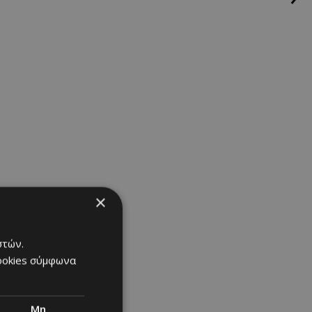
×
στών.
cookies σύμφωνα
Μη