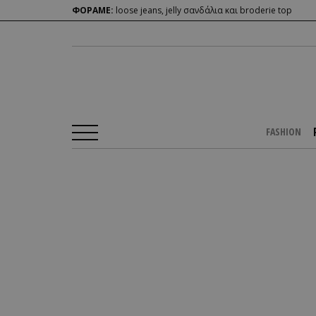
ΦΟΡΑΜΕ:
loose jeans, jelly σανδάλια και broderie top
FASHION
Αρχική Σελίδα
/
PEOPLE