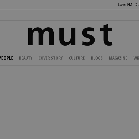
Love FM
De
PEOPLE
BEAUTY
COVER STORY
CULTURE
BLOGS
MAGAZINE
WK
/
NEWS