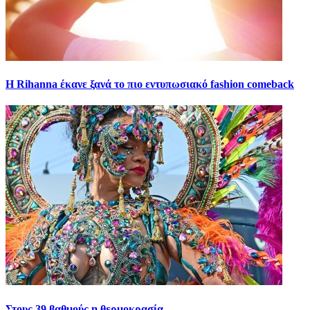
Η Rihanna έκανε ξανά το πιο εντυπωσιακό fashion comeback
Στους 39 βαθμούς η θερμοκρασία