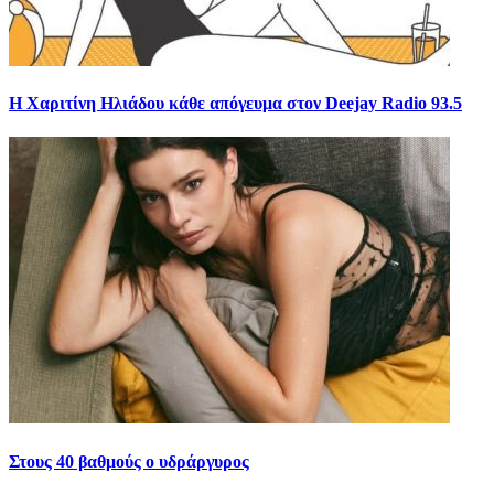
Η Χαριτίνη Ηλιάδου κάθε απόγευμα στον Deejay Radio 93.5
Στους 40 βαθμούς ο υδράργυρος