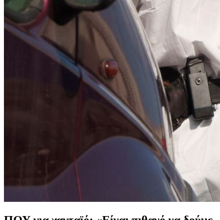
ΠΟΥ για χανταϊό: «Είναι πιθανό να δούμε