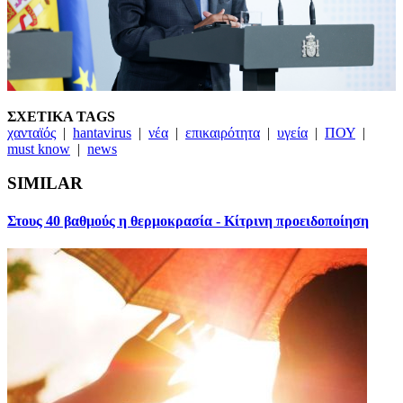
ΣΧΕΤΙΚΑ TAGS
χανταϊός
|
hantavirus
|
νέα
|
επικαιρότητα
|
υγεία
|
ΠΟΥ
|
must know
|
news
SIMILAR
Στους 40 βαθμούς η θερμοκρασία - Κίτρινη προειδοποίηση