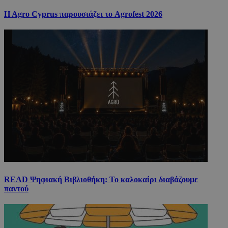
H Agro Cyprus παρουσιάζει το Agrofest 2026
READ Ψηφιακή Βιβλιοθήκη: Το καλοκαίρι διαβάζουμε
παντού