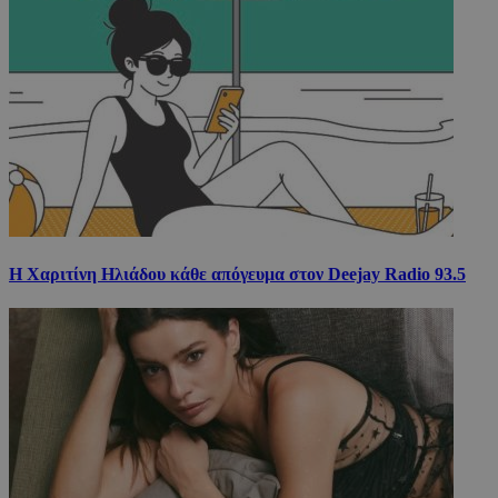
Η Χαριτίνη Ηλιάδου κάθε απόγευμα στον Deejay Radio 93.5