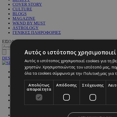
COVER STORY
CULTURE
BLOGS
MAGAZINE
WKND BY MUST
ASTROLOGY
ΓΕΝΙΚΕΣ ΠΛΗΡΟΦΟΡΙΕΣ
ΕΙΣΟΔΟΣ
Αυτός ο ιστότοπος χρησιμοποιεί 
DESKTOP
Αυτός ο ιστότοπος χρησιμοποιεί cookies για τη β
χρηστών. Χρησιμοποιώντας τον ιστότοπό μας, πα
NETWORK:
όλα τα cookies σύμφωνα με την Πολιτική μας για τ
Απολύτως
Απόδοσης
Στόχευσης
Λει
απαραίτητα