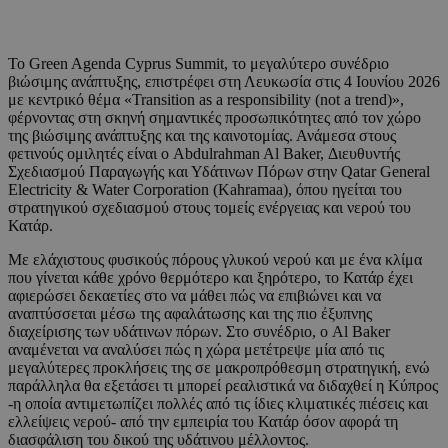
Το Green Agenda Cyprus Summit, το μεγαλύτερο συνέδριο
βιώσιμης ανάπτυξης, επιστρέφει στη Λευκωσία στις 4 Ιουνίου 2026
με κεντρικό θέμα «Transition as a responsibility (not a trend)»,
φέρνοντας στη σκηνή σημαντικές προσωπικότητες από τον χώρο
της βιώσιμης ανάπτυξης και της καινοτομίας. Ανάμεσα στους
φετινούς ομιλητές είναι ο Abdulrahman Al Baker, Διευθυντής
Σχεδιασμού Παραγωγής και Υδάτινων Πόρων στην Qatar General
Electricity & Water Corporation (Kahramaa), όπου ηγείται του
στρατηγικού σχεδιασμού στους τομείς ενέργειας και νερού του
Κατάρ.
Με ελάχιστους φυσικούς πόρους γλυκού νερού και με ένα κλίμα
που γίνεται κάθε χρόνο θερμότερο και ξηρότερο, το Κατάρ έχει
αφιερώσει δεκαετίες στο να μάθει πώς να επιβιώνει και να
αναπτύσσεται μέσω της αφαλάτωσης και της πιο έξυπνης
διαχείρισης των υδάτινων πόρων. Στο συνέδριο, ο Al Baker
αναμένεται να αναλύσει πώς η χώρα μετέτρεψε μία από τις
μεγαλύτερες προκλήσεις της σε μακροπρόθεσμη στρατηγική, ενώ
παράλληλα θα εξετάσει τι μπορεί ρεαλιστικά να διδαχθεί η Κύπρος
-η οποία αντιμετωπίζει πολλές από τις ίδιες κλιματικές πιέσεις και
ελλείψεις νερού- από την εμπειρία του Κατάρ όσον αφορά τη
διασφάλιση του δικού της υδάτινου μέλλοντος.