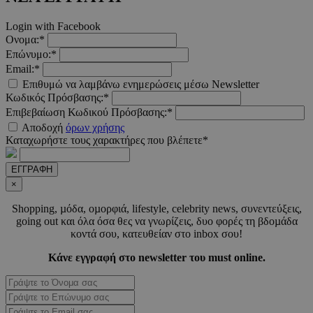
Google Privacy Polic
Login with Facebook
Ονομα:*
Επώνυμο:*
__cf_bm
29 λεπτ
Cloudflare Inc.
Email:*
δευτερό
.pexels.com
Επιθυμώ να λαμβάνω ενημερώσεις μέσω Newsletter
Κωδικός Πρόσβασης:*
Επιβεβαίωση Κωδικού Πρόσβασης:*
Αποδοχή
όρων χρήσης
Καταχωρήστε τους χαρακτήρες που βλέπετε*
LangCookie
www.must.com.cy
1 εβδομ
μέρ
ΕΓΓΡΑΦΗ
×
CookieScriptConsent
4 εβδο
CookieScript
2 μέ
www.must.com.cy
Shopping, µόδα, οµορφιά, lifestyle, celebrity news, συνεντεύξεις,
going out και όλα όσα θες να γνωρίζεις, δυο φορές τη βδοµάδα
κοντά σου, κατευθείαν στο inbox σου!
Κάνε εγγραφή στο newsletter του must online.
_scc_session
.entelia-
19 λεπτ
adserver.com
δευτερό