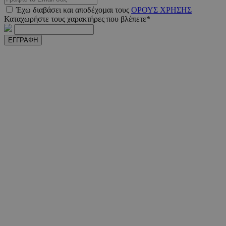
Έχω διαβάσει και αποδέχοµαι τους
ΟΡΟΥΣ ΧΡΗΣΗΣ
Καταχωρήστε τους χαρακτήρες που βλέπετε*
PHPSESSID
συνεδ
PHP.net
www.must.com.cy
ΕΓΓΡΑΦΗ
PHPSESSID
συνεδ
PHP.net
m.must.com.cy