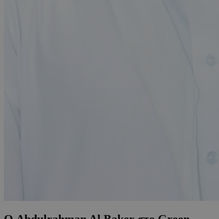
Ο Abdulrahman Al Baker στο Green