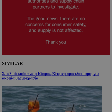
SIMILAR
Σε κλοιό καύσωνα η Κύπρος-Κίτρινη προειδοποίηση για
ακραία θερμοκρασία