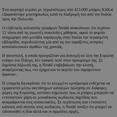
Ένα φορτηγό γεμάτο με περισσότερες από 413.000 μπάρες
KitKat
εξαφανίστηκε μυστηριωδώς κατά τη διαδρομή του από την
Ιταλία
προς την
Πολωνία
.
Ο ελβετικός κολοσσός τροφίμων
Nestlé
ανακοίνωσε ότι περίπου
12 τόνοι από τις γνωστές σοκολάτες χάθηκαν, αφού το φορτίο
αναχώρησε από μονάδα παραγωγής στην Ιταλία την περασμένη
εβδομάδα, πυροδοτώντας μία από τις πιο παράξενες ιστορίες
καταναλωτικών αγαθών της χρονιάς.
Η αποστολή, η οποία προοριζόταν για διανομή σε όλη την Ευρώπη
ενόψει του
Πάσχα
, δεν έφτασε ποτέ στον προορισμό της. Σε
δημόσια δήλωσή της, η Nestlé επιβεβαίωσε την κλοπή,
αναφέροντας πως «το όχημα και το φορτίο του παραμένουν
άφαντα».
Η εταιρεία διευκρίνισε ότι το κλεμμένο εμπόρευμα ενδέχεται να
εμφανιστεί μέσω ανεπίσημων καναλιών πώλησης σε διάφορες
χώρες της Ευρώπης, ωστόσο σημείωσε πως οι μπάρες μπορούν να
εντοπιστούν χάρη σε μοναδικούς κωδικούς παρτίδας που
αναγράφονται στις συσκευασίες. Σε περίπτωση που εντοπιστεί
κάποιος από αυτούς τους κωδικούς, η Nestlé τονίζει ότι μπορεί να
ειδοποιηθεί η ίδια αλλά και οι αρμόδιες αρχές.