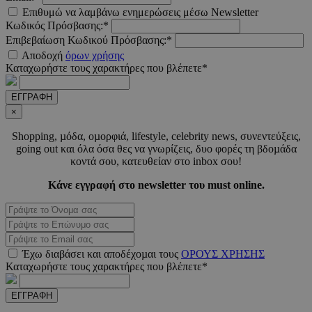
Επιθυμώ να λαμβάνω ενημερώσεις μέσω Newsletter
Κωδικός Πρόσβασης:*
Επιβεβαίωση Κωδικού Πρόσβασης:*
LangCookie
www.must.com.cy
1 εβδομ
Αποδοχή
όρων χρήσης
μέρ
Καταχωρήστε τους χαρακτήρες που βλέπετε*
CookieScriptConsent
4 εβδο
CookieScript
2 μέ
www.must.com.cy
ΕΓΓΡΑΦΗ
×
Shopping, µόδα, οµορφιά, lifestyle, celebrity news, συνεντεύξεις,
going out και όλα όσα θες να γνωρίζεις, δυο φορές τη βδοµάδα
κοντά σου, κατευθείαν στο inbox σου!
_scc_session
.entelia-
19 λεπτ
Κάνε εγγραφή στο newsletter του must online.
adserver.com
δευτερό
PHPSESSID
συνεδ
PHP.net
www.must.com.cy
Έχω διαβάσει και αποδέχοµαι τους
ΟΡΟΥΣ ΧΡΗΣΗΣ
Καταχωρήστε τους χαρακτήρες που βλέπετε*
ΕΓΓΡΑΦΗ