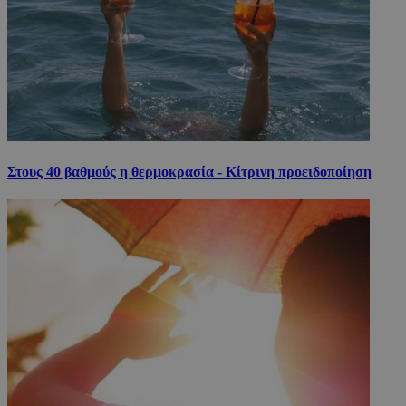
Στους 40 βαθμούς η θερμοκρασία - Κίτρινη προειδοποίηση