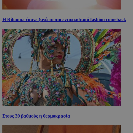
Η Rihanna έκανε ξανά το πιο εντυπωσιακό fashion comeback
Στους 39 βαθμούς η θερμοκρασία