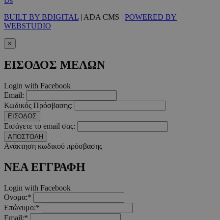
Us
Τα απολύτως απαραίτητα cookies επιτρέπουν βασικές λειτουργ
BUILT BY BDIGITAL
| ADA CMS |
POWERED BY
χρήστη και τη διαχείριση λογαριασμού. Ο ιστότοπος δεν μπορε
WEBSTUDIO
απολύτως απαραίτητα cookies.
×
Προμηθευτής
/
Ονοματεπώνυμο
Λήξ
Πεδίο
ΕΙΣΟΔΟΣ ΜΕΛΩΝ
PinToTopCookie
www.must.com.cy
12 ώ
Login with Facebook
Email:
Κωδικός Πρόσβασης:
ΕΙΣΟΔΟΣ
Εισάγετε το email σας:
__cf_bm
29 λεπτ
Cloudflare Inc.
δευτερό
.twitter.com
ΑΠΟΣΤΟΛΗ
Ανάκτηση κωδικού πρόσβασης
Google Privacy Polic
ΝΕΑ ΕΓΓΡΑΦΗ
Login with Facebook
__cf_bm
29 λεπτ
Cloudflare Inc.
Ονομα:*
δευτερό
.pexels.com
Επώνυμο:*
Email:*