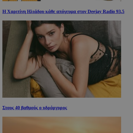
Η Χαριτίνη Ηλιάδου κάθε απόγευμα στον Deejay Radio 93.5
Στους 40 βαθμούς ο υδράργυρος