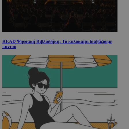
READ Ψηφιακή Βιβλιοθήκη: Το καλοκαίρι διαβάζουμε
παντού