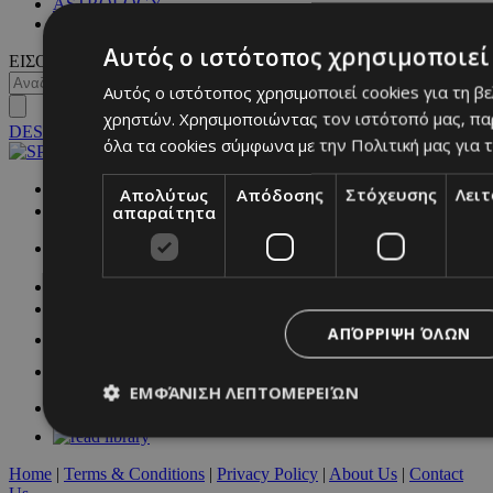
ASTROLOGY
ΓΕΝΙΚΕΣ ΠΛΗΡΟΦΟΡΙΕΣ
Αυτός ο ιστότοπος χρησιμοποιεί 
ΕΙΣΟΔΟΣ
Αυτός ο ιστότοπος χρησιμοποιεί cookies για τη β
χρηστών. Χρησιμοποιώντας τον ιστότοπό μας, πα
DESKTOP
όλα τα cookies σύμφωνα με την Πολιτική μας για τ
NETWORK:
Απολύτως
Απόδοσης
Στόχευσης
Λει
απαραίτητα
ΑΠΌΡΡΙΨΗ ΌΛΩΝ
ΕΜΦΆΝΙΣΗ ΛΕΠΤΟΜΕΡΕΙΏΝ
Home
|
Terms & Conditions
|
Privacy Policy
|
About Us
|
Contact
Απολύτως απαραίτητα
Απόδοσης
Στόχευσης
Λ