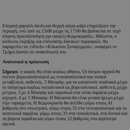
Εποχική χαμηλή πίεση και θερμή αέρια μάζα επηρεάζουν την
περιοχή, ενώ από τις 13:00 μέχρι τις 17:00 θα βρίσκεται σε ισχύ
κίτρινη προειδοποίηση για υψηλές θερμοκρασίες. Μάλιστα, ο
κίνδυνος έκρηξης και επέκτασης δασικών πυρκαγιών, θα
παραμείνει σε επίπεδο «Κόκκινου Συναγερμού», αναφέρει το
Τμήμα Δασών σε ανακοίνωσή του.
Αναλυτικά η πρόγνωση
Σήμερα
, ο καιρός θα είναι κυρίως αίθριος. Οι άνεμοι αρχικά θα
πνέουν βορειοανατολικοί ως νοτιοανατολικοί και τοπικά
μεταβλητοί, ασθενείς, 3 Μποφόρ, για να καταστούν σταδιακά μέχρι
το απόγευμα κυρίως νοτιοδυτικοί ως βορειοδυτικοί, ασθενείς μέχρι
μέτριοι, 3 με 4 Μποφόρ και παροδικά στα νότια παράλια μέχρι
ισχυροί, 4 με 5 Μποφόρ. Η θάλασσα θα είναι γενικά ήρεμη μέχρι
λίγο ταραγμένη. Η θερμοκρασία θα ανέλθει γύρω στους 41
βαθμούς στο εσωτερικό, γύρω στους 35 στα νοτιοανατολικά και τα
ανατολικά παράλια, γύρω στους 33 στα νοτιοδυτικά, στα δυτικά και
τα βόρεια παράλια και γύρω στους 32 βαθμούς στα ψηλότερα
ορεινά.