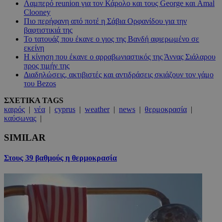
Λαμπερό reunion για τον Κάρολο και τους George και Amal
Clooney
Πιο περήφανη από ποτέ η Σάβια Ορφανίδου για την
βαφτιστικιά της
Το τατουάζ που έκανε ο γιος της Βανδή αφιερωμένο σε
εκείνη
Η κίνηση που έκανε ο αρραβωνιαστικός της Άννας Σιάλαρου
προς τιμήν της
Διαδηλώσεις, ακτιβιστές και αντιδράσεις σκιάζουν τον γάμο
του Bezos
ΣΧΕΤΙΚΑ TAGS
καιρός
|
νέα
|
cyprus
|
weather
|
news
|
θερμοκρασία
|
καύσωνας
|
SIMILAR
Στους 39 βαθμούς η θερμοκρασία