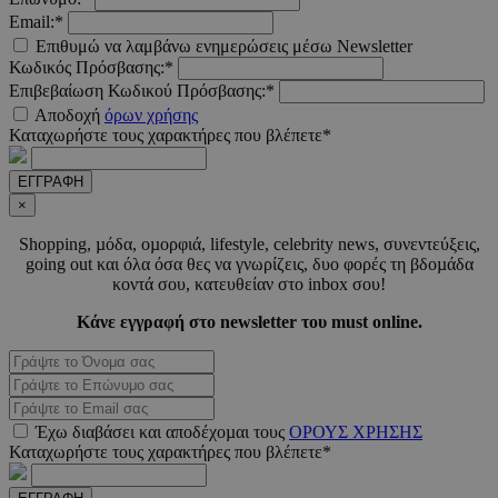
Email:*
Επιθυμώ να λαμβάνω ενημερώσεις μέσω Newsletter
Κωδικός Πρόσβασης:*
Επιβεβαίωση Κωδικού Πρόσβασης:*
LangCookie
www.must.com.cy
1 εβδομ
μέρ
Αποδοχή
όρων χρήσης
Καταχωρήστε τους χαρακτήρες που βλέπετε*
CookieScriptConsent
4 εβδο
CookieScript
2 μέ
www.must.com.cy
ΕΓΓΡΑΦΗ
×
Shopping, µόδα, οµορφιά, lifestyle, celebrity news, συνεντεύξεις,
going out και όλα όσα θες να γνωρίζεις, δυο φορές τη βδοµάδα
κοντά σου, κατευθείαν στο inbox σου!
_scc_session
.entelia-
19 λεπτ
adserver.com
δευτερό
Κάνε εγγραφή στο newsletter του must online.
PHPSESSID
συνεδ
PHP.net
www.must.com.cy
Έχω διαβάσει και αποδέχοµαι τους
ΟΡΟΥΣ ΧΡΗΣΗΣ
Καταχωρήστε τους χαρακτήρες που βλέπετε*