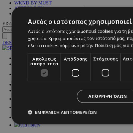
WKND BY MUST
ASTROLOGY
ΓΕΝΙΚΕΣ ΠΛΗΡΟΦΟΡΙΕΣ
Αυτός ο ιστότοπος χρησιμοποιεί 
ΕΙΣΟΔΟΣ
Αυτός ο ιστότοπος χρησιμοποιεί cookies για τη β
χρηστών. Χρησιμοποιώντας τον ιστότοπό μας, πα
DESKTOP
όλα τα cookies σύμφωνα με την Πολιτική μας για τ
Απολύτως
Απόδοσης
Στόχευσης
Λει
NETWORK:
απαραίτητα
ΑΠΌΡΡΙΨΗ ΌΛΩΝ
ΕΜΦΆΝΙΣΗ ΛΕΠΤΟΜΕΡΕΙΏΝ