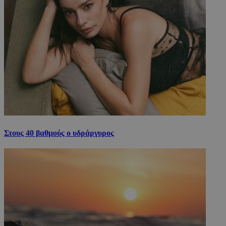
Στους 40 βαθμούς ο υδράργυρος