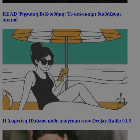
READ Ψηφιακή Βιβλιοθήκη: Το καλοκαίρι διαβάζουμε
παντού
Η Χαριτίνη Ηλιάδου κάθε απόγευμα στον Deejay Radio 93.5