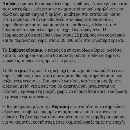
Απόψε
, ο καιρός θα παραμείνει κυρίως αίθριος. Αργότερα και κατά
τις αυγινές ώρες ενδέχεται να σχηματιστεί τοπική χαμηλή νέφωση
αλλά και αραιή ομίχλη ή ομίχλη, ιδιαίτερα στα ανατολικά και τα
νότια παράλια. Οι άνεμοι θα πνέουν κυρίως νοτιοδυτικοί ως
βορειοδυτικοί και τοπικά μεταβλητοί, ασθενείς, 3 Μποφόρ. Η
θάλασσα θα παραμείνει ήρεμη μέχρι λίγο ταραγμένη. Η
θερμοκρασία θα κατέλθει γύρω στους 22 βαθμούς στο εσωτερικό
και τα παράλια και γύρω στους 20 βαθμούς στα ψηλότερα ορεινά.
Το
Σαββατοκύριακο
, ο καιρός θα είναι κυρίως αίθριος, ωστόσο
κατά το μεσημέρι και μετά θα παρατηρούνται τοπικά αυξημένες
νεφώσεις, κυρίως στις ορεινές περιοχές.
Τη
Δευτέρα
, στις πλείστες περιοχές του νησιού ο καιρός θα είναι
κυρίως αίθριος, όμως κατά διαστήματα θα παρατηρούνται τοπικά
αυξημένες νεφώσεις. Στα ορεινά ωστόσο, κατά τις μεσημβρινές
ώρες και μετά, νεφώσεις που θα αναπτυχθούν αναμένεται να
δώσουν μεμονωμένη βροχή, χωρίς να αποκλείεται και η εκδήλωση
μεμονωμένης καταιγίδας.
Η θερμοκρασία μέχρι την
Κυριακή
δεν αναμένεται να σημειώσει
αξιόλογη μεταβολή, παραμένοντας πιο πάνω από τα κανονικά
επίπεδα. Τη Δευτέρα ωστόσο αναμένεται πτώση της θερμοκρασίας,
για να κυμανθεί κοντά στις μέσες κλιματολογικές τιμές της εποχής.