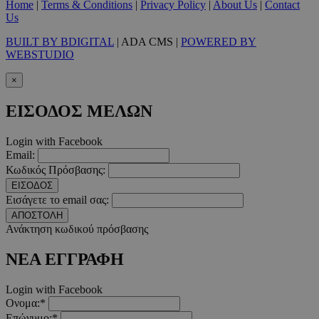
Home
|
Terms & Conditions
|
Privacy Policy
|
About Us
|
Contact
Απολύτως απαραίτητα
Απόδοσης
Στόχευσης
Λ
Us
Τα απολύτως απαραίτητα cookies επιτρέπουν βασικές λειτουργ
BUILT BY BDIGITAL
| ADA CMS |
POWERED BY
χρήστη και τη διαχείριση λογαριασμού. Ο ιστότοπος δεν μπορε
WEBSTUDIO
απολύτως απαραίτητα cookies.
Προμηθευτής
/
×
Ονοματεπώνυμο
Λήξ
Πεδίο
ΕΙΣΟΔΟΣ ΜΕΛΩΝ
PinToTopCookie
www.must.com.cy
12 ώ
Login with Facebook
Email:
Κωδικός Πρόσβασης:
ΕΙΣΟΔΟΣ
Εισάγετε το email σας:
__cf_bm
29 λεπτ
Cloudflare Inc.
δευτερό
.twitter.com
ΑΠΟΣΤΟΛΗ
Ανάκτηση κωδικού πρόσβασης
Google Privacy Polic
ΝΕΑ ΕΓΓΡΑΦΗ
Login with Facebook
__cf_bm
29 λεπτ
Cloudflare Inc.
δευτερό
.pexels.com
Ονομα:*
Επώνυμο:*