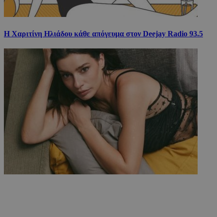
Η Χαριτίνη Ηλιάδου κάθε απόγευμα στον Deejay Radio 93.5