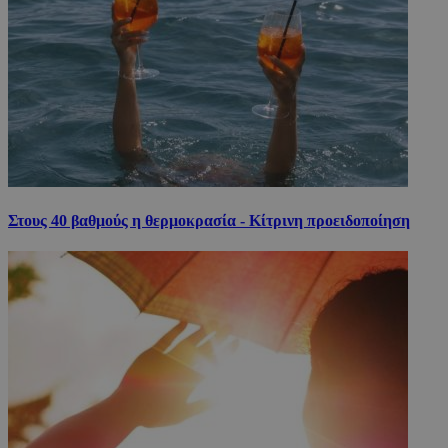
Στους 40 βαθμούς η θερμοκρασία - Κίτρινη προειδοποίηση