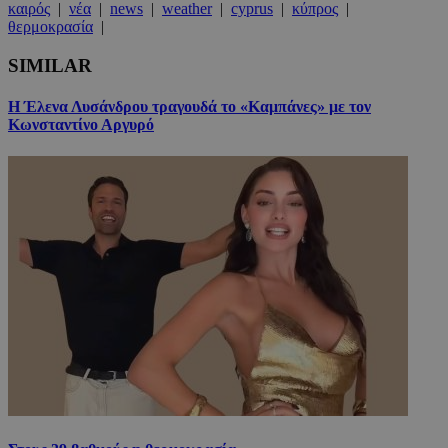
καιρός
|
νέα
|
news
|
weather
|
cyprus
|
κύπρος
|
θερμοκρασία
|
SIMILAR
Η Έλενα Λυσάνδρου τραγουδά το «Καμπάνες» με τον
Κωνσταντίνο Αργυρό