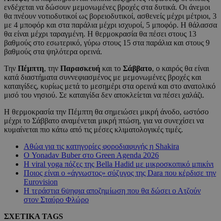
ενδέχεται να δώσουν μεμονωμένες βροχές στα δυτικά. Οι άνεμοι
θα πνέουν νοτιοδυτικοί ως βορειοδυτικοί, ασθενείς μέχρι μέτριοι, 3
με 4 μποφόρ και στα παράλια μέχρι ισχυροί, 5 μποφόρ. Η θάλασσα
θα είναι μέχρι ταραγμένη. Η θερμοκρασία θα πέσει στους 13
βαθμούς στο εσωτερικό, γύρω στους 15 στα παράλια και στους 9
βαθμούς στα ψηλότερα ορεινά.
Την
Πέμπτη
, την
Παρασκευή
και το
Σάββατο
, ο καιρός θα είναι
κατά διαστήματα συννεφιασμένος με μεμονωμένες βροχές και
καταιγίδες, κυρίως μετά το μεσημέρι στα ορεινά και στο ανατολικό
μισό του νησιού. Σε καταιγίδα δεν αποκλείεται να πέσει χαλάζι.
Η θερμοκρασία την Πέμπτη θα σημειώσει μικρή άνοδο, ωστόσο
μέχρι το Σάββατο αναμένεται μικρή πτώση, για να συνεχίσει να
κυμαίνεται πιο κάτω από τις μέσες κλιματολογικές τιμές.
Αθώα για τις κατηγορίες φοροδιαφυγής η Shakira
Ο Yonadav Buber στο Green Agenda 2026
Η viral yoga πόζες της Bella Hadid με μικροσκοπικό μπικίνι
Ποιος είναι ο «άγνωστος» σύζυγος της Dara που κέρδισε την
Eurovision
Η τεράστια 6ψηφια αποζημίωση που θα δώσει ο Ατζούν
στον Σταύρο Φλώρο
ΣΧΕΤΙΚΑ TAGS