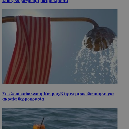
Στους 39 βαθμούς η θερμοκρασία
Σε κλοιό καύσωνα η Κύπρος-Κίτρινη προειδοποίηση για
ακραία θερμοκρασία