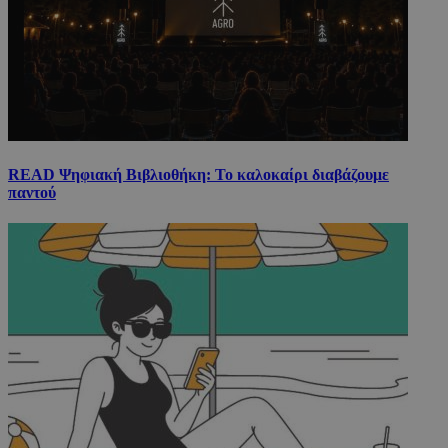
READ Ψηφιακή Βιβλιοθήκη: Το καλοκαίρι διαβάζουμε
παντού