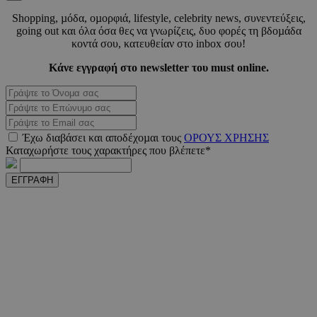
Shopping, µόδα, οµορφιά, lifestyle, celebrity news, συνεντεύξεις,
going out και όλα όσα θες να γνωρίζεις, δυο φορές τη βδοµάδα
κοντά σου, κατευθείαν στο inbox σου!
Κάνε εγγραφή στο newsletter του must online.
_scc_session
.entelia-
19 λεπτ
adserver.com
δευτερό
PHPSESSID
συνεδ
PHP.net
Έχω διαβάσει και αποδέχοµαι τους
ΟΡΟΥΣ ΧΡΗΣΗΣ
www.must.com.cy
Καταχωρήστε τους χαρακτήρες που βλέπετε*
ΕΓΓΡΑΦΗ
PHPSESSID
συνεδ
PHP.net
m.must.com.cy