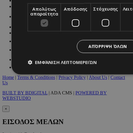
NETWORK:
Απολύτως
Απόδοσης
Στόχευσης
Λει
απαραίτητα
ΑΠΌΡΡΙΨΗ ΌΛΩΝ
ΕΜΦΆΝΙΣΗ ΛΕΠΤΟΜΕΡΕΙΏΝ
Home
|
Terms & Conditions
|
Privacy Policy
|
About Us
|
Contact
Us
Απολύτως απαραίτητα
Απόδοσης
Στόχευσης
Λ
BUILT BY BDIGITAL
| ADA CMS |
POWERED BY
Τα απολύτως απαραίτητα cookies επιτρέπουν βασικές λειτουργ
WEBSTUDIO
χρήστη και τη διαχείριση λογαριασμού. Ο ιστότοπος δεν μπορε
απολύτως απαραίτητα cookies.
×
Προμηθευτής
/
Ονοματεπώνυμο
Λήξ
ΕΙΣΟΔΟΣ ΜΕΛΩΝ
Πεδίο
PinToTopCookie
www.must.com.cy
12 ώ