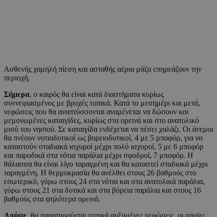
Ασθενής χαμηλή πίεση και ασταθής αέρια μάζα επηρεάζουν την
περιοχή.
Σήμερα
, ο καιρός θα είναι κατά διαστήματα κυρίως
συννεφιασμένος με βροχές τοπικά. Κατά το μεσημέρι και μετά,
νεφώσεις που θα αναπτύσσονται αναμένεται να δώσουν και
μεμονωμένες καταιγίδες, κυρίως στα ορεινά και στο ανατολικό
μισό του νησιού. Σε καταιγίδα ενδέχεται να πέσει χαλάζι. Οι άνεμοι
θα πνέουν νοτιοδυτικοί ως βορειοδυτικοί, 4 με 5 μποφόρ, για να
καταστούν σταδιακά ισχυροί μέχρι πολύ ισχυροί, 5 με 6 μποφόρ
και παροδικά στα νότια παράλια μέχρι σφοδροί, 7 μποφόρ. Η
θάλασσα θα είναι λίγο ταραγμένη και θα καταστεί σταδιακά μέχρι
ταραγμένη. Η θερμοκρασία θα ανέλθει στους 26 βαθμούς στο
εσωτερικό, γύρω στους 24 στα νότια και στα ανατολικά παράλια,
γύρω στους 21 στα δυτικά και στα βόρεια παράλια και στους 16
βαθμούς στα ψηλότερα ορεινά.
Απόψε
, θα παρατηρούνται τοπικά αυξημένες νεφώσεις, οι οποίες