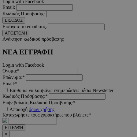
Login with Facebook
Email:
Κωδικός Πρόσβασης:
ΕΙΣΟΔΟΣ
Εισάγετε το email σας:
ΑΠΟΣΤΟΛΗ
__cf_bm
29 λεπτ
Cloudflare Inc.
Ανάκτηση κωδικού πρόσβασης
δευτερό
.twitter.com
ΝΕΑ ΕΓΓΡΑΦΗ
Google Privacy Polic
Login with Facebook
Ονομα:*
__cf_bm
29 λεπτ
Cloudflare Inc.
Επώνυμο:*
δευτερό
.pexels.com
Email:*
Επιθυμώ να λαμβάνω ενημερώσεις μέσω Newsletter
Κωδικός Πρόσβασης:*
Επιβεβαίωση Κωδικού Πρόσβασης:*
Αποδοχή
όρων χρήσης
LangCookie
www.must.com.cy
1 εβδομ
Καταχωρήστε τους χαρακτήρες που βλέπετε*
μέρ
ΕΓΓΡΑΦΗ
CookieScriptConsent
4 εβδο
CookieScript
×
2 μέ
www.must.com.cy