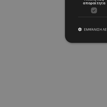
απαραίτητα
ΕΜΦΆΝΙΣΗ Λ
Απολύτω
Τα απολύτως απαραίτ
διαχείριση λογαρια
Ονοματεπώνυμο
PinToTopCookie
__cf_bm