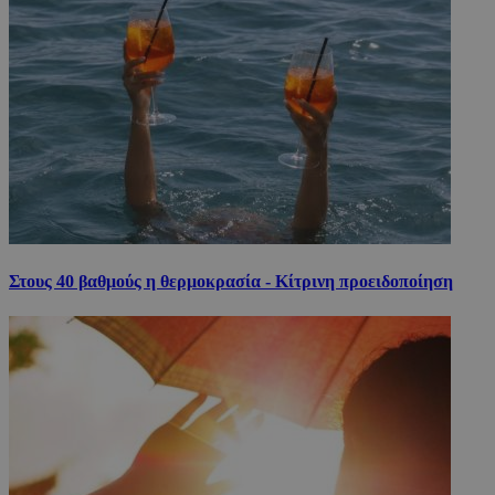
Στους 40 βαθμούς η θερμοκρασία - Κίτρινη προειδοποίηση