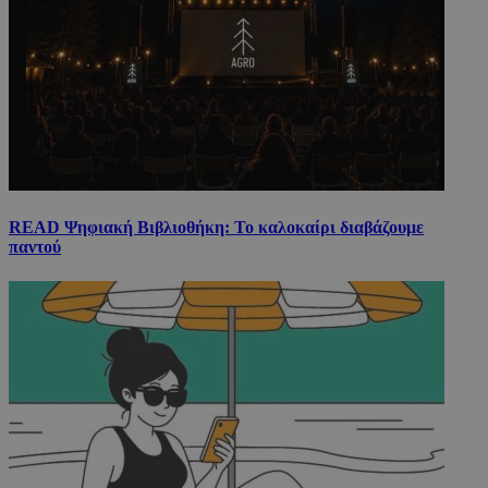
READ Ψηφιακή Βιβλιοθήκη: Το καλοκαίρι διαβάζουμε
παντού