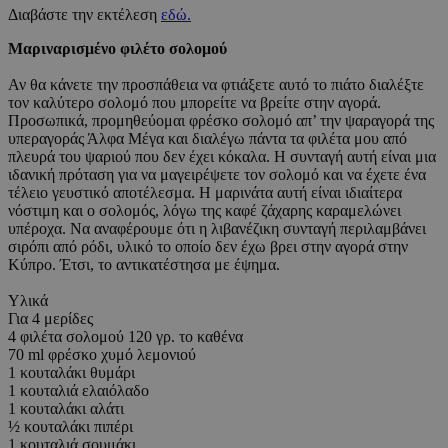
Διαβάστε την εκτέλεση
εδώ.
Μαριναρισμένο φιλέτο σολομού
Αν θα κάνετε την προσπάθεια να φτιάξετε αυτό το πιάτο διαλέξτε
τον καλύτερο σολομό που μπορείτε να βρείτε στην αγορά.
Προσωπικά, προμηθεύομαι φρέσκο σολομό απ’ την ψαραγορά της
υπεραγοράς Άλφα Μέγα και διαλέγω πάντα τα φιλέτα μου από
πλευρά του ψαριού που δεν έχει κόκαλα. Η συνταγή αυτή είναι μια
ιδανική πρόταση για να μαγειρέψετε τον σολομό και να έχετε ένα
τέλειο γευστικό αποτέλεσμα. Η μαρινάτα αυτή είναι ιδιαίτερα
νόστιμη και ο σολομός, λόγω της καφέ ζάχαρης καραμελώνει
υπέροχα. Να αναφέρουμε ότι η λιβανέζικη συνταγή περιλαμβάνει
σιρόπι από ρόδι, υλικό το οποίο δεν έχω βρει στην αγορά στην
Κύπρο. Έτσι, το αντικατέστησα με έψημα.
Υλικά
Για 4 μερίδες
4 φιλέτα σολομού 120 γρ. το καθένα
70 ml φρέσκο χυμό λεμονιού
1 κουταλάκι θυμάρι
1 κουταλιά ελαιόλαδο
1 κουταλάκι αλάτι
½ κουταλάκι πιπέρι
1 κουταλιά σουμάκι