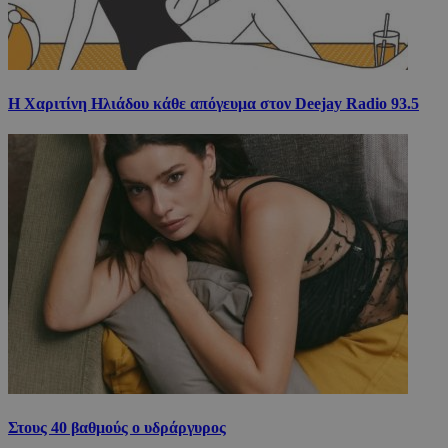
Η Χαριτίνη Ηλιάδου κάθε απόγευμα στον Deejay Radio 93.5
Στους 40 βαθμούς ο υδράργυρος