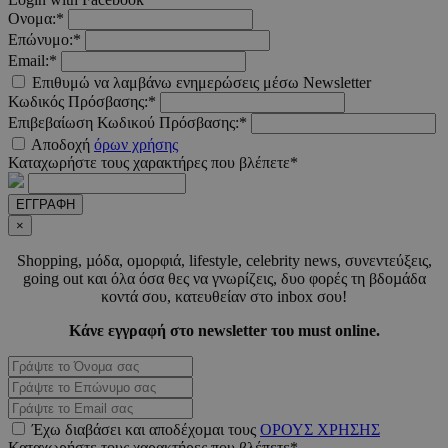
_scc_session
.entelia-
19 λεπτ
Ονομα:*
adserver.com
δευτερό
Επώνυμο:*
Email:*
Επιθυμώ να λαμβάνω ενημερώσεις μέσω Newsletter
PHPSESSID
συνεδ
PHP.net
Κωδικός Πρόσβασης:*
www.must.com.cy
Επιβεβαίωση Κωδικού Πρόσβασης:*
Αποδοχή
όρων χρήσης
Καταχωρήστε τους χαρακτήρες που βλέπετε*
ΕΓΓΡΑΦΗ
×
Shopping, µόδα, οµορφιά, lifestyle, celebrity news, συνεντεύξεις,
going out και όλα όσα θες να γνωρίζεις, δυο φορές τη βδοµάδα
κοντά σου, κατευθείαν στο inbox σου!
PHPSESSID
συνεδ
PHP.net
Κάνε εγγραφή στο newsletter του must online.
m.must.com.cy
Έχω διαβάσει και αποδέχοµαι τους
ΟΡΟΥΣ ΧΡΗΣΗΣ
Καταχωρήστε τους χαρακτήρες που βλέπετε*