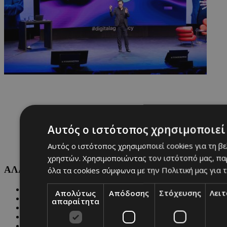
Αυτός ο ιστότοπος χρησιμοποιεί 
Αυτός ο ιστότοπος χρησιμοποιεί cookies για τη β
χρηστών. Χρησιμοποιώντας τον ιστότοπό μας, πα
ΑΛΛΕΣ ΚΑΤΗΓΟΡΙΕΣ
όλα τα cookies σύμφωνα με την Πολιτική μας για τ
FASHION
Απολύτως
Απόδοσης
Στόχευσης
Λει
PEOPLE
απαραίτητα
BEAUTY
COVER STORY
CULTURE