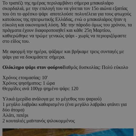
Το τραπέζι της ημέρας περιλαμβάνει σήμερα μπακαλιάρο
σκορδαλιά, με την επιλογή του να γίνεται τον 15ο αιώνα εξαιτίας
του ότι το φρέσκο ψάρι αποτελούσε πολυτέλεια για τους φτωχούς
κατοίκους της ηπειρωτικής Ελλάδας, ενώ ο μπακαλιάρος ήταν η
εύκολη και οικονομική λύση. Με την πάροδο όμως του χρόνου, τα
πράγματα έχουν διαφοροποιηθεί και κάθε 25η Μαρτίου,
καθιερώθηκε να τρώμε γενικώς ψάρι - χωρίς να περιοριζόμαστε
στο είδος του.
Με αφορμή την ημέρα, ψάξαμε και βρήκαμε τρεις συνταγές με
ψάρι για να δοκιμάσετε σήμερα.
Ολόκληρο ψάρι στον φούρνο
Βαθμός δυσκολίας: Πολύ εύκολο
Χρόνος ετοιμασίας: 10'
Χρόνος ψησήματος: 1 ώρα
Θερμίδες ανά 100γρ ψημένο ψάρι: 120
Υλικά (μερίδα ανάλογα με το μέγεθος του ψαριού)
1 μεγάλο λαβράκι καθαρισμένο (ένα μεγάλο λαβράκι φτάνει για
δύο άτομα)
Αλάτι, πιπέρι
2 κουταλιές μαϊντανός ψιλοκομμένος