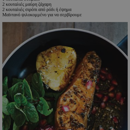
2 κουταλιές μαύρη ζάχαρη
2 κουταλιές σιρόπι από ρόδι ή έψημα
Μαϊντανό ψιλοκομμένο για να σερβίρουμε