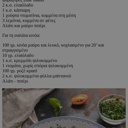
2 κ.σ. ελαιόλαδο
1 κ.σ. κάππαρη
1 χούφτα ντοματίνια, κομμένα στη μέση
3 λεμόνια, κομμένα σε φέτες
Αλάτι και μαύρο πιπέρι
Για τη σαλάτα κινόα:
100 γρ. κινόα μαύρο και λευκό, κοχλασμένο για 20’ και
στραγγισμένο
10 γρ. ελαιόλαδο
1 κ.σ. κρεμμύδι ψιλοκομμένο
1 ντομάτα, χωρίς σπόρια ψιλοκομμένη
100 γρ. ροζέ κρασί
2 κ.σ. ψιλοκομμένα φύλλα μαϊντανού
Αλάτι - πιπέρι