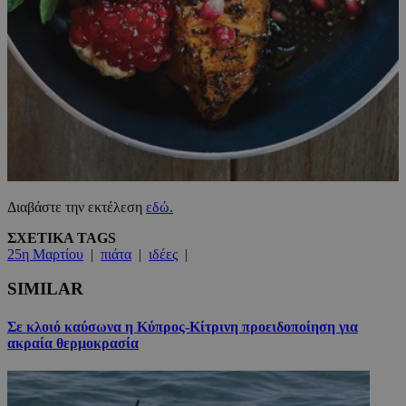
Διαβάστε την εκτέλεση
εδώ.
ΣΧΕΤΙΚΑ TAGS
25η Μαρτίου
|
πιάτα
|
ιδέες
|
SIMILAR
Σε κλοιό καύσωνα η Κύπρος-Κίτρινη προειδοποίηση για
ακραία θερμοκρασία