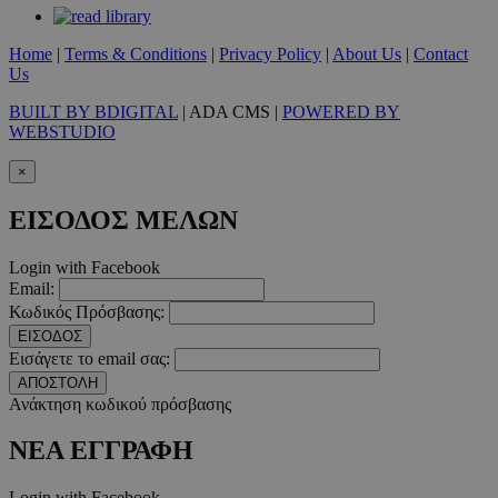
__cf_bm
29 λεπτ
Cloudflare Inc.
δευτερό
.twitter.com
Home
|
Terms & Conditions
|
Privacy Policy
|
About Us
|
Contact
Us
Google Privacy Polic
BUILT BY BDIGITAL
| ADA CMS |
POWERED BY
WEBSTUDIO
__cf_bm
29 λεπτ
Cloudflare Inc.
×
δευτερό
.pexels.com
ΕΙΣΟΔΟΣ ΜΕΛΩΝ
Login with Facebook
Email:
LangCookie
www.must.com.cy
1 εβδομ
Κωδικός Πρόσβασης:
μέρ
ΕΙΣΟΔΟΣ
Εισάγετε το email σας:
CookieScriptConsent
4 εβδο
CookieScript
2 μέ
www.must.com.cy
ΑΠΟΣΤΟΛΗ
Ανάκτηση κωδικού πρόσβασης
ΝΕΑ ΕΓΓΡΑΦΗ
Login with Facebook