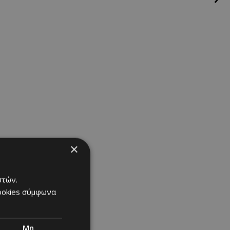
UARE GARDEN.
ητα
×
στών.
cookies σύμφωνα
Μη