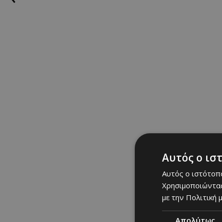
DONALD TRUMP HAS 
pic.twitter.com/rFrW
— CALL TO ACTIVISM 
ΣΧΕΤΙΚΑ TAGS
Donald Trump
|
news
|
CELEBS: Τελε
Αυτός ο ισ
Αυτός ο ιστότοπο
Χρησιμοποιώντας
με την Πολιτική μ
Απολύτως