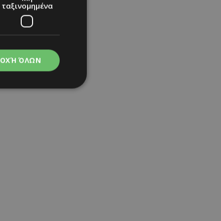
ταξινομημένα
ΟΧΉ ΌΛΩΝ
ritney Spears που
νομημένα
στη και τη
τητα cookies.
apping δηλαδή να
ημέρα στον χρήστη
ιες όπως είναι το
up και push down
ι για τη διάκριση
Αυτό είναι