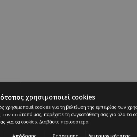
FALLEN ASLEEP AT THE NBA FINALS IN MADISON SQ
6c4cME
(@CalltoActivism)
June 9, 2026
lifestyle
|
video
|
viral
|
must know
|
must see
|
επικαιρότ
υταία Ενημέρωση
τότοπος χρησιμοποιεί cookies
ς χρησιμοποιεί cookies για τη βελτίωση της εμπειρίας των χρη
 τον ιστότοπό μας, παρέχετε τη συγκατάθεσή σας για όλα τα 
ας για τα cookies.
Διαβάστε περισσότερα
Απόδοσης
Στόχευσης
Λειτουργικότητας