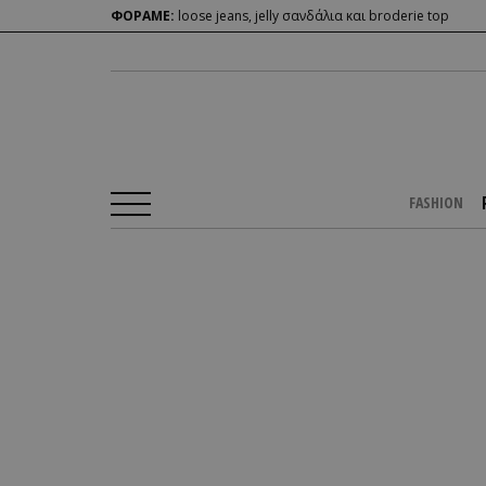
ΦΟΡΑΜΕ:
loose jeans, jelly σανδάλια και broderie top
FASHION
Αρχική Σελίδα
/
PEOPLE