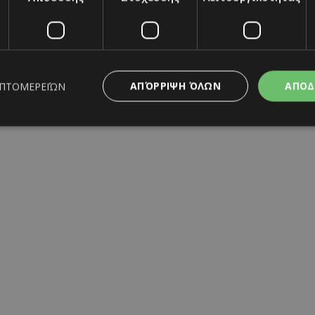
ΑΠΌΡΡΙΨΗ ΌΛΩΝ
ΑΠΟΔ
ΕΠΤΟΜΕΡΕΙΏΝ
ιος αποφασίζει ποιο
Το αποκαλυπτικό outfit της B
»
προκάλεσε αντιδράσεις
ς απαραίτητα
Απόδοσης
Στόχευσης
Λειτουργικότητας
Μη ταξι
Μαρία Σάββα
05/08/2026
|
CELEBS
ητα cookies επιτρέπουν βασικές λειτουργίες του ιστότοπου, όπως τη σύνδεση χρή
σμού. Ο ιστότοπος δεν μπορεί να χρησιμοποιηθεί σωστά χωρίς τα απολύτως απαραί
Προμηθευτής
/
Λήξη
Περιγραφή
Πεδίο
www.must.com.cy
12 ώρες
Χρησιμοποιείται για σκοπούς C
εμφανίζει μόνο μια φορά την 
διάφορες διαφημιστικές ενέργε
take over banner και τα push 
banners.
29 λεπτά 59
Αυτό το cookie χρησιμοποιείτα
Cloudflare Inc.
δευτερόλεπτα
μεταξύ ανθρώπων και ρομπότ. 