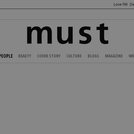
Love FM
De
PEOPLE
BEAUTY
COVER STORY
CULTURE
BLOGS
MAGAZINE
WK
/
CELEBS