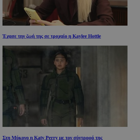
Έχασε την ζωή της σε τροχαίο η Kaylee Hottle
Στη Μύκονο η Katy Perry με τον σύντροφό της