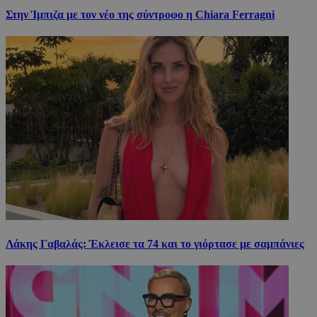
Στην Ίμπιζα με τον νέο της σύντροφο η Chiara Ferragni
Λάκης Γαβαλάς: Έκλεισε τα 74 και το γιόρτασε με σαμπάνιες