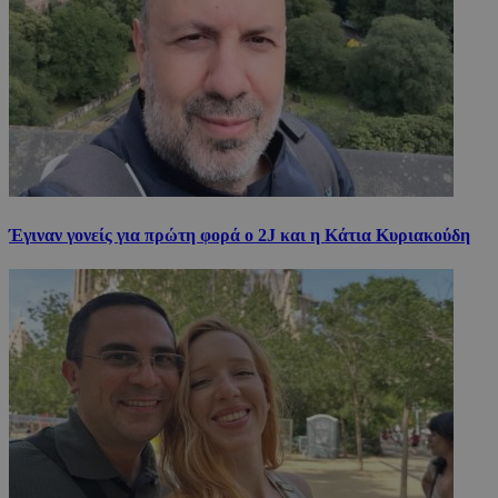
Έγιναν γονείς για πρώτη φορά ο 2J και η Κάτια Κυριακούδη