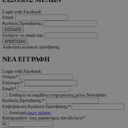
__cf_bm
29 λεπτ
Cloudflare Inc.
Login with Facebook
δευτερό
.pexels.com
Email:
Κωδικός Πρόσβασης:
ΕΙΣΟΔΟΣ
Εισάγετε το email σας:
ΑΠΟΣΤΟΛΗ
LangCookie
www.must.com.cy
1 εβδομ
Ανάκτηση κωδικού πρόσβασης
μέρ
ΝΕΑ ΕΓΓΡΑΦΗ
CookieScriptConsent
4 εβδο
CookieScript
2 μέ
www.must.com.cy
Login with Facebook
Ονομα:*
Επώνυμο:*
Email:*
Επιθυμώ να λαμβάνω ενημερώσεις μέσω Newsletter
_scc_session
.entelia-
19 λεπτ
Κωδικός Πρόσβασης:*
adserver.com
δευτερό
Επιβεβαίωση Κωδικού Πρόσβασης:*
Αποδοχή
όρων χρήσης
Καταχωρήστε τους χαρακτήρες που βλέπετε*
PHPSESSID
συνεδ
PHP.net
www.must.com.cy