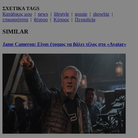
ΣΧΕΤΙΚΑ TAGS
Κατάδικος μου
|
news
|
lifestyle
|
gossip
|
showbiz
|
επικαιρότητα
|
θέατρο
|
Κύπρος
|
Περιοδεία
SIMILAR
Jame Cameron: Είναι έτοιμος να βάλει τέλος στο «Avatar»