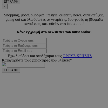
ΕΓΓΡΑΦΗ
×
Shopping, µόδα, οµορφιά, lifestyle, celebrity news, συνεντεύξεις,
going out και όλα όσα θες να γνωρίζεις, δυο φορές τη βδοµάδα
κοντά σου, κατευθείαν στο inbox σου!
Κάνε εγγραφή στο newsletter του must online.
PHPSESSID
συνεδ
PHP.net
m.must.com.cy
Έχω διαβάσει και αποδέχοµαι τους
ΟΡΟΥΣ ΧΡΗΣΗΣ
Καταχωρήστε τους χαρακτήρες που βλέπετε*
ΕΓΓΡΑΦΗ
VISITOR_PRIVACY_METADATA
5 μήνε
YouTube
εβδομ
.youtube.com