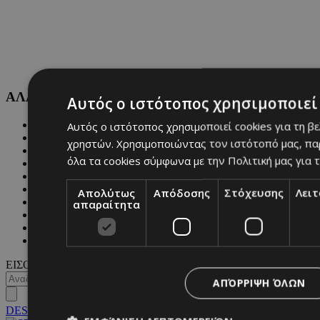
ΑΛΛΕΣ ΚΑΤΗΓΟΡΙΕΣ
Αυτός ο ιστότοπος χρησιμοποιεί 
FASHION
Αυτός ο ιστότοπος χρησιμοποιεί cookies για τη β
PEOPLE
χρηστών. Χρησιμοποιώντας τον ιστότοπό μας, πα
BEAUTY
όλα τα cookies σύμφωνα με την Πολιτική μας για τ
COVER STORY
CULTURE
BLOGS
Απολύτως
Απόδοσης
Στόχευσης
Λει
MAGAZINE
απαραίτητα
WKND BY MUST
ASTROLOGY
ΓΕΝΙΚΕΣ ΠΛΗΡΟΦΟΡΙΕΣ
ΕΙΣΟΔΟΣ
ΑΠΌΡΡΙΨΗ ΌΛΩΝ
DESKTOP