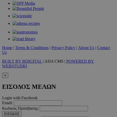
PinToTopCookie
www.must.com.cy
12 ώ
__cf_bm
29 λεπτ
Cloudflare Inc.
δευτερό
.twitter.com
Home
|
Terms & Conditions
|
Privacy Policy
|
About Us
|
Contact
Google Privacy Polic
Us
BUILT BY BDIGITAL
| ADA CMS |
POWERED BY
WEBSTUDIO
__cf_bm
29 λεπτ
Cloudflare Inc.
δευτερό
.pexels.com
×
ΕΙΣΟΔΟΣ ΜΕΛΩΝ
Login with Facebook
LangCookie
www.must.com.cy
1 εβδομ
Email:
μέρ
Κωδικός Πρόσβασης:
ΕΙΣΟΔΟΣ
CookieScriptConsent
4 εβδο
CookieScript