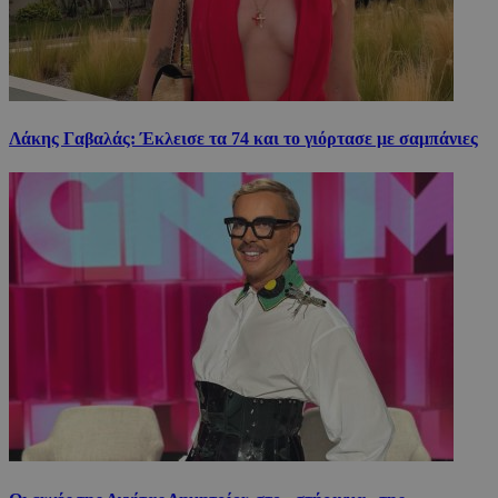
Λάκης Γαβαλάς: Έκλεισε τα 74 και το γιόρτασε με σαμπάνιες