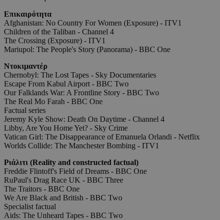
Επικαιρότητα
Afghanistan: No Country For Women (Exposure) - ITV1
Children of the Taliban - Channel 4
The Crossing (Exposure) - ITV1
Mariupol: The People's Story (Panorama) - BBC One
Ντοκιμαντέρ
Chernobyl: The Lost Tapes - Sky Documentaries
Escape From Kabul Airport - BBC Two
Our Falklands War: A Frontline Story - BBC Two
The Real Mo Farah - BBC One
Factual series
Jeremy Kyle Show: Death On Daytime - Channel 4
Libby, Are You Home Yet? - Sky Crime
Vatican Girl: The Disappearance of Emanuela Orlandi - Netflix
Worlds Collide: The Manchester Bombing - ITV1
Ριάλιτι (Reality and constructed factual)
Freddie Flintoff's Field of Dreams - BBC One
RuPaul's Drag Race UK - BBC Three
The Traitors - BBC One
We Are Black and British - BBC Two
Specialist factual
Aids: The Unheard Tapes - BBC Two