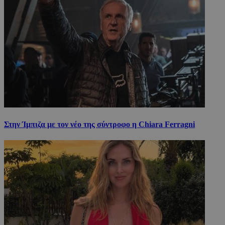
Στην Ίμπιζα με τον νέο της σύντροφο η Chiara Ferragni