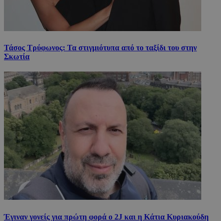
Τάσος Τρύφωνος: Τα στιγμιότυπα από το ταξίδι του στην
Σκωτία
Έγιναν γονείς για πρώτη φορά ο 2J και η Κάτια Κυριακούδη