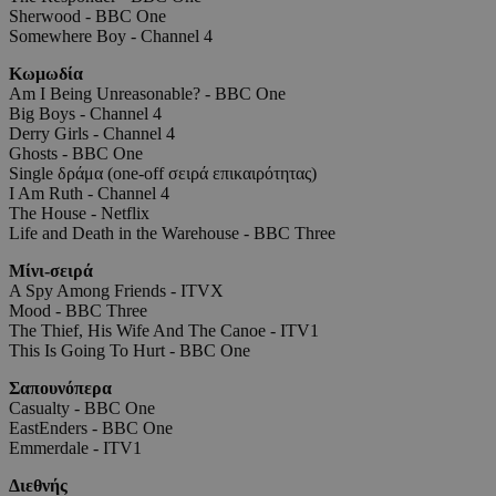
Sherwood - BBC One
Somewhere Boy - Channel 4
Κωμωδία
Am I Being Unreasonable? - BBC One
Big Boys - Channel 4
Derry Girls - Channel 4
Ghosts - BBC One
Single δράμα (one-off σειρά επικαιρότητας)
I Am Ruth - Channel 4
The House - Netflix
Life and Death in the Warehouse - BBC Three
Μίνι-σειρά
A Spy Among Friends - ITVX
Mood - BBC Three
The Thief, His Wife And The Canoe - ITV1
This Is Going To Hurt - BBC One
Σαπουνόπερα
Casualty - BBC One
EastEnders - BBC One
Emmerdale - ITV1
Διεθνής