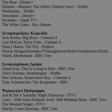
The Bear - Disney+
Dahmer - Monster: The Jeffrey Dahmer Story - Netflix
Wednesday - Netflix
Oussekine - Disney+
Pachinko - Apple TV+
The White Lotus - Sky Atlantic
Σεναριογράφος: Κωμωδία
Jack Rooke, Big Boys - Channel 4
Lisa McGee, Derry Girls - Channel 4
Nancy Harris, The Dry - Britbox
Sharon Horgan/Barunka O'Shaughnessy/Helen Serafinowicz/Holly
Walsh, Motherland - BBC One
Σεναριογράφος: Δράμα
Adam Kay, This Is Going to Hurt - BBC One
Alice Oseman, Heartstopper - Netflix
Pete Jackson, Somewhere Boy - Channel 4
Tony Schumacher, The Responder - BBC
Ψυχαγωγικό Πρόγραμμα
Ant & Dec's Saturday Night Takeaway - ITV1
Later... With Jools Holland: Jools' 30th Birthday Bash - BBC Two
The Masked Singer - ITV1
Strictly Come Dancing - BBC One