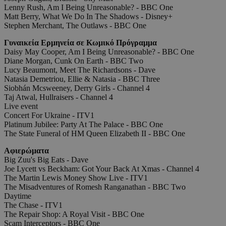
Lenny Rush, Am I Being Unreasonable? - BBC One
Matt Berry, What We Do In The Shadows - Disney+
Stephen Merchant, The Outlaws - BBC One
Γυναικεία Ερμηνεία σε Κωμικό Πρόγραμμα
Daisy May Cooper, Am I Being Unreasonable? - BBC One
Diane Morgan, Cunk On Earth - BBC Two
Lucy Beaumont, Meet The Richardsons - Dave
Natasia Demetriou, Ellie & Natasia - BBC Three
Siobhán Mcsweeney, Derry Girls - Channel 4
Taj Atwal, Hullraisers - Channel 4
Live event
Concert For Ukraine - ITV1
Platinum Jubilee: Party At The Palace - BBC One
The State Funeral of HM Queen Elizabeth II - BBC One
Αφιερώματα
Big Zuu's Big Eats - Dave
Joe Lycett vs Beckham: Got Your Back At Xmas - Channel 4
The Martin Lewis Money Show Live - ITV1
The Misadventures of Romesh Ranganathan - BBC Two
Daytime
The Chase - ITV1
The Repair Shop: A Royal Visit - BBC One
Scam Interceptors - BBC One