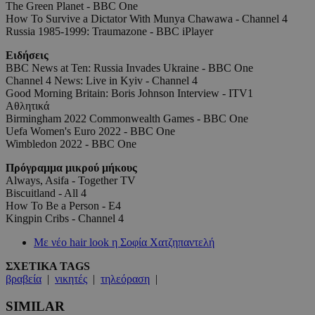
The Green Planet - BBC One
How To Survive a Dictator With Munya Chawawa - Channel 4
Russia 1985-1999: Traumazone - BBC iPlayer
Ειδήσεις
BBC News at Ten: Russia Invades Ukraine - BBC One
Channel 4 News: Live in Kyiv - Channel 4
Good Morning Britain: Boris Johnson Interview - ITV1
Αθλητικά
Birmingham 2022 Commonwealth Games - BBC One
Uefa Women's Euro 2022 - BBC One
Wimbledon 2022 - BBC One
Πρόγραμμα μικρού μήκους
Always, Asifa - Together TV
Biscuitland - All 4
How To Be a Person - E4
Kingpin Cribs - Channel 4
Με νέο hair look η Σοφία Χατζηπαντελή
ΣΧΕΤΙΚΑ TAGS
βραβεία
|
νικητές
|
τηλεόραση
|
SIMILAR