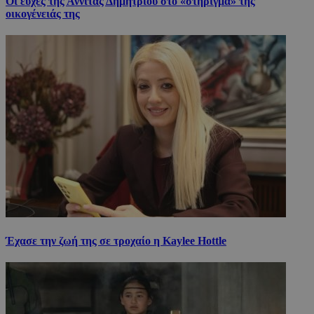
Οι ευχές της Αννίτας Δημητρίου στο «στήριγμα» της
οικογένειάς της
Έχασε την ζωή της σε τροχαίο η Kaylee Hottle