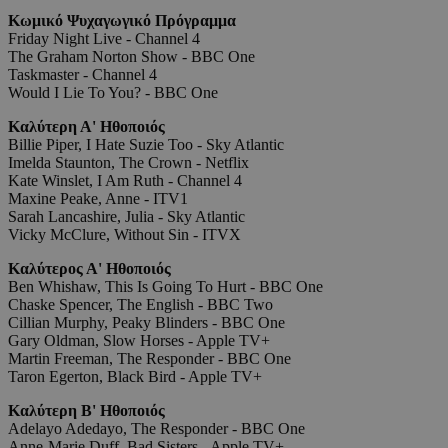
Κωμικό Ψυχαγωγικό Πρόγραμμα
Friday Night Live - Channel 4
The Graham Norton Show - BBC One
Taskmaster - Channel 4
Would I Lie To You? - BBC One
Καλύτερη Α' Ηθοποιός
Billie Piper, I Hate Suzie Too - Sky Atlantic
Imelda Staunton, The Crown - Netflix
Kate Winslet, I Am Ruth - Channel 4
Maxine Peake, Anne - ITV1
Sarah Lancashire, Julia - Sky Atlantic
Vicky McClure, Without Sin - ITVX
Καλύτερος Α' Ηθοποιός
Ben Whishaw, This Is Going To Hurt - BBC One
Chaske Spencer, The English - BBC Two
Cillian Murphy, Peaky Blinders - BBC One
Gary Oldman, Slow Horses - Apple TV+
Martin Freeman, The Responder - BBC One
Taron Egerton, Black Bird - Apple TV+
Καλύτερη Β' Ηθοποιός
Adelayo Adedayo, The Responder - BBC One
Anne-Marie Duff, Bad Sisters - Apple TV+