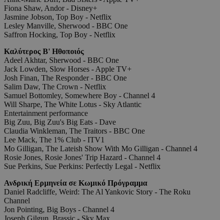
Fiona Shaw, Andor - Disney+
Jasmine Jobson, Top Boy - Netflix
Lesley Manville, Sherwood - BBC One
Saffron Hocking, Top Boy - Netflix
Καλύτερος Β' Ηθοποιός
Adeel Akhtar, Sherwood - BBC One
Jack Lowden, Slow Horses - Apple TV+
Josh Finan, The Responder - BBC One
Salim Daw, The Crown - Netflix
Samuel Bottomley, Somewhere Boy - Channel 4
Will Sharpe, The White Lotus - Sky Atlantic
Entertainment performance
Big Zuu, Big Zuu's Big Eats - Dave
Claudia Winkleman, The Traitors - BBC One
Lee Mack, The 1% Club - ITV1
Mo Gilligan, The Lateish Show With Mo Gilligan - Channel 4
Rosie Jones, Rosie Jones' Trip Hazard - Channel 4
Sue Perkins, Sue Perkins: Perfectly Legal - Netflix
Ανδρική Ερμηνεία σε Κωμικό Πρόγραμμα
Daniel Radcliffe, Weird: The Al Yankovic Story - The Roku
Channel
Jon Pointing, Big Boys - Channel 4
Joseph Gilgun, Brassic - Sky Max