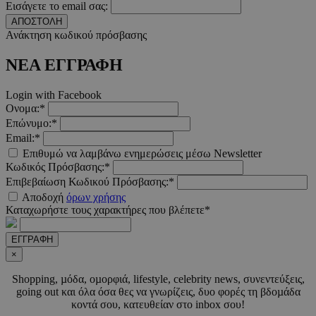
Εισάγετε το email σας:
2 μέ
www.must.com.cy
ΑΠΟΣΤΟΛΗ
Ανάκτηση κωδικού πρόσβασης
ΝΕΑ ΕΓΓΡΑΦΗ
_scc_session
.entelia-
19 λεπτ
Login with Facebook
adserver.com
δευτερό
Ονομα:*
Επώνυμο:*
Email:*
PHPSESSID
συνεδ
PHP.net
Επιθυμώ να λαμβάνω ενημερώσεις μέσω Newsletter
www.must.com.cy
Κωδικός Πρόσβασης:*
Επιβεβαίωση Κωδικού Πρόσβασης:*
Αποδοχή
όρων χρήσης
Καταχωρήστε τους χαρακτήρες που βλέπετε*
ΕΓΓΡΑΦΗ
×
Shopping, µόδα, οµορφιά, lifestyle, celebrity news, συνεντεύξεις,
going out και όλα όσα θες να γνωρίζεις, δυο φορές τη βδοµάδα
κοντά σου, κατευθείαν στο inbox σου!
PHPSESSID
συνεδ
PHP.net