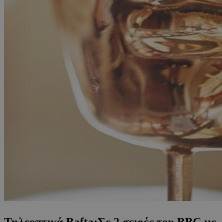
Τηλεοπτικά Bafta:Σε 2 σειρές του BBC με