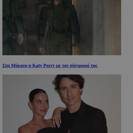
Στη Μύκονο η Katy Perry με τον σύντροφό της