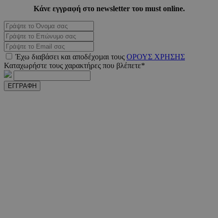
m.must.com.cy
Κάνε εγγραφή στο newsletter του must online.
Έχω διαβάσει και αποδέχοµαι τους
ΟΡΟΥΣ ΧΡΗΣΗΣ
Καταχωρήστε τους χαρακτήρες που βλέπετε*
ΕΓΓΡΑΦΗ
VISITOR_PRIVACY_METADATA
5 μήνε
YouTube
εβδομ
.youtube.com
takeOverCookie
www.must.com.cy
1 μέ