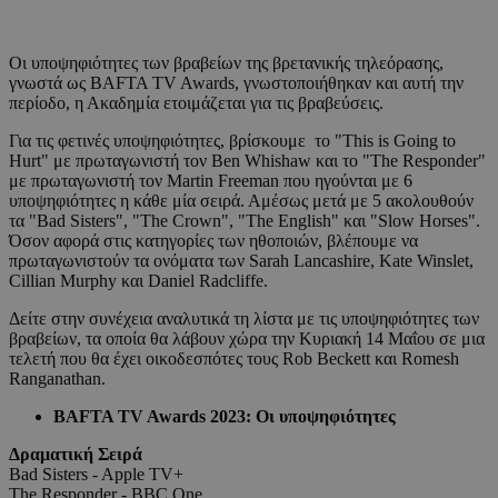
Οι υποψηφιότητες των βραβείων της βρετανικής τηλεόρασης,
γνωστά ως BAFTA TV Awards, γνωστοποιήθηκαν και αυτή την
περίοδο, η Ακαδημία ετοιμάζεται για τις βραβεύσεις.
Για τις φετινές υποψηφιότητες, βρίσκουμε το "This is Going to
Hurt" με πρωταγωνιστή τον Ben Whishaw και το "The Responder"
με πρωταγωνιστή τον Martin Freeman που ηγούνται με 6
υποψηφιότητες η κάθε μία σειρά. Αμέσως μετά με 5 ακολουθούν
τα "Bad Sisters", "The Crown", "The English" και "Slow Horses".
Όσον αφορά στις κατηγορίες των ηθοποιών, βλέπουμε να
πρωταγωνιστούν τα ονόματα των Sarah Lancashire, Kate Winslet,
Cillian Murphy και Daniel Radcliffe.
Δείτε στην συνέχεια αναλυτικά τη λίστα με τις υποψηφιότητες των
βραβείων, τα οποία θα λάβουν χώρα την Κυριακή 14 Μαΐου σε μια
τελετή που θα έχει οικοδεσπότες τους Rob Beckett και Romesh
Ranganathan.
BAFTA TV Awards 2023: Οι υποψηφιότητες
Δραματική Σειρά
Bad Sisters - Apple TV+
The Responder - BBC One