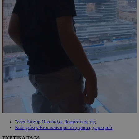
Άννα Βίσση: Ο κούκλος βαφτιστικός της
Καληφώνη: Έτσι απάντησε στις φήμες χωρισμού
ΣΧΕΤΙΚΑ TAGS