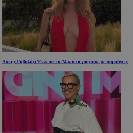
Λάκης Γαβαλάς: Έκλεισε τα 74 και το γιόρτασε με σαμπάνιες