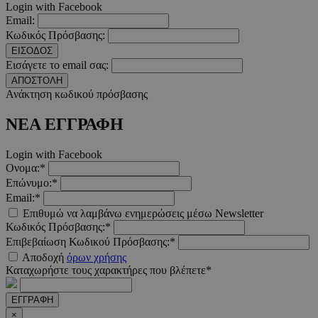
Login with Facebook
CookieScriptConsent
4 εβδο
CookieScript
2 μέ
www.must.com.cy
Email:
Κωδικός Πρόσβασης:
ΕΙΣΟΔΟΣ
Εισάγετε το email σας:
ΑΠΟΣΤΟΛΗ
Ανάκτηση κωδικού πρόσβασης
_scc_session
.entelia-
19 λεπτ
adserver.com
δευτερό
ΝΕΑ ΕΓΓΡΑΦΗ
Login with Facebook
PHPSESSID
συνεδ
PHP.net
Ονομα:*
www.must.com.cy
Επώνυμο:*
Email:*
Επιθυμώ να λαμβάνω ενημερώσεις μέσω Newsletter
Κωδικός Πρόσβασης:*
Επιβεβαίωση Κωδικού Πρόσβασης:*
Αποδοχή
όρων χρήσης
Καταχωρήστε τους χαρακτήρες που βλέπετε*
ΕΓΓΡΑΦΗ
×
PHPSESSID
συνεδ
PHP.net