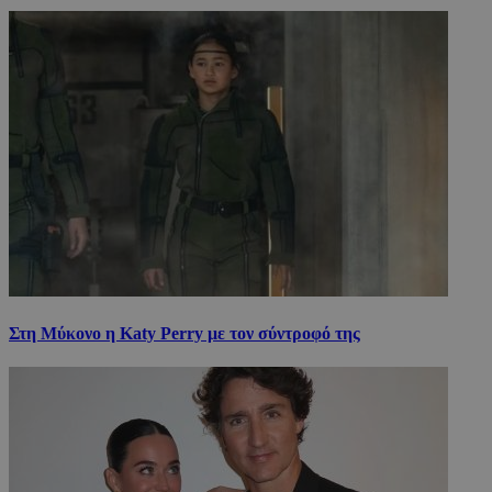
Στη Μύκονο η Katy Perry με τον σύντροφό της