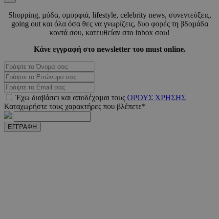
m.must.com.cy
Shopping, µόδα, οµορφιά, lifestyle, celebrity news, συνεντεύξεις,
going out και όλα όσα θες να γνωρίζεις, δυο φορές τη βδοµάδα
κοντά σου, κατευθείαν στο inbox σου!
Κάνε εγγραφή στο newsletter του must online.
Έχω διαβάσει και αποδέχοµαι τους
ΟΡΟΥΣ ΧΡΗΣΗΣ
Καταχωρήστε τους χαρακτήρες που βλέπετε*
VISITOR_PRIVACY_METADATA
5 μήνε
YouTube
εβδομ
.youtube.com
ΕΓΓΡΑΦΗ
takeOverCookie
www.must.com.cy
1 μέ