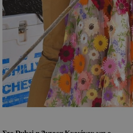
Στο Dubai η Άντρεα Κυριάκου και ο