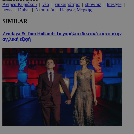
Άντρεα Κυριάκου
|
νέα
|
επικαιρότητα
|
showbiz
|
lifestyle
|
news
|
Dubai
|
Ντουμπάι
|
Γιώργος Μερκής
SIMILAR
Zendaya & Tom Holland: Το γαμήλιο ιδιωτικό πάρτι στην
αγγλική εξοχή