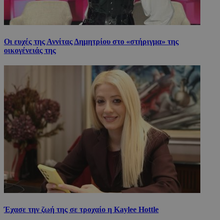
Οι ευχές της Αννίτας Δημητρίου στο «στήριγμα» της
οικογένειάς της
Έχασε την ζωή της σε τροχαίο η Kaylee Hottle