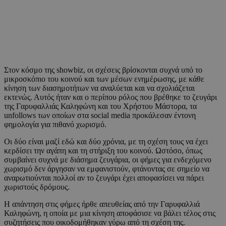
Στον κόσμο της showbiz, οι σχέσεις βρίσκονται συχνά υπό το
μικροσκόπιο του κοινού και των μέσων ενημέρωσης, με κάθε
κίνηση των διασημοτήτων να αναλύεται και να σχολιάζεται
εκτενώς. Αυτός ήταν και ο περίπου ρόλος που βρέθηκε το ζευγάρι
της Γαρυφαλλιάς Καληφώνη και του Χρήστου Μάστορα, τα
unfollows των οποίων στα social media προκάλεσαν έντονη
φημολογία για πιθανό χωρισμό.
Οι δύο είναι μαζί εδώ και δύο χρόνια, με τη σχέση τους να έχει
κερδίσει την αγάπη και τη στήριξη του κοινού. Ωστόσο, όπως
συμβαίνει συχνά με διάσημα ζευγάρια, οι φήμες για ενδεχόμενο
χωρισμό δεν άργησαν να εμφανιστούν, φτάνοντας σε σημείο να
αναρωτιούνται πολλοί αν το ζευγάρι έχει αποφασίσει να πάρει
χωριστούς δρόμους.
Η απάντηση στις φήμες ήρθε απευθείας από την Γαρυφαλλιά
Καληφώνη, η οποία με μια κίνηση αποφάσισε να βάλει τέλος στις
συζητήσεις που οικοδομήθηκαν γύρω από τη σχέση της.