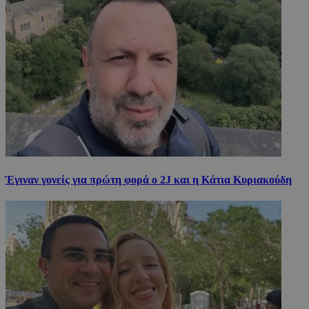
Έγιναν γονείς για πρώτη φορά ο 2J και η Κάτια Κυριακούδη