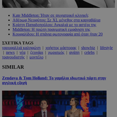
Kate Middleton: Ήταν σε ψυχιατρική κλινική;
Αβέρωφ Νεοφύτου: Σε XL μέγεθος στα καρναβάλια
Κρίστη Παπαδοπούλου: Αγκαλιά με το αστέρι της
Middleton: Η πρώτη πραγματική εμφάνιση της
Κουφαλίδου: Η σπάνια φωτογραφία από όταν ήταν 20
ΣΧΕΤΙΚΑ TAGS
γαρυφαλλιά καληφώνη
|
χρήστος μάστορας
|
showbiz
|
lifestyle
|
news
|
νέα
|
ζευγάρι
|
χωρισμός
|
αγάπη
|
celebs
|
τραγουδιστής
|
μοντέλο
|
SIMILAR
Zendaya & Tom Holland: Το γαμήλιο ιδιωτικό πάρτι στην
αγγλική εξοχή