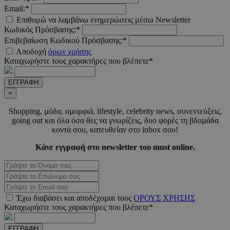
Email:*
LangCookie
www.must.com.cy
1 εβδομ
Επιθυμώ να λαμβάνω ενημερώσεις μέσω Newsletter
μέρ
Κωδικός Πρόσβασης:*
Επιβεβαίωση Κωδικού Πρόσβασης:*
CookieScriptConsent
4 εβδο
CookieScript
2 μέ
www.must.com.cy
Αποδοχή
όρων χρήσης
Καταχωρήστε τους χαρακτήρες που βλέπετε*
ΕΓΓΡΑΦΗ
×
_scc_session
.entelia-
19 λεπτ
Shopping, µόδα, οµορφιά, lifestyle, celebrity news, συνεντεύξεις,
adserver.com
δευτερό
going out και όλα όσα θες να γνωρίζεις, δυο φορές τη βδοµάδα
κοντά σου, κατευθείαν στο inbox σου!
Κάνε εγγραφή στο newsletter του must online.
PHPSESSID
συνεδ
PHP.net
www.must.com.cy
Έχω διαβάσει και αποδέχοµαι τους
ΟΡΟΥΣ ΧΡΗΣΗΣ
Καταχωρήστε τους χαρακτήρες που βλέπετε*
ΕΓΓΡΑΦΗ