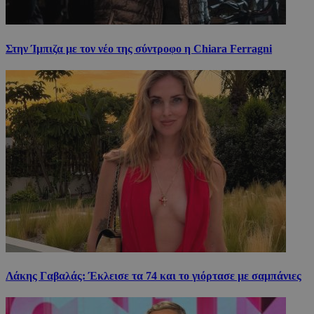
Στην Ίμπιζα με τον νέο της σύντροφο η Chiara Ferragni
Λάκης Γαβαλάς: Έκλεισε τα 74 και το γιόρτασε με σαμπάνιες