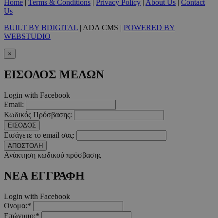
χρήστη και τη διαχείριση λογαριασμού. Ο ιστότοπος δεν μπορε
Home
|
Terms & Conditions
|
Privacy Policy
|
About Us
|
Contact
απολύτως απαραίτητα cookies.
Us
Προμηθευτής
/
Ονοματεπώνυμο
Λήξ
BUILT BY BDIGITAL
| ADA CMS |
POWERED BY
Πεδίο
WEBSTUDIO
PinToTopCookie
www.must.com.cy
12 ώ
×
ΕΙΣΟΔΟΣ ΜΕΛΩΝ
Login with Facebook
Email:
__cf_bm
29 λεπτ
Cloudflare Inc.
δευτερό
.twitter.com
Κωδικός Πρόσβασης:
ΕΙΣΟΔΟΣ
Εισάγετε το email σας:
Google Privacy Polic
ΑΠΟΣΤΟΛΗ
Ανάκτηση κωδικού πρόσβασης
__cf_bm
29 λεπτ
Cloudflare Inc.
ΝΕΑ ΕΓΓΡΑΦΗ
δευτερό
.pexels.com
Login with Facebook
Ονομα:*
Επώνυμο:*