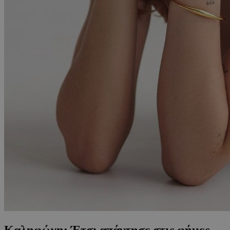
Καληφώνη: Έτσι απάντησε στις φήμες