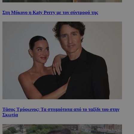
Στη Μύκονο η Katy Perry με τον σύντροφό της
Τάσος Τρύφωνος: Τα στιγμιότυπα από το ταξίδι του στην
Σκωτία