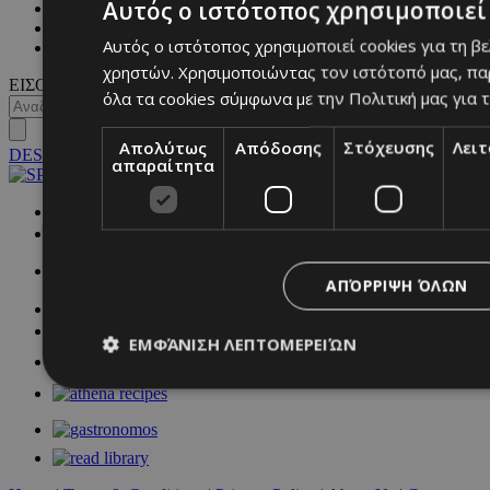
Αυτός ο ιστότοπος χρησιμοποιεί 
WKND BY MUST
ASTROLOGY
Αυτός ο ιστότοπος χρησιμοποιεί cookies για τη β
ΓΕΝΙΚΕΣ ΠΛΗΡΟΦΟΡΙΕΣ
χρηστών. Χρησιμοποιώντας τον ιστότοπό μας, πα
ΕΙΣΟΔΟΣ
όλα τα cookies σύμφωνα με την Πολιτική μας για τ
Απολύτως
Απόδοσης
Στόχευσης
Λει
DESKTOP
απαραίτητα
NETWORK:
ΑΠΌΡΡΙΨΗ ΌΛΩΝ
ΕΜΦΆΝΙΣΗ ΛΕΠΤΟΜΕΡΕΙΏΝ
Απολύτως απαραίτητα
Απόδοσης
Στόχευσης
Λ
Τα απολύτως απαραίτητα cookies επιτρέπουν βασικές λειτουργ