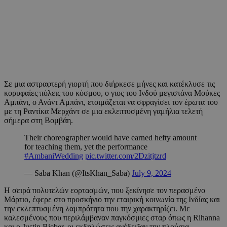
Σε μια αστραφτερή γιορτή που διήρκεσε μήνες και κατέκλυσε τις
κορυφαίες πόλεις του κόσμου, ο γιος του Ινδού μεγιστάνα Μούκες
Αμπάνι, ο Ανάντ Αμπάνι, ετοιμάζεται να σφραγίσει τον έρωτα του
με τη Ραντίκα Μερχάντ σε μια εκλεπτυσμένη γαμήλια τελετή
σήμερα στη Βομβάη.
Their choreographer would have earned hefty amount
for teaching them, yet the performance
#AmbaniWedding
pic.twitter.com/2Dzitjtzrd
— Saba Khan (@ItsKhan_Saba)
July 9, 2024
Η σειρά πολυτελών εορτασμών, που ξεκίνησε τον περασμένο
Μάρτιο, έφερε στο προσκήνιο την εταιρική κοινωνία της Ινδίας και
την εκλεπτυσμένη λαμπρότητα που την χαρακτηρίζει. Με
καλεσμένους που περιλάμβαναν παγκόσμιες σταρ όπως η Rihanna
και ο Justin Bieber, οι εκδηλώσεις ανέδειξαν την πλούσια