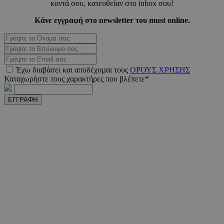
κοντά σου, κατευθείαν στο inbox σου!
Κάνε εγγραφή στο newsletter του must online.
Έχω διαβάσει και αποδέχοµαι τους
ΟΡΟΥΣ ΧΡΗΣΗΣ
Καταχωρήστε τους χαρακτήρες που βλέπετε*
PHPSESSID
συνεδ
PHP.net
ΕΓΓΡΑΦΗ
m.must.com.cy
VISITOR_PRIVACY_METADATA
5 μήνε
YouTube
εβδομ
.youtube.com