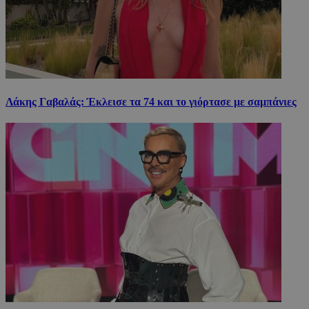
Λάκης Γαβαλάς: Έκλεισε τα 74 και το γιόρτασε με σαμπάνιες