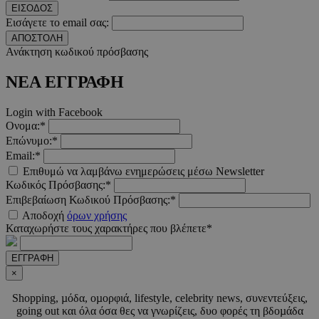
ΕΙΣΟΔΟΣ
__cf_bm
29 λεπτ
Cloudflare Inc.
δευτερό
.pexels.com
Εισάγετε το email σας:
ΑΠΟΣΤΟΛΗ
Ανάκτηση κωδικού πρόσβασης
ΝΕΑ ΕΓΓΡΑΦΗ
LangCookie
www.must.com.cy
1 εβδομ
μέρ
Login with Facebook
Ονομα:*
Επώνυμο:*
CookieScriptConsent
4 εβδο
CookieScript
2 μέ
www.must.com.cy
Email:*
Επιθυμώ να λαμβάνω ενημερώσεις μέσω Newsletter
Κωδικός Πρόσβασης:*
Επιβεβαίωση Κωδικού Πρόσβασης:*
Αποδοχή
όρων χρήσης
Καταχωρήστε τους χαρακτήρες που βλέπετε*
_scc_session
.entelia-
19 λεπτ
adserver.com
δευτερό
ΕΓΓΡΑΦΗ
×
PHPSESSID
συνεδ
PHP.net
Shopping, µόδα, οµορφιά, lifestyle, celebrity news, συνεντεύξεις,
www.must.com.cy
going out και όλα όσα θες να γνωρίζεις, δυο φορές τη βδοµάδα