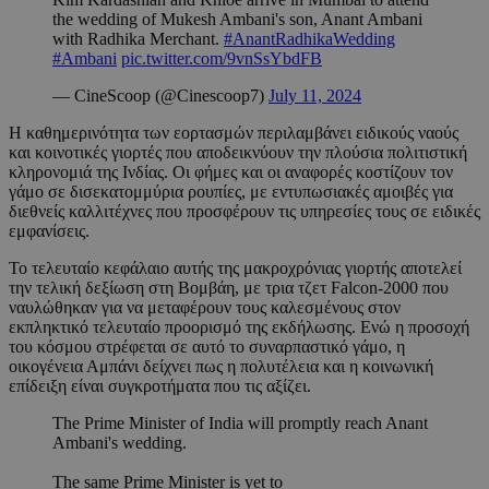
the wedding of Mukesh Ambani's son, Anant Ambani
with Radhika Merchant.
#AnantRadhikaWedding
#Ambani
pic.twitter.com/9vnSsYbdFB
— CineScoop (@Cinescoop7)
July 11, 2024
Η καθημερινότητα των εορτασμών περιλαμβάνει ειδικούς ναούς
και κοινοτικές γιορτές που αποδεικνύουν την πλούσια πολιτιστική
κληρονομιά της Ινδίας. Οι φήμες και οι αναφορές κοστίζουν τον
γάμο σε δισεκατομμύρια ρουπίες, με εντυπωσιακές αμοιβές για
διεθνείς καλλιτέχνες που προσφέρουν τις υπηρεσίες τους σε ειδικές
εμφανίσεις.
Το τελευταίο κεφάλαιο αυτής της μακροχρόνιας γιορτής αποτελεί
την τελική δεξίωση στη Βομβάη, με τρια τζετ Falcon-2000 που
ναυλώθηκαν για να μεταφέρουν τους καλεσμένους στον
εκπληκτικό τελευταίο προορισμό της εκδήλωσης. Ενώ η προσοχή
του κόσμου στρέφεται σε αυτό το συναρπαστικό γάμο, η
οικογένεια Αμπάνι δείχνει πως η πολυτέλεια και η κοινωνική
επίδειξη είναι συγκροτήματα που τις αξίζει.
The Prime Minister of India will promptly reach Anant
Ambani's wedding.
The same Prime Minister is yet to