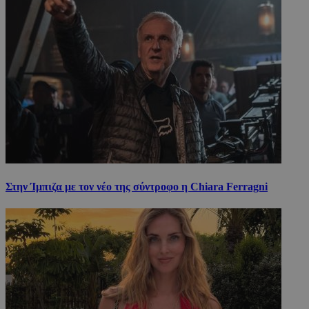
Στην Ίμπιζα με τον νέο της σύντροφο η Chiara Ferragni