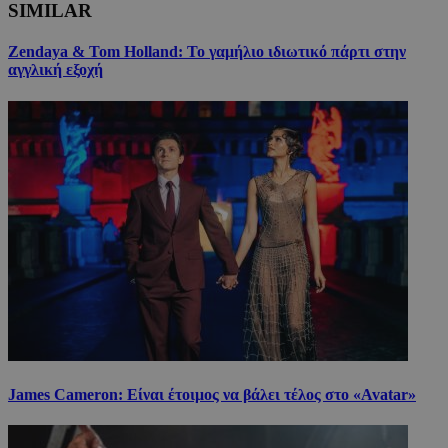
SIMILAR
Zendaya & Tom Holland: Το γαμήλιο ιδιωτικό πάρτι στην
αγγλική εξοχή
James Cameron: Είναι έτοιμος να βάλει τέλος στο «Avatar»