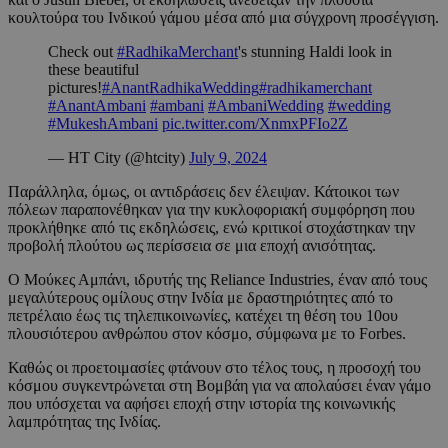
κουλτούρα του Ινδικού γάμου μέσα από μια σύγχρονη προσέγγιση.
Check out
#RadhikaMerchant
's stunning Haldi look in
these beautiful
pictures!
#AnantRadhikaWedding
#radhikamerchant
#AnantAmbani
#ambani
#AmbaniWedding
#wedding
#MukeshAmbani
pic.twitter.com/XnmxPFIo2Z
— HT City (@htcity)
July 9, 2024
Παράλληλα, όμως, οι αντιδράσεις δεν έλειψαν. Κάτοικοι των
πόλεων παραπονέθηκαν για την κυκλοφοριακή συμφόρηση που
προκλήθηκε από τις εκδηλώσεις, ενώ κριτικοί στοχάστηκαν την
προβολή πλούτου ως περίσσεια σε μια εποχή ανισότητας.
Ο Μούκες Αμπάνι, ιδρυτής της Reliance Industries, έναν από τους
μεγαλύτερους ομίλους στην Ινδία με δραστηριότητες από το
πετρέλαιο έως τις τηλεπικοινωνίες, κατέχει τη θέση του 10ου
πλουσιότερου ανθρώπου στον κόσμο, σύμφωνα με το Forbes.
Καθώς οι προετοιμασίες φτάνουν στο τέλος τους, η προσοχή του
κόσμου συγκεντρώνεται στη Βομβάη για να απολαύσει έναν γάμο
που υπόσχεται να αφήσει εποχή στην ιστορία της κοινωνικής
λαμπρότητας της Ινδίας.