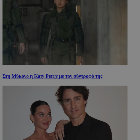
Στη Μύκονο η Katy Perry με τον σύντροφό της