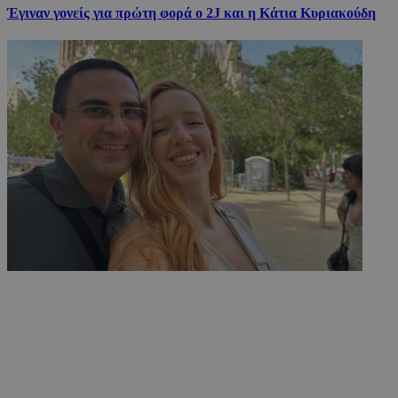
Έγιναν γονείς για πρώτη φορά ο 2J και η Κάτια Κυριακούδη