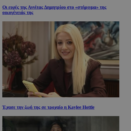
Οι ευχές της Αννίτας Δημητρίου στο «στήριγμα» της
οικογένειάς της
Έχασε την ζωή της σε τροχαίο η Kaylee Hottle