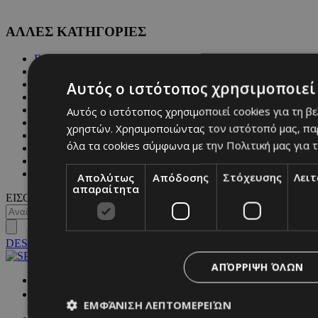
ΑΛΛΕΣ ΚΑΤΗΓΟΡΙΕΣ
FASHION
PEOPLE
BEAUTY
Αυτός ο ιστότοπος χρησιμοποιεί 
COVER STORY
CULTURE
Αυτός ο ιστότοπος χρησιμοποιεί cookies για τη β
BLOGS
χρηστών. Χρησιμοποιώντας τον ιστότοπό μας, πα
MAGAZINE
όλα τα cookies σύμφωνα με την Πολιτική μας για τ
WKND BY MUST
ASTROLOGY
ΓΕΝΙΚΕΣ ΠΛΗΡΟΦΟΡΙΕΣ
Απολύτως
Απόδοσης
Στόχευσης
Λει
απαραίτητα
ΕΙΣΟΔΟΣ
DESKTOP
ΑΠΌΡΡΙΨΗ ΌΛΩΝ
NETWORK:
ΕΜΦΆΝΙΣΗ ΛΕΠΤΟΜΕΡΕΙΏΝ