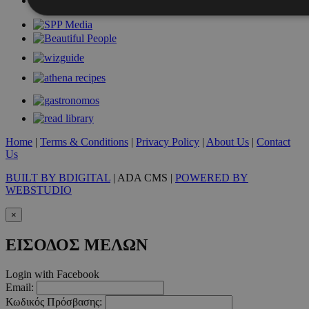
Απολύτως απαραίτητα
Απόδοσης
Στόχευσης
Λ
Τα απολύτως απαραίτητα cookies επιτρέπουν βασικές λειτουργ
χρήστη και τη διαχείριση λογαριασμού. Ο ιστότοπος δεν μπορε
απολύτως απαραίτητα cookies.
Προμηθευτής
/
Ονοματεπώνυμο
Λήξ
Πεδίο
Home
|
Terms & Conditions
|
Privacy Policy
|
About Us
|
Contact
PinToTopCookie
www.must.com.cy
12 ώ
Us
BUILT BY BDIGITAL
| ADA CMS |
POWERED BY
WEBSTUDIO
×
__cf_bm
29 λεπτ
Cloudflare Inc.
δευτερό
.twitter.com
ΕΙΣΟΔΟΣ ΜΕΛΩΝ
Google Privacy Polic
Login with Facebook
Email:
Κωδικός Πρόσβασης: