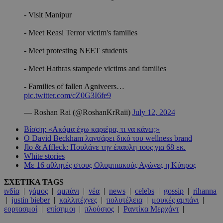
- Visit Manipur
- Meet Reasi Terror victim's families
- Meet protesting NEET students
- Meet Hathras stampede victims and families
- Families of fallen Agniveers…
pic.twitter.com/cZ0G3I6fe9
— Roshan Rai (@RoshanKrRaii)
July 12, 2024
Βίσση: «Ακόμα έχω καριέρα, τι να κάνω;»
Ο David Beckham λανσάρει δικό του wellness brand
Jlo & Affleck: Πουλάνε την έπαυλη τους για 68 εκ.
White stories
Με 16 αθλητές στους Ολυμπιακούς Αγώνες η Κύπρος
ΣΧΕΤΙΚΑ TAGS
ινδία
|
γάμος
|
αμπάνι
|
νέα
|
news
|
celebs
|
gossip
|
rihanna
|
justin bieber
|
καλλιτέχνες
|
πολυτέλεια
|
μουκές αμπάνι
|
εορτασμοί
|
επίσημοι
|
πλούσιος
|
Ραντίκα Μερχάντ
|