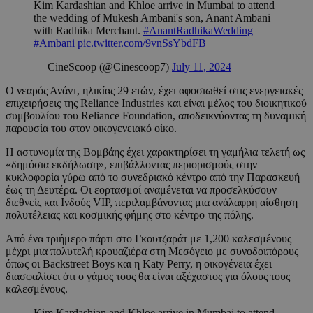
Kim Kardashian and Khloe arrive in Mumbai to attend
the wedding of Mukesh Ambani's son, Anant Ambani
with Radhika Merchant.
#AnantRadhikaWedding
#Ambani
pic.twitter.com/9vnSsYbdFB
— CineScoop (@Cinescoop7)
July 11, 2024
Ο νεαρός Ανάντ, ηλικίας 29 ετών, έχει αφοσιωθεί στις ενεργειακές
επιχειρήσεις της Reliance Industries και είναι μέλος του διοικητικού
συμβουλίου του Reliance Foundation, αποδεικνύοντας τη δυναμική
παρουσία του στον οικογενειακό οίκο.
Η αστυνομία της Βομβάης έχει χαρακτηρίσει τη γαμήλια τελετή ως
«δημόσια εκδήλωση», επιβάλλοντας περιορισμούς στην
κυκλοφορία γύρω από το συνεδριακό κέντρο από την Παρασκευή
έως τη Δευτέρα. Οι εορτασμοί αναμένεται να προσελκύσουν
διεθνείς και Ινδούς VIP, περιλαμβάνοντας μια ανάλαφρη αίσθηση
πολυτέλειας και κοσμικής φήμης στο κέντρο της πόλης.
Από ένα τριήμερο πάρτι στο Γκουτζαράτ με 1,200 καλεσμένους
μέχρι μια πολυτελή κρουαζιέρα στη Μεσόγειο με συνοδοιπόρους
όπως οι Backstreet Boys και η Katy Perry, η οικογένεια έχει
διασφαλίσει ότι ο γάμος τους θα είναι αξέχαστος για όλους τους
καλεσμένους.
Kim Kardashian and Khloe arrive in Mumbai to attend