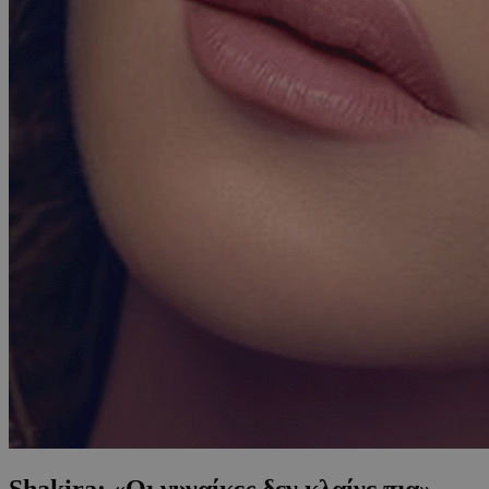
Shakira: «Οι γυναίκες δεν κλαίνε πια»