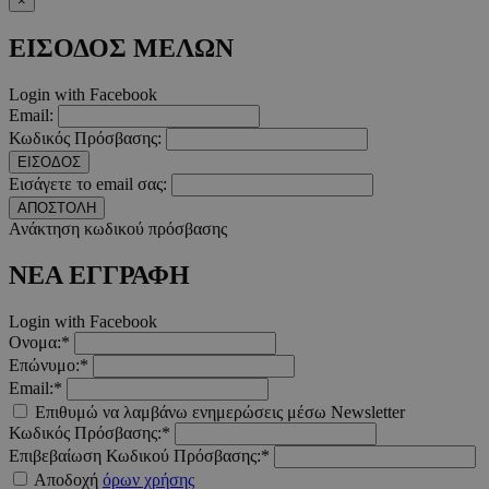
×
ΕΙΣΟΔΟΣ ΜΕΛΩΝ
Login with Facebook
Email:
__cf_bm
29 λεπτ
Cloudflare Inc.
Κωδικός Πρόσβασης:
δευτερό
.twitter.com
ΕΙΣΟΔΟΣ
Εισάγετε το email σας:
Google Privacy Polic
ΑΠΟΣΤΟΛΗ
Ανάκτηση κωδικού πρόσβασης
ΝΕΑ ΕΓΓΡΑΦΗ
__cf_bm
29 λεπτ
Cloudflare Inc.
δευτερό
.pexels.com
Login with Facebook
Ονομα:*
Επώνυμο:*
Email:*
Επιθυμώ να λαμβάνω ενημερώσεις μέσω Newsletter
LangCookie
www.must.com.cy
1 εβδομ
μέρ
Κωδικός Πρόσβασης:*
Επιβεβαίωση Κωδικού Πρόσβασης:*
CookieScriptConsent
4 εβδο
CookieScript
Αποδοχή
όρων χρήσης