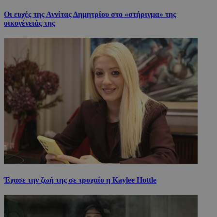
Οι ευχές της Αννίτας Δημητρίου στο «στήριγμα» της
οικογένειάς της
Έχασε την ζωή της σε τροχαίο η Kaylee Hottle