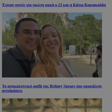
Έγιναν γονείς για πρώτη φορά ο 2J και η Κάτια Κυριακούδη
Το αποκαλυπτικό outfit της Britney Spears που προκάλεσε
αντιδράσεις