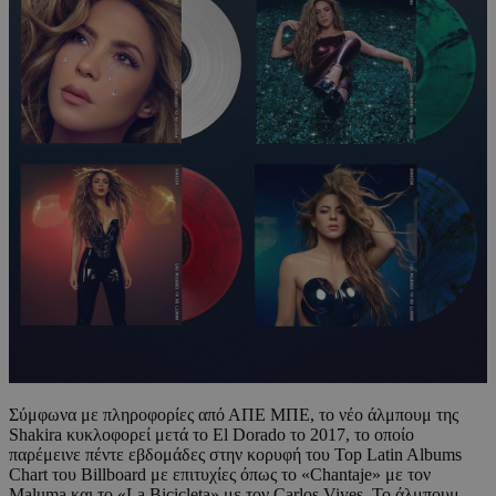
Σύμφωνα με πληροφορίες από ΑΠΕ ΜΠΕ, το νέο άλμπουμ της
Shakira κυκλοφορεί μετά το El Dorado το 2017, το οποίο
παρέμεινε πέντε εβδομάδες στην κορυφή του Top Latin Albums
Chart του Billboard με επιτυχίες όπως το «Chantaje» με τον
Maluma και το «La Bicicleta» με τον Carlos Vives. Το άλμπουμ