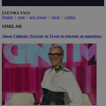
ΣΧΕΤΙΚΑ TAGS
Shakira
|
song
|
new release
|
music
|
Latinas
SIMILAR
Λάκης Γαβαλάς: Έκλεισε τα 74 και το γιόρτασε με σαμπάνιες