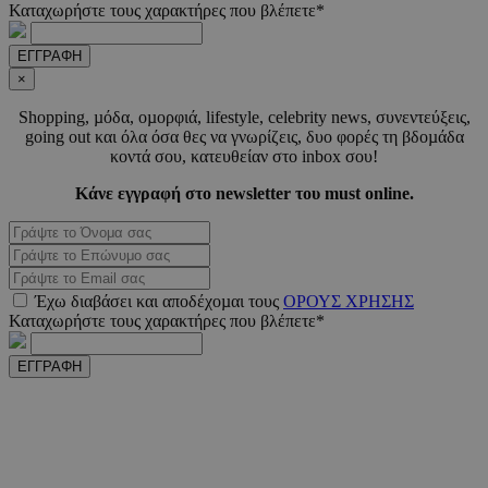
2 μέ
www.must.com.cy
Καταχωρήστε τους χαρακτήρες που βλέπετε*
ΕΓΓΡΑΦΗ
×
Shopping, µόδα, οµορφιά, lifestyle, celebrity news, συνεντεύξεις,
_scc_session
.entelia-
19 λεπτ
going out και όλα όσα θες να γνωρίζεις, δυο φορές τη βδοµάδα
adserver.com
δευτερό
κοντά σου, κατευθείαν στο inbox σου!
Κάνε εγγραφή στο newsletter του must online.
PHPSESSID
συνεδ
PHP.net
www.must.com.cy
Έχω διαβάσει και αποδέχοµαι τους
ΟΡΟΥΣ ΧΡΗΣΗΣ
Καταχωρήστε τους χαρακτήρες που βλέπετε*
ΕΓΓΡΑΦΗ
PHPSESSID
συνεδ
PHP.net
m.must.com.cy