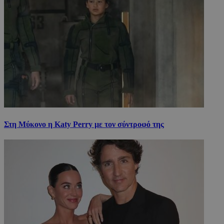
Στη Μύκονο η Katy Perry με τον σύντροφό της