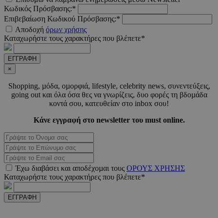
Κωδικός Πρόσβασης:*
Επιβεβαίωση Κωδικού Πρόσβασης:*
Αποδοχή
όρων χρήσης
Καταχωρήστε τους χαρακτήρες που βλέπετε*
LangCookie
www.must.com.cy
1 εβδομ
ΕΓΓΡΑΦΗ
μέρ
×
CookieScriptConsent
4 εβδο
CookieScript
Shopping, µόδα, οµορφιά, lifestyle, celebrity news, συνεντεύξεις,
2 μέ
www.must.com.cy
going out και όλα όσα θες να γνωρίζεις, δυο φορές τη βδοµάδα
κοντά σου, κατευθείαν στο inbox σου!
Κάνε εγγραφή στο newsletter του must online.
_scc_session
.entelia-
19 λεπτ
adserver.com
δευτερό
Έχω διαβάσει και αποδέχοµαι τους
ΟΡΟΥΣ ΧΡΗΣΗΣ
Καταχωρήστε τους χαρακτήρες που βλέπετε*
PHPSESSID
συνεδ
PHP.net
www.must.com.cy
ΕΓΓΡΑΦΗ