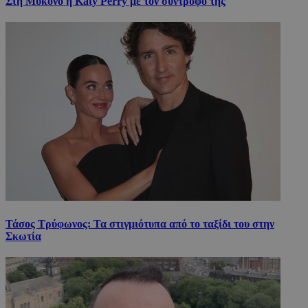
Στη Μύκονο η Katy Perry με τον σύντροφό της
Τάσος Τρύφωνος: Τα στιγμιότυπα από το ταξίδι του στην
Σκωτία