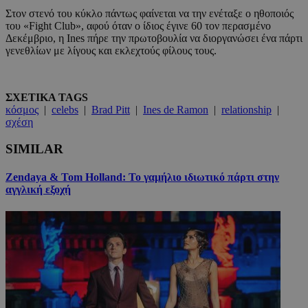
Στον στενό του κύκλο πάντως φαίνεται να την ενέταξε ο ηθοποιός
του «Fight Club», αφού όταν ο ίδιος έγινε 60 τον περασμένο
Δεκέμβριο, η Ines πήρε την πρωτοβουλία να διοργανώσει ένα πάρτι
γενεθλίων με λίγους και εκλεχτούς φίλους τους.
ΣΧΕΤΙΚΑ TAGS
κόσμος
|
celebs
|
Brad Pitt
|
Ines de Ramon
|
relationship
|
σχέση
SIMILAR
Zendaya & Tom Holland: Το γαμήλιο ιδιωτικό πάρτι στην
αγγλική εξοχή