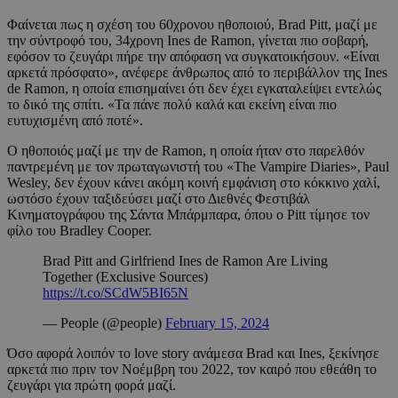
Φαίνεται πως η σχέση του 60χρονου ηθοποιού, Brad Pitt, μαζί με
την σύντροφό του, 34χρονη Ines de Ramon, γίνεται πιο σοβαρή,
εφόσον το ζευγάρι πήρε την απόφαση να συγκατοικήσουν. «Είναι
αρκετά πρόσφατο», ανέφερε άνθρωπος από το περιβάλλον της Ines
de Ramon, η οποία επισημαίνει ότι δεν έχει εγκαταλείψει εντελώς
το δικό της σπίτι. «Τα πάνε πολύ καλά και εκείνη είναι πιο
ευτυχισμένη από ποτέ».
O ηθοποιός μαζί με την de Ramon, η οποία ήταν στο παρελθόν
παντρεμένη με τον πρωταγωνιστή του «The Vampire Diaries», Paul
Wesley, δεν έχουν κάνει ακόμη κοινή εμφάνιση στο κόκκινο χαλί,
ωστόσο έχουν ταξιδεύσει μαζί στο Διεθνές Φεστιβάλ
Κινηματογράφου της Σάντα Μπάρμπαρα, όπου ο Pitt τίμησε τον
φίλο του Bradley Cooper.
Brad Pitt and Girlfriend Ines de Ramon Are Living
Together (Exclusive Sources)
https://t.co/SCdW5BI65N
— People (@people)
February 15, 2024
Όσο αφορά λοιπόν το love story ανάμεσα Brad και Ines, ξεκίνησε
αρκετά πιο πριν τον Νοέμβρη του 2022, τον καιρό που εθεάθη το
ζευγάρι για πρώτη φορά μαζί.