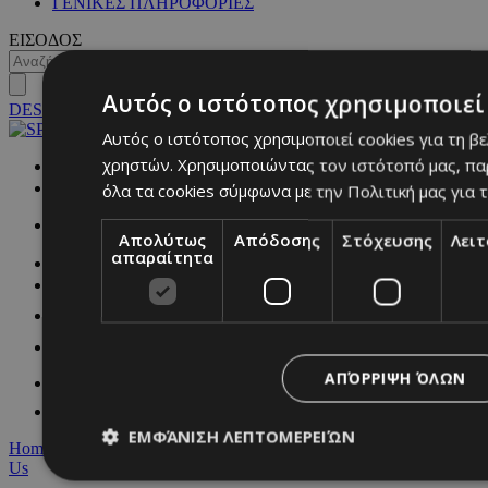
ΓΕΝΙΚΕΣ ΠΛΗΡΟΦΟΡΙΕΣ
ΕΙΣΟΔΟΣ
Αυτός ο ιστότοπος χρησιμοποιεί 
DESKTOP
Αυτός ο ιστότοπος χρησιμοποιεί cookies για τη β
χρηστών. Χρησιμοποιώντας τον ιστότοπό μας, πα
NETWORK:
όλα τα cookies σύμφωνα με την Πολιτική μας για τ
Απολύτως
Απόδοσης
Στόχευσης
Λει
απαραίτητα
ΑΠΌΡΡΙΨΗ ΌΛΩΝ
ΕΜΦΆΝΙΣΗ ΛΕΠΤΟΜΕΡΕΙΏΝ
Home
|
Terms & Conditions
|
Privacy Policy
|
About Us
|
Contact
Us