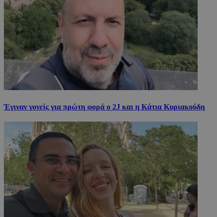
Έγιναν γονείς για πρώτη φορά ο 2J και η Κάτια Κυριακούδη