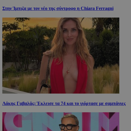
Στην Ίμπιζα με τον νέο της σύντροφο η Chiara Ferragni
Λάκης Γαβαλάς: Έκλεισε τα 74 και το γιόρτασε με σαμπάνιες