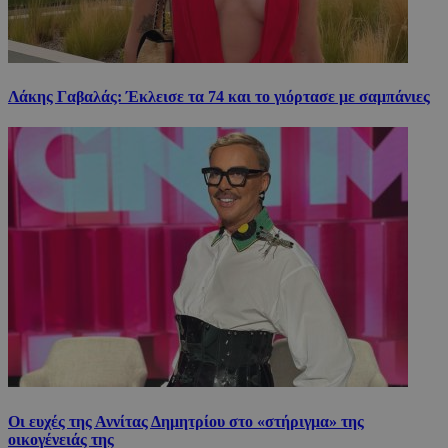
Λάκης Γαβαλάς: Έκλεισε τα 74 και το γιόρτασε με σαμπάνιες
Οι ευχές της Αννίτας Δημητρίου στο «στήριγμα» της
οικογένειάς της