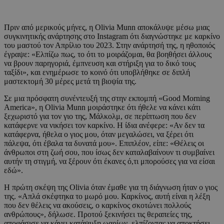
Πριν από μερικούς μήνες, η Olivia Munn αποκάλυψε μέσω μιας
συγκινητικής ανάρτησης στο Instagram ότι διαγνώστηκε με καρκίνο
του μαστού τον Απρίλιο του 2023. Στην ανάρτησή της, η ηθοποιός
έγραψε: «Ελπίζω πως, το ότι το μοιράζομαι, θα βοηθήσει άλλους
να βρουν παρηγοριά, έμπνευση και στήριξη για το δικό τους
ταξίδι», και ενημέρωσε το κοινό ότι υποβλήθηκε σε διπλή
μαστεκτομή 30 μέρες μετά τη βιοψία της.
Σε μια πρόσφατη συνέντευξή της στην εκπομπή «Good Morning
America», η Olivia Munn μοιράστηκε ότι ήθελε να κάνει κάτι
ξεχωριστό για τον γιο της, Μάλκολμ, σε περίπτωση που δεν
κατάφερνε να νικήσει τον καρκίνο. Η ίδια ανέφερε: «Αν δεν τα
κατάφερνα, ήθελα ο γιος μου, όταν μεγαλώσει, να ξέρει ότι
πάλεψα, ότι έβαλα τα δυνατά μου». Επιπλέον, είπε: «Θέλεις οι
άνθρωποι στη ζωή σου, που ίσως δεν καταλαβαίνουν τι συμβαίνει
αυτήν τη στιγμή, να ξέρουν ότι έκανες ό,τι μπορούσες για να είσαι
εδώ».
Η πρώτη σκέψη της Olivia όταν έμαθε για τη διάγνωση ήταν ο γιος
της. «Απλά σκέφτηκα το μωρό μου. Καρκίνος, αυτή είναι η λέξη
που δεν θέλεις να ακούσεις, ο καρκίνος σκοτώνει πολλούς
ανθρώπους», δήλωσε. Προτού ξεκινήσει τις θεραπείες της,
αποφάσισε να κάνει κατάψυξη ωαρίων, ελπίζοντας να αποκτήσει