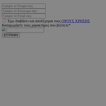
PHPSESSID
συνεδ
PHP.net
www.must.com.cy
Έχω διαβάσει και αποδέχοµαι τους
ΟΡΟΥΣ ΧΡΗΣΗΣ
Καταχωρήστε τους χαρακτήρες που βλέπετε*
ΕΓΓΡΑΦΗ
PHPSESSID
συνεδ
PHP.net
m.must.com.cy