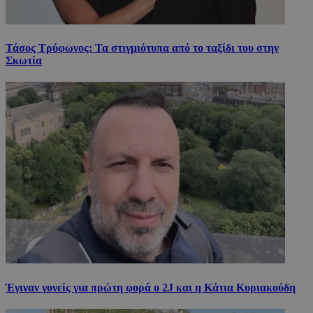
Τάσος Τρύφωνος: Τα στιγμιότυπα από το ταξίδι του στην
Σκωτία
Έγιναν γονείς για πρώτη φορά ο 2J και η Κάτια Κυριακούδη