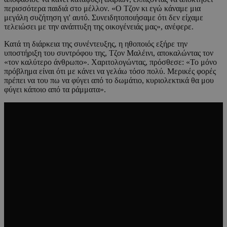
περισσότερα παιδιά στο μέλλον. «Ο Τζον κι εγώ κάναμε μια
μεγάλη συζήτηση γι' αυτό. Συνειδητοποιήσαμε ότι δεν είχαμε
τελειώσει με την ανάπτυξη της οικογένειάς μας», ανέφερε.
Κατά τη διάρκεια της συνέντευξης, η ηθοποιός εξήρε την
υποστήριξη του συντρόφου της, Τζον Μαλέινι, αποκαλώντας τον
«τον καλύτερο άνθρωπο». Χαριτολογώντας, πρόσθεσε: «Το μόνο
πρόβλημα είναι ότι με κάνει να γελάω τόσο πολύ. Μερικές φορές
πρέπει να του πω να φύγει από το δωμάτιο, κυριολεκτικά θα μου
φύγει κάποιο από τα ράμματα».