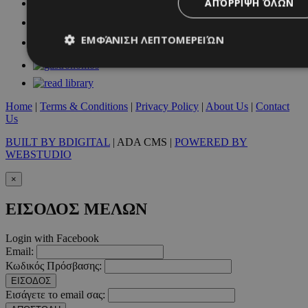
ΑΠΌΡΡΙΨΗ ΌΛΩΝ
ΕΜΦΆΝΙΣΗ ΛΕΠΤΟΜΕΡΕΙΏΝ
Απολύτως απαραίτητα
Απόδοσης
Στόχευσης
Λ
Home
|
Terms & Conditions
|
Privacy Policy
|
About Us
|
Contact
Us
Τα απολύτως απαραίτητα cookies επιτρέπουν βασικές λειτουργ
χρήστη και τη διαχείριση λογαριασμού. Ο ιστότοπος δεν μπορε
BUILT BY BDIGITAL
| ADA CMS |
POWERED BY
απολύτως απαραίτητα cookies.
WEBSTUDIO
Προμηθευτής
/
Ονοματεπώνυμο
Λήξ
Πεδίο
×
PinToTopCookie
www.must.com.cy
12 ώ
ΕΙΣΟΔΟΣ ΜΕΛΩΝ
Login with Facebook
Email:
Κωδικός Πρόσβασης:
ΕΙΣΟΔΟΣ
__cf_bm
29 λεπτ
Cloudflare Inc.
δευτερό
.twitter.com
Εισάγετε το email σας: