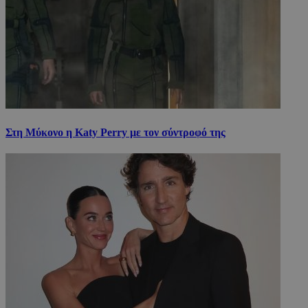
Στη Μύκονο η Katy Perry με τον σύντροφό της