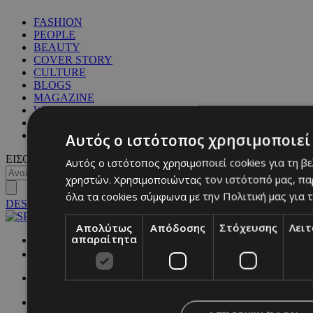
FASHION
PEOPLE
BEAUTY
COVER STORY
CULTURE
BLOGS
MAGAZINE
WKND BY MUST
ASTROLOGY
ΓΕΝΙΚΕΣ ΠΛΗΡΟΦΟΡΙΕΣ
Αυτός ο ιστότοπος χρησιμοποιεί 
ΕΙΣΟΔΟΣ
Αυτός ο ιστότοπος χρησιμοποιεί cookies για τη β
χρηστών. Χρησιμοποιώντας τον ιστότοπό μας, πα
όλα τα cookies σύμφωνα με την Πολιτική μας για τ
DESKTOP
Απολύτως
Απόδοσης
Στόχευσης
Λει
απαραίτητα
NETWORK: