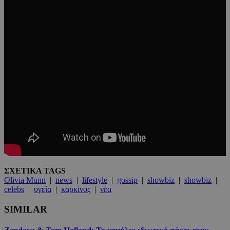
ΣΧΕΤΙΚΑ TAGS
Olivia Munn
|
news
|
lifestyle
|
gossip
|
showbiz
|
showbiz
|
celebs
|
υγεία
|
καρκίνος
|
νέα
SIMILAR