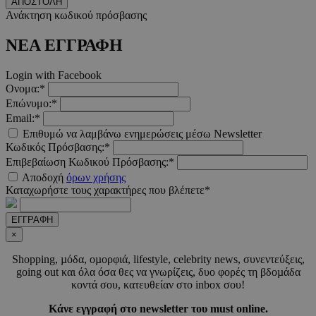
ΑΠΟΣΤΟΛΗ
Google Privacy Polic
Ανάκτηση κωδικού πρόσβασης
ΝΕΑ ΕΓΓΡΑΦΗ
__cf_bm
29 λεπτ
Cloudflare Inc.
δευτερό
.pexels.com
Login with Facebook
Ονομα:*
Επώνυμο:*
Email:*
Επιθυμώ να λαμβάνω ενημερώσεις μέσω Newsletter
Κωδικός Πρόσβασης:*
LangCookie
www.must.com.cy
1 εβδομ
Επιβεβαίωση Κωδικού Πρόσβασης:*
μέρ
Αποδοχή
όρων χρήσης
Καταχωρήστε τους χαρακτήρες που βλέπετε*
CookieScriptConsent
4 εβδο
CookieScript
2 μέ
www.must.com.cy
ΕΓΓΡΑΦΗ
×
Shopping, µόδα, οµορφιά, lifestyle, celebrity news, συνεντεύξεις,
going out και όλα όσα θες να γνωρίζεις, δυο φορές τη βδοµάδα
_scc_session
.entelia-
19 λεπτ
κοντά σου, κατευθείαν στο inbox σου!
adserver.com
δευτερό
Κάνε εγγραφή στο newsletter του must online.