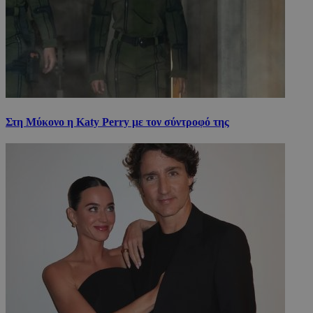
Στη Μύκονο η Katy Perry με τον σύντροφό της