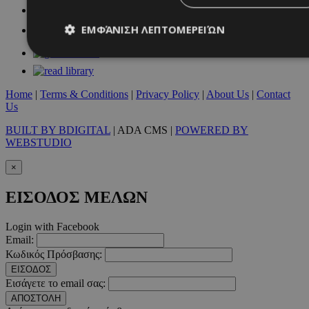
ΕΜΦΆΝΙΣΗ ΛΕΠΤΟΜΕΡΕΙΏΝ
Απολύτως απαραίτητα
Απόδοσης
Στόχευσης
Λ
Home
|
Terms & Conditions
|
Privacy Policy
|
About Us
|
Contact
Us
Τα απολύτως απαραίτητα cookies επιτρέπουν βασικές λειτουργ
χρήστη και τη διαχείριση λογαριασμού. Ο ιστότοπος δεν μπορε
BUILT BY BDIGITAL
| ADA CMS |
POWERED BY
απολύτως απαραίτητα cookies.
WEBSTUDIO
Προμηθευτής
/
Ονοματεπώνυμο
Λήξ
Πεδίο
×
PinToTopCookie
www.must.com.cy
12 ώ
ΕΙΣΟΔΟΣ ΜΕΛΩΝ
Login with Facebook
Email:
Κωδικός Πρόσβασης:
ΕΙΣΟΔΟΣ
__cf_bm
29 λεπτ
Cloudflare Inc.
δευτερό
.twitter.com
Εισάγετε το email σας:
ΑΠΟΣΤΟΛΗ