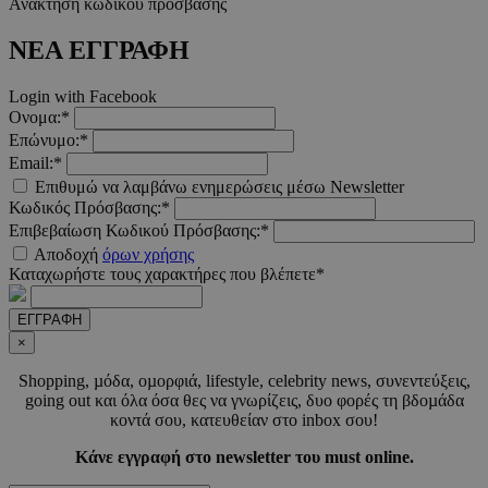
Ανάκτηση κωδικού πρόσβασης
Google Privacy Polic
ΝΕΑ ΕΓΓΡΑΦΗ
__cf_bm
29 λεπτ
Cloudflare Inc.
Login with Facebook
δευτερό
.pexels.com
Ονομα:*
Επώνυμο:*
Email:*
Επιθυμώ να λαμβάνω ενημερώσεις μέσω Newsletter
Κωδικός Πρόσβασης:*
LangCookie
www.must.com.cy
1 εβδομ
Επιβεβαίωση Κωδικού Πρόσβασης:*
μέρ
Αποδοχή
όρων χρήσης
Καταχωρήστε τους χαρακτήρες που βλέπετε*
CookieScriptConsent
4 εβδο
CookieScript
2 μέ
www.must.com.cy
ΕΓΓΡΑΦΗ
×
Shopping, µόδα, οµορφιά, lifestyle, celebrity news, συνεντεύξεις,
going out και όλα όσα θες να γνωρίζεις, δυο φορές τη βδοµάδα
κοντά σου, κατευθείαν στο inbox σου!
_scc_session
.entelia-
19 λεπτ
adserver.com
δευτερό
Κάνε εγγραφή στο newsletter του must online.