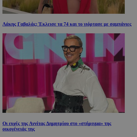
Λάκης Γαβαλάς: Έκλεισε τα 74 και το γιόρτασε με σαμπάνιες
Οι ευχές της Αννίτας Δημητρίου στο «στήριγμα» της
οικογένειάς της