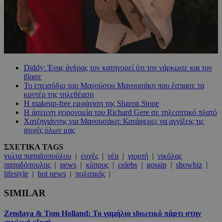
Diddy: Ένας άνδρας τον κατηγορεί ότι τον νάρκωσε και τον
βίασε
Το επεισόδιο του Μανούσου Μανουσάκη που έσπασε τα
κοντέρ της τηλεθέαση
Η makeup-free εμφάνιση της Sharon Stone
Η άσεμνη χειρονομία του Richard Gere σε τηλεοπτικό πλατό
Χατζηγιάννης για Μανουσάκη: Κατάφερες να αγγίξεις τις
ψυχές όλων μας
ΣΧΕΤΙΚΑ TAGS
γιώτα παπαδοπούλου
|
ευχές
|
νέα
|
γιορτή
|
νικόλας
παπαδόπουλος
|
news
|
κύπρος
|
celebs
|
gossip
|
showbiz
|
lifestyle
|
hot news
|
πολιτικός
|
SIMILAR
Zendaya & Tom Holland: Το γαμήλιο ιδιωτικό πάρτι στην