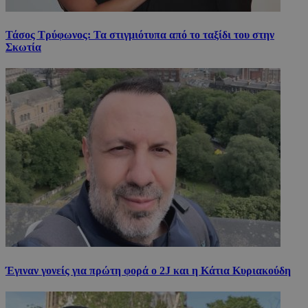
Τάσος Τρύφωνος: Τα στιγμιότυπα από το ταξίδι του στην
Σκωτία
Έγιναν γονείς για πρώτη φορά ο 2J και η Κάτια Κυριακούδη