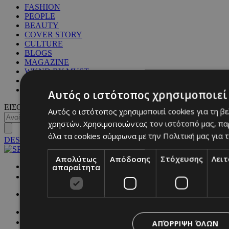
FASHION
PEOPLE
BEAUTY
COVER STORY
CULTURE
BLOGS
MAGAZINE
WKND BY MUST
ASTROLOGY
ΓΕΝΙΚΕΣ ΠΛΗΡΟΦΟΡΙΕΣ
Αυτός ο ιστότοπος χρησιμοποιεί 
ΕΙΣΟΔΟΣ
Αυτός ο ιστότοπος χρησιμοποιεί cookies για τη β
χρηστών. Χρησιμοποιώντας τον ιστότοπό μας, πα
όλα τα cookies σύμφωνα με την Πολιτική μας για τ
DESKTOP
Απολύτως
Απόδοσης
Στόχευσης
Λει
απαραίτητα
NETWORK:
ΑΠΌΡΡΙΨΗ ΌΛΩΝ