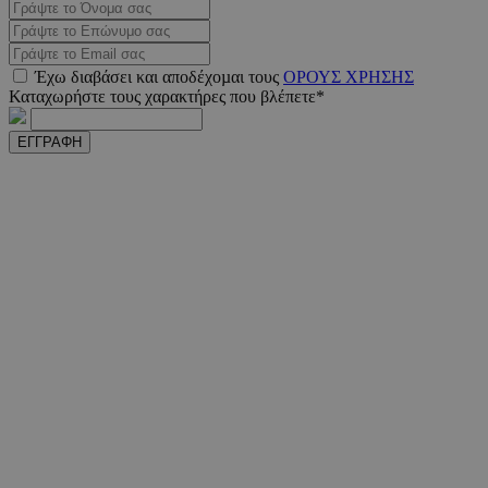
PHPSESSID
συνεδ
PHP.net
www.must.com.cy
Έχω διαβάσει και αποδέχοµαι τους
ΟΡΟΥΣ ΧΡΗΣΗΣ
Καταχωρήστε τους χαρακτήρες που βλέπετε*
ΕΓΓΡΑΦΗ
PHPSESSID
συνεδ
PHP.net
m.must.com.cy