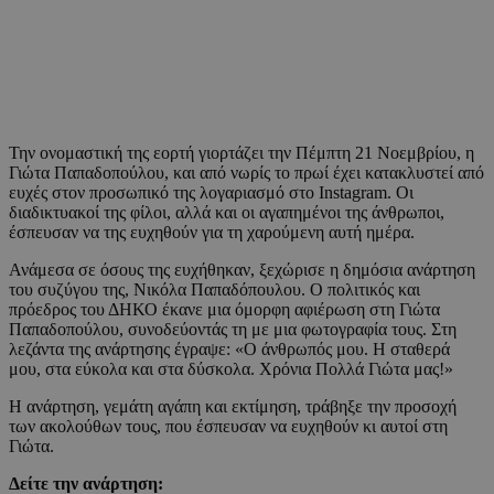
Την ονομαστική της εορτή γιορτάζει την Πέμπτη 21 Νοεμβρίου, η
Γιώτα Παπαδοπούλου, και από νωρίς το πρωί έχει κατακλυστεί από
ευχές στον προσωπικό της λογαριασμό στο Instagram. Οι
διαδικτυακοί της φίλοι, αλλά και οι αγαπημένοι της άνθρωποι,
έσπευσαν να της ευχηθούν για τη χαρούμενη αυτή ημέρα.
Ανάμεσα σε όσους της ευχήθηκαν, ξεχώρισε η δημόσια ανάρτηση
του συζύγου της, Νικόλα Παπαδόπουλου. Ο πολιτικός και
πρόεδρος του ΔΗΚΟ έκανε μια όμορφη αφιέρωση στη Γιώτα
Παπαδοπούλου, συνοδεύοντάς τη με μια φωτογραφία τους. Στη
λεζάντα της ανάρτησης έγραψε: «Ο άνθρωπός μου. Η σταθερά
μου, στα εύκολα και στα δύσκολα. Χρόνια Πολλά Γιώτα μας!»
Η ανάρτηση, γεμάτη αγάπη και εκτίμηση, τράβηξε την προσοχή
των ακολούθων τους, που έσπευσαν να ευχηθούν κι αυτοί στη
Γιώτα.
Δείτε την ανάρτηση: