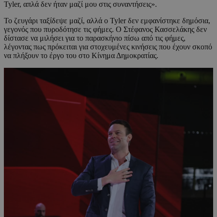
Tyler, απλά δεν ήταν μαζί μου στις συναντήσεις».
Το ζευγάρι ταξίδεψε μαζί, αλλά ο Tyler δεν εμφανίστηκε δημόσια,
γεγονός που πυροδότησε τις φήμες. Ο Στέφανος Κασσελάκης δεν
δίστασε να μιλήσει για το παρασκήνιο πίσω από τις φήμες,
λέγοντας πως πρόκειται για στοχευμένες κινήσεις που έχουν σκοπό
να πλήξουν το έργο του στο Κίνημα Δημοκρατίας.