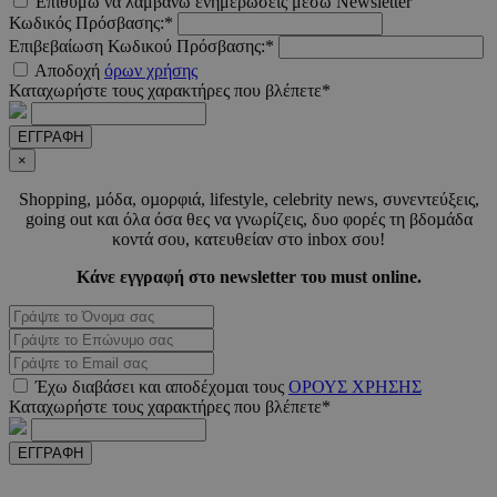
Επιθυμώ να λαμβάνω ενημερώσεις μέσω Newsletter
μέρ
Κωδικός Πρόσβασης:*
Επιβεβαίωση Κωδικού Πρόσβασης:*
CookieScriptConsent
4 εβδο
CookieScript
Αποδοχή
όρων χρήσης
2 μέ
www.must.com.cy
Καταχωρήστε τους χαρακτήρες που βλέπετε*
ΕΓΓΡΑΦΗ
×
_scc_session
.entelia-
19 λεπτ
Shopping, µόδα, οµορφιά, lifestyle, celebrity news, συνεντεύξεις,
adserver.com
δευτερό
going out και όλα όσα θες να γνωρίζεις, δυο φορές τη βδοµάδα
κοντά σου, κατευθείαν στο inbox σου!
Κάνε εγγραφή στο newsletter του must online.
PHPSESSID
συνεδ
PHP.net
www.must.com.cy
Έχω διαβάσει και αποδέχοµαι τους
ΟΡΟΥΣ ΧΡΗΣΗΣ
Καταχωρήστε τους χαρακτήρες που βλέπετε*
ΕΓΓΡΑΦΗ