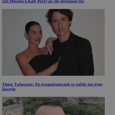
Στη Μύκονο η Katy Perry με τον σύντροφό της
Τάσος Τρύφωνος: Τα στιγμιότυπα από το ταξίδι του στην
Σκωτία