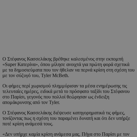
Ο Στέφανος Κασσελάκης βρέθηκε καλεσμένος στην εκπομπή
«Super Κατερίνα», όπου μίλησε ανοιχτά για πρώτη φορά σχετικά
με τα δημοσιεύματα που τον ήθελαν να περνά κρίση στη σχέση του
με τον σύζυγό του, Tyler McBeth.
Οι φήμες περί χωρισμού πλημμύρισαν τα μέσα ενημέρωσης τις
τελευταίες ημέρες, ειδικά μετά το πρόσφατο ταξίδι του Στέφανου
στο Παρίσι, γεγονός που πολλοί θεώρησαν ως ένδειξη
απομάκρυνσης από τον Tyler.
Ο Στέφανος Κασσελάκης διέψευσε κατηγορηματικά τις φήμες,
τονίζοντας πως η σχέση του παραμένει δυνατή και ότι δεν υπήρξε
ποτέ κρίση ανάμεσά τους.
«Δεν υπήρχε καμία κρίση ανάμεσα μας. Πήγα στο Παρίσι με τον