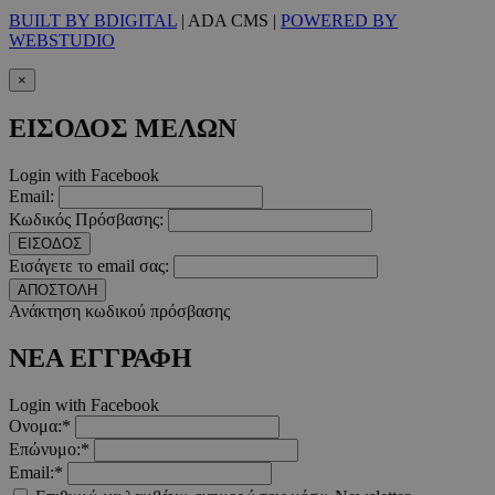
Προμηθευτής
/
BUILT BY BDIGITAL
| ADA CMS |
POWERED BY
Ονοματεπώνυμο
Λήξ
Πεδίο
WEBSTUDIO
PinToTopCookie
www.must.com.cy
12 ώ
×
ΕΙΣΟΔΟΣ ΜΕΛΩΝ
Login with Facebook
Email:
__cf_bm
29 λεπτ
Cloudflare Inc.
Κωδικός Πρόσβασης:
δευτερό
.twitter.com
ΕΙΣΟΔΟΣ
Εισάγετε το email σας:
Google Privacy Polic
ΑΠΟΣΤΟΛΗ
Ανάκτηση κωδικού πρόσβασης
__cf_bm
29 λεπτ
Cloudflare Inc.
ΝΕΑ ΕΓΓΡΑΦΗ
δευτερό
.pexels.com
Login with Facebook
Ονομα:*
Επώνυμο:*
Email:*
LangCookie
www.must.com.cy
1 εβδομ