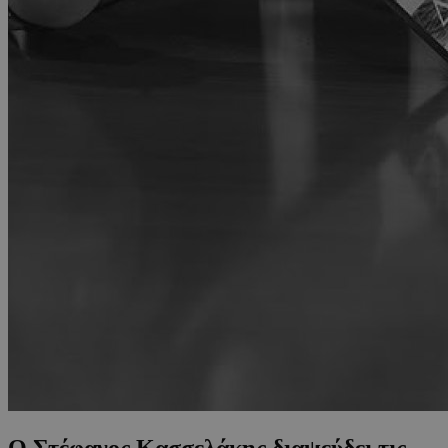
Ο Στέφανος Κασσελάκης διαψεύδει τις