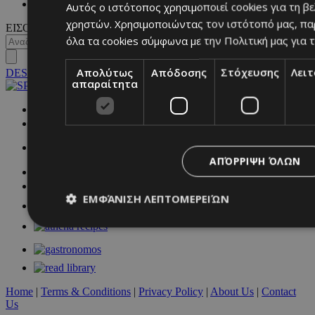
ΓΕΝΙΚΕΣ ΠΛΗΡΟΦΟΡΙΕΣ
Αυτός ο ιστότοπος χρησιμοποιεί cookies για τη β
χρηστών. Χρησιμοποιώντας τον ιστότοπό μας, πα
ΕΙΣΟΔΟΣ
όλα τα cookies σύμφωνα με την Πολιτική μας για τ
Απολύτως
Απόδοσης
Στόχευσης
Λει
DESKTOP
απαραίτητα
NETWORK:
ΑΠΌΡΡΙΨΗ ΌΛΩΝ
ΕΜΦΆΝΙΣΗ ΛΕΠΤΟΜΕΡΕΙΏΝ
Απολύτως απαραίτητα
Απόδοσης
Στόχευσης
Λ
Τα απολύτως απαραίτητα cookies επιτρέπουν βασικές λειτουργ
Home
|
Terms & Conditions
|
Privacy Policy
|
About Us
|
Contact
χρήστη και τη διαχείριση λογαριασμού. Ο ιστότοπος δεν μπορε
Us
απολύτως απαραίτητα cookies.