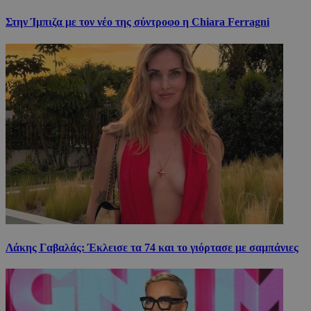
Στην Ίμπιζα με τον νέο της σύντροφο η Chiara Ferragni
Λάκης Γαβαλάς: Έκλεισε τα 74 και το γιόρτασε με σαμπάνιες