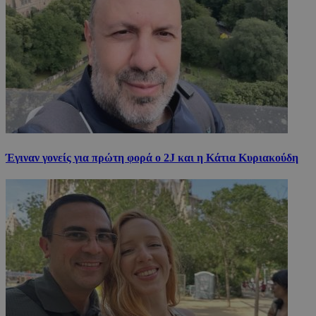
Έγιναν γονείς για πρώτη φορά ο 2J και η Κάτια Κυριακούδη