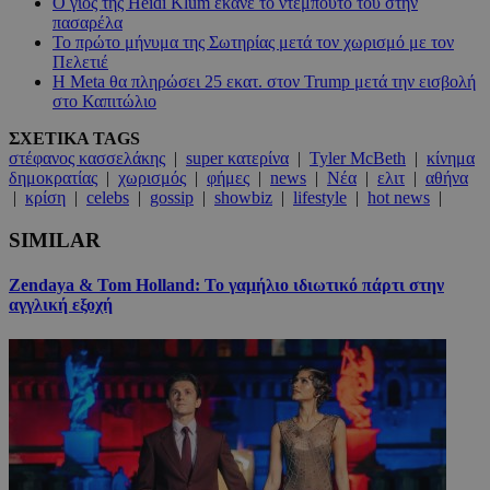
Ο γιος της Heidi Klum έκανε το ντεμπούτο του στην
πασαρέλα
Το πρώτο μήνυμα της Σωτηρίας μετά τον χωρισμό με τον
Πελετιέ
Η Meta θα πληρώσει 25 εκατ. στον Trump μετά την εισβολή
στο Καπιτώλιο
ΣΧΕΤΙΚΑ TAGS
στέφανος κασσελάκης
|
super κατερίνα
|
Tyler McBeth
|
κίνημα
δημοκρατίας
|
χωρισμός
|
φήμες
|
news
|
Νέα
|
ελιτ
|
αθήνα
|
κρίση
|
celebs
|
gossip
|
showbiz
|
lifestyle
|
hot news
|
SIMILAR
Zendaya & Tom Holland: Το γαμήλιο ιδιωτικό πάρτι στην
αγγλική εξοχή