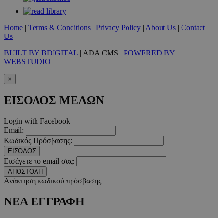
Τα απολύτως απαραίτητα cookies επιτρέπουν βασικές λειτουργ
χρήστη και τη διαχείριση λογαριασμού. Ο ιστότοπος δεν μπορε
Home
|
Terms & Conditions
|
Privacy Policy
|
About Us
|
Contact
απολύτως απαραίτητα cookies.
Us
Προμηθευτής
/
Ονοματεπώνυμο
Λήξ
BUILT BY BDIGITAL
| ADA CMS |
POWERED BY
Πεδίο
WEBSTUDIO
PinToTopCookie
www.must.com.cy
12 ώ
×
ΕΙΣΟΔΟΣ ΜΕΛΩΝ
Login with Facebook
__cf_bm
29 λεπτ
Cloudflare Inc.
Email:
δευτερό
.twitter.com
Κωδικός Πρόσβασης:
ΕΙΣΟΔΟΣ
Google Privacy Polic
Εισάγετε το email σας:
ΑΠΟΣΤΟΛΗ
Ανάκτηση κωδικού πρόσβασης
__cf_bm
29 λεπτ
Cloudflare Inc.
δευτερό
.pexels.com
ΝΕΑ ΕΓΓΡΑΦΗ