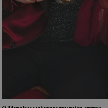
Ο Μαυρίκιος γιόρτασε την τρίτη επέτειο