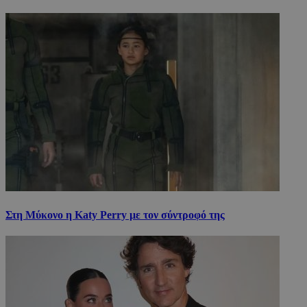
Στη Μύκονο η Katy Perry με τον σύντροφό της