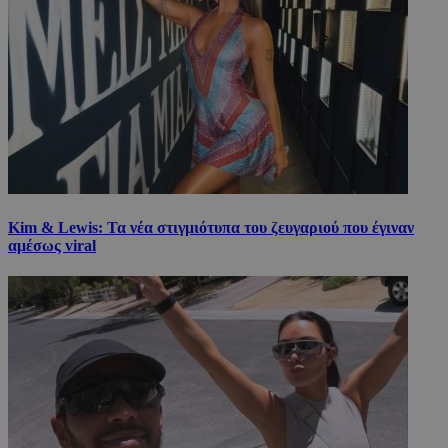
Kim & Lewis: Τα νέα στιγμιότυπα του ζευγαριού που έγιναν
αμέσως viral