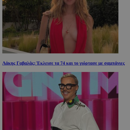
Λάκης Γαβαλάς: Έκλεισε τα 74 και το γιόρτασε με σαμπάνιες