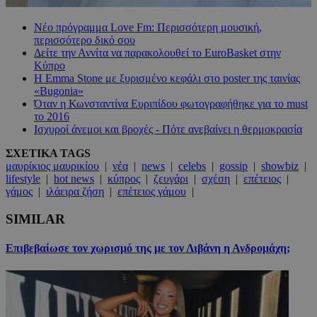
Νέο πρόγραμμα Love Fm: Περισσότερη μουσική,
περισσότερο δικό σου
Δείτε την Αννίτα να παρακολουθεί το EuroBasket στην
Κύπρο
Η Emma Stone με ξυρισμένο κεφάλι στο poster της ταινίας
«Bugonia»
Όταν η Κωνσταντίνα Ευριπίδου φωτογραφήθηκε για το must
το 2016
Ισχυροί άνεμοι και βροχές - Πότε ανεβαίνει η θερμοκρασία
ΣΧΕΤΙΚΑ TAGS
μαυρίκιος μαυρικίου
|
νέα
|
news
|
celebs
|
gossip
|
showbiz
|
lifestyle
|
hot news
|
κύπρος
|
ζευγάρι
|
σχέση
|
επέτειος
|
γάμος
|
ιλάειρα ζήση
|
επέτειος γάμου
|
SIMILAR
Επιβεβαίωσε τον χωρισμό της με τον Λιβάνη η Ανδρομάχη;