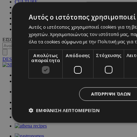
CULTURE
BLOGS
MAGAZINE
Αυτός ο ιστότοπος χρησιμοποιεί 
WKND BY MUST
ASTROLOGY
Αυτός ο ιστότοπος χρησιμοποιεί cookies για τη β
ΓΕΝΙΚΕΣ ΠΛΗΡΟΦΟΡΙΕΣ
χρηστών. Χρησιμοποιώντας τον ιστότοπό μας, πα
ΕΙΣΟΔΟΣ
όλα τα cookies σύμφωνα με την Πολιτική μας για τ
Απολύτως
Απόδοσης
Στόχευσης
Λει
DESKTOP
απαραίτητα
NETWORK:
ΑΠΌΡΡΙΨΗ ΌΛΩΝ
ΕΜΦΆΝΙΣΗ ΛΕΠΤΟΜΕΡΕΙΏΝ
Απολύτως απαραίτητα
Απόδοσης
Στόχευσης
Λ