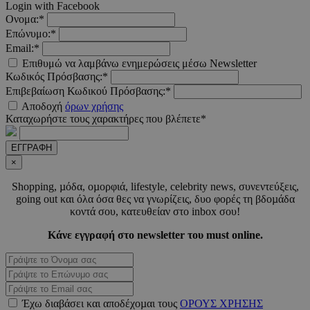
Login with Facebook
Ονομα:*
Επώνυμο:*
Email:*
LangCookie
www.must.com.cy
1 εβδομ
μέρ
Επιθυμώ να λαμβάνω ενημερώσεις μέσω Newsletter
Κωδικός Πρόσβασης:*
CookieScriptConsent
4 εβδο
CookieScript
Επιβεβαίωση Κωδικού Πρόσβασης:*
2 μέ
www.must.com.cy
Αποδοχή
όρων χρήσης
Καταχωρήστε τους χαρακτήρες που βλέπετε*
ΕΓΓΡΑΦΗ
×
_scc_session
.entelia-
19 λεπτ
Shopping, µόδα, οµορφιά, lifestyle, celebrity news, συνεντεύξεις,
adserver.com
δευτερό
going out και όλα όσα θες να γνωρίζεις, δυο φορές τη βδοµάδα
κοντά σου, κατευθείαν στο inbox σου!
Κάνε εγγραφή στο newsletter του must online.
PHPSESSID
συνεδ
PHP.net
www.must.com.cy
Έχω διαβάσει και αποδέχοµαι τους
ΟΡΟΥΣ ΧΡΗΣΗΣ