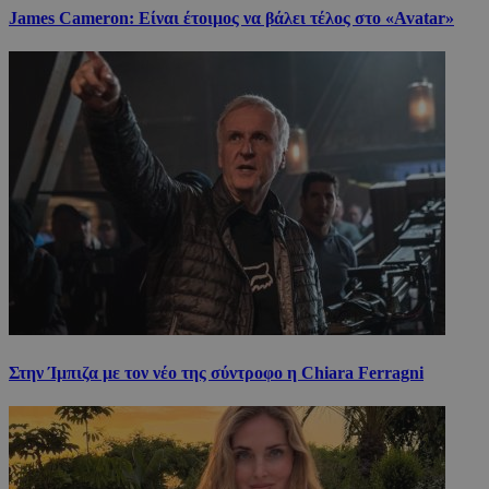
James Cameron: Είναι έτοιμος να βάλει τέλος στο «Avatar»
Στην Ίμπιζα με τον νέο της σύντροφο η Chiara Ferragni