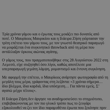
Τρία χρόνια γάμου και ο έρωτας τους μοιάζει πιο δυνατός από
ποτέ. Ο Μαυρίκιος Μαυρικίου και η Ιλάειρα Ζήση γιόρτασαν την
τρίτη επέτειο του γάμου τους, με τον γνωστό θεατρικό παραγωγό
να μοιράζεται ένα συγκινητικό throwback από τη μέρα που
αντάλλαξαν όρκους αιώνιας αγάπης.
Ο γάμος τους, που πραγματοποιήθηκε στις 28 Αυγούστου 2022 στη
Λεμεσό, είχε συζητηθεί όσο λίγοι, καθώς αποτέλεσε μια
υπερπαραγωγή γεμάτη λάμψη, ρομαντισμό και έντονη συγκίνηση.
Με αφορμή την επέτειο, ο Μαυρίκιος ανάρτησε φωτογραφία από τη
μεγάλη τους μέρα, γράφοντας στη λεζάντα: «3 χρόνια σήμερα…
ίδιο βλέμμα, ίδια καρδιά, ίδια υπόσχεση… Για πάντα εμείς. Σ’
αγαπώ μέχρι τέλους».
Η Ιλάειρα Ζήση δεν άργησε να αναδημοσιεύσει το στιγμιότυπο,
επιβεβαιώνοντας με τον πιο γλυκό τρόπο πως το ζευγάρι
εξακολουθεί να ζει τον ίδιο παραμυθένιο έρωτα που ξεκίνησε πριν