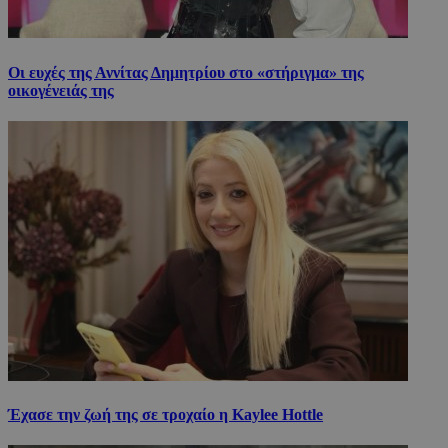
Οι ευχές της Αννίτας Δημητρίου στο «στήριγμα» της
οικογένειάς της
Έχασε την ζωή της σε τροχαίο η Kaylee Hottle