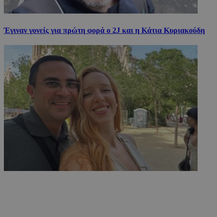
Έγιναν γονείς για πρώτη φορά ο 2J και η Κάτια Κυριακούδη