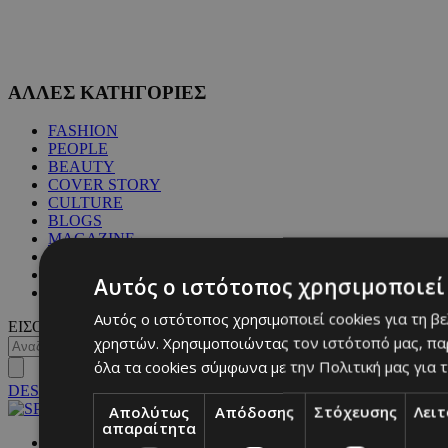
ΑΛΛΕΣ ΚΑΤΗΓΟΡΙΕΣ
FASHION
PEOPLE
BEAUTY
COVER STORY
CULTURE
BLOGS
MAGAZINE
WKND BY MUST
ASTROLOGY
Αυτός ο ιστότοπος χρησιμοποιεί 
ΓΕΝΙΚΕΣ ΠΛΗΡΟΦΟΡΙΕΣ
Αυτός ο ιστότοπος χρησιμοποιεί cookies για τη β
ΕΙΣΟΔΟΣ
χρηστών. Χρησιμοποιώντας τον ιστότοπό μας, πα
όλα τα cookies σύμφωνα με την Πολιτική μας για τ
DESKTOP
Απολύτως
Απόδοσης
Στόχευσης
Λει
απαραίτητα
NETWORK: