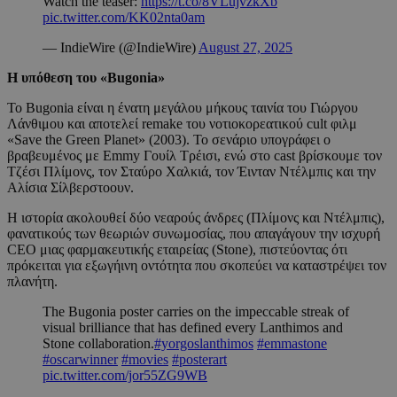
Watch the teaser:
https://t.co/8VLujvzkXb
pic.twitter.com/KK02nta0am
— IndieWire (@IndieWire)
August 27, 2025
Η υπόθεση του «Bugonia»
Το Bugonia είναι η ένατη μεγάλου μήκους ταινία του Γιώργου
Λάνθιμου και αποτελεί remake του νοτιοκορεατικού cult φιλμ
«Save the Green Planet» (2003). Το σενάριο υπογράφει ο
βραβευμένος με Emmy Γουίλ Τρέισι, ενώ στο cast βρίσκουμε τον
Τζέσι Πλίμονς, τον Σταύρο Χαλκιά, τον Έινταν Ντέλμπις και την
Αλίσια Σίλβερστοουν.
Η ιστορία ακολουθεί δύο νεαρούς άνδρες (Πλίμονς και Ντέλμπις),
φανατικούς των θεωριών συνωμοσίας, που απαγάγουν την ισχυρή
CEO μιας φαρμακευτικής εταιρείας (Stone), πιστεύοντας ότι
πρόκειται για εξωγήινη οντότητα που σκοπεύει να καταστρέψει τον
πλανήτη.
The Bugonia poster carries on the impeccable streak of
visual brilliance that has defined every Lanthimos and
Stone collaboration.
#yorgoslanthimos
#emmastone
#oscarwinner
#movies
#posterart
pic.twitter.com/jor55ZG9WB