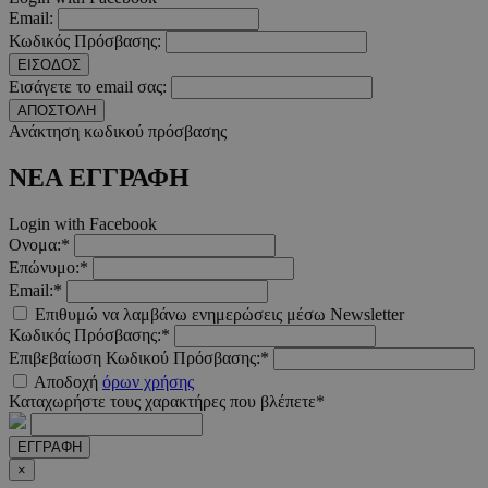
Email:
Κωδικός Πρόσβασης:
__cf_bm
29 λεπτ
Cloudflare Inc.
ΕΙΣΟΔΟΣ
δευτερό
.twitter.com
Εισάγετε το email σας:
ΑΠΟΣΤΟΛΗ
Google Privacy Polic
Ανάκτηση κωδικού πρόσβασης
ΝΕΑ ΕΓΓΡΑΦΗ
__cf_bm
29 λεπτ
Cloudflare Inc.
δευτερό
.pexels.com
Login with Facebook
Ονομα:*
Επώνυμο:*
Email:*
Επιθυμώ να λαμβάνω ενημερώσεις μέσω Newsletter
LangCookie
www.must.com.cy
1 εβδομ
Κωδικός Πρόσβασης:*
μέρ
Επιβεβαίωση Κωδικού Πρόσβασης:*
Αποδοχή
όρων χρήσης
CookieScriptConsent
4 εβδο
CookieScript
Καταχωρήστε τους χαρακτήρες που βλέπετε*
2 μέ
www.must.com.cy
ΕΓΓΡΑΦΗ
×