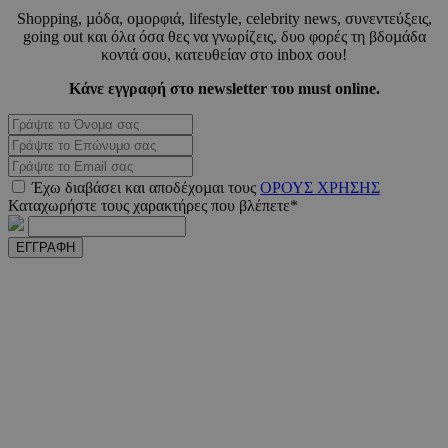
Shopping, µόδα, οµορφιά, lifestyle, celebrity news, συνεντεύξεις,
going out και όλα όσα θες να γνωρίζεις, δυο φορές τη βδοµάδα
_scc_session
.entelia-
19 λεπτ
adserver.com
δευτερό
κοντά σου, κατευθείαν στο inbox σου!
Κάνε εγγραφή στο newsletter του must online.
PHPSESSID
συνεδ
PHP.net
www.must.com.cy
Έχω διαβάσει και αποδέχοµαι τους
ΟΡΟΥΣ ΧΡΗΣΗΣ
Καταχωρήστε τους χαρακτήρες που βλέπετε*
ΕΓΓΡΑΦΗ
PHPSESSID
συνεδ
PHP.net
m.must.com.cy