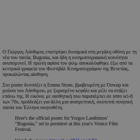
Ο Γιώργος Λάνθιμος επιστρέφει δυναμικά στη μεγάλη οθόνη με τη
νέα του ταινία, Bugonia, και ήδη η κινηματογραφική κοινότητα
ανυπομονεί. Η πρώτη αφίσα του φιλμ αποκαλύφθηκε έξω από τα
κεντρικά γραφεία του Φεστιβάλ Κινηματογράφου της Βενετίας,
προκαλώντας αίσθηση.
Στο poster δεσπόζει η Emma Stone, βραβευμένη με Όσκαρ και
μούσα του Λάνθιμου, με ξυρισμένο κεφάλι και μέλι να στάζει
επάνω της. Η εικόνα, με αισθητική που παραπέμπει σε retro sci-fi
των 70s, προϊδεάζει για άλλη μια ανατρεπτική, σκοτεινά ποιητική
ταινία του Έλληνα σκηνοθέτη.
Here's the official poster for Yorgos Lanthimos'
"Bugonia," set to premiere at this year's Venice Film
Festival.