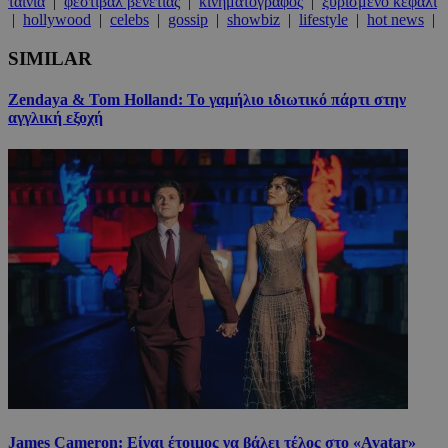
ταινία
|
φεστιβάλ βενετίας
|
κινηματογράφος
|
ξυρισμένο κεφάλι
|
hollywood
|
celebs
|
gossip
|
showbiz
|
lifestyle
|
hot news
|
SIMILAR
Zendaya & Tom Holland: Το γαμήλιο ιδιωτικό πάρτι στην
αγγλική εξοχή
James Cameron: Είναι έτοιμος να βάλει τέλος στο «Avatar»