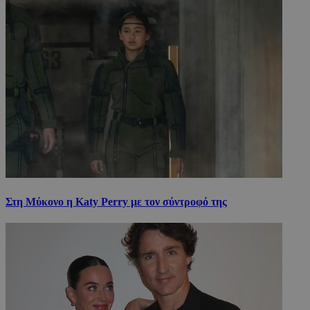
Στη Μύκονο η Katy Perry με τον σύντροφό της