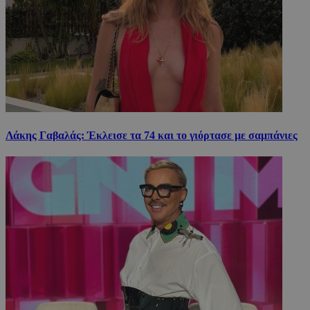
Λάκης Γαβαλάς: Έκλεισε τα 74 και το γιόρτασε με σαμπάνιες