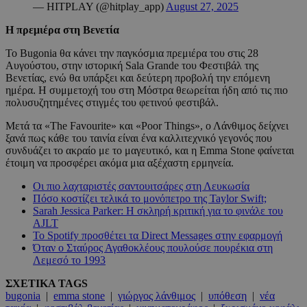
— HITPLAY (@hitplay_app)
August 27, 2025
Η πρεμιέρα στη Βενετία
Το Bugonia θα κάνει την παγκόσμια πρεμιέρα του στις 28
Αυγούστου, στην ιστορική Sala Grande του Φεστιβάλ της
Βενετίας, ενώ θα υπάρξει και δεύτερη προβολή την επόμενη
ημέρα. Η συμμετοχή του στη Μόστρα θεωρείται ήδη από τις πιο
πολυσυζητημένες στιγμές του φετινού φεστιβάλ.
Μετά τα «The Favourite» και «Poor Things», ο Λάνθιμος δείχνει
ξανά πως κάθε του ταινία είναι ένα καλλιτεχνικό γεγονός που
συνδυάζει το ακραίο με το μαγευτικό, και η Emma Stone φαίνεται
έτοιμη να προσφέρει ακόμα μια αξέχαστη ερμηνεία.
Οι πιο λαχταριστές σαντουιτσάρες στη Λευκωσία
Πόσο κοστίζει τελικά το μονόπετρο της Taylor Swift;
Sarah Jessica Parker: Η σκληρή κριτική για το φινάλε του
AJLT
Το Spotify προσθέτει τα Direct Messages στην εφαρμογή
Όταν ο Σταύρος Αγαθοκλέους πουλούσε πουρέκια στη
Λεμεσό το 1993
ΣΧΕΤΙΚΑ TAGS
bugonia
|
emma stone
|
γιώργος λάνθιμος
|
υπόθεση
|
νέα