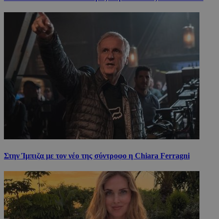
Στην Ίμπιζα με τον νέο της σύντροφο η Chiara Ferragni