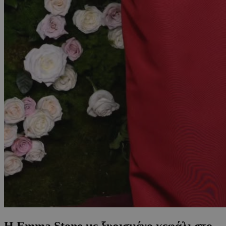
Η Emma Stone με ξυρισμένο κεφάλι στο