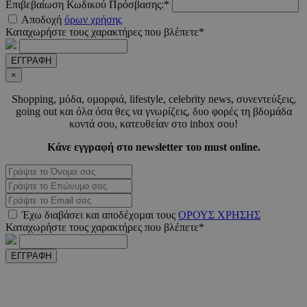
Επιβεβαίωση Κωδικού Πρόσβασης:*
Αποδοχή
όρων χρήσης
Καταχωρήστε τους χαρακτήρες που βλέπετε*
_scc_session
.entelia-
19 λεπτ
ΕΓΓΡΑΦΗ
adserver.com
δευτερό
×
Shopping, µόδα, οµορφιά, lifestyle, celebrity news, συνεντεύξεις,
going out και όλα όσα θες να γνωρίζεις, δυο φορές τη βδοµάδα
PHPSESSID
συνεδ
PHP.net
κοντά σου, κατευθείαν στο inbox σου!
www.must.com.cy
Κάνε εγγραφή στο newsletter του must online.
Έχω διαβάσει και αποδέχοµαι τους
ΟΡΟΥΣ ΧΡΗΣΗΣ
Καταχωρήστε τους χαρακτήρες που βλέπετε*
ΕΓΓΡΑΦΗ
PHPSESSID
συνεδ
PHP.net
m.must.com.cy