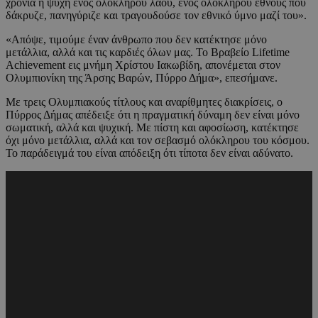
χρόνια η ψυχή ενός ολόκληρου λαού, ενός ολόκληρου έθνους που
δάκρυζε, πανηγύριζε και τραγουδούσε τον εθνικό ύμνο μαζί του».
«Απόψε, τιμούμε έναν άνθρωπο που δεν κατέκτησε μόνο
μετάλλια, αλλά και τις καρδιές όλων μας. Το Βραβείο Lifetime
Achievement εις μνήμη Χρίστου Ιακωβίδη, απονέμεται στον
Ολυμπιονίκη της Άρσης Βαρών, Πύρρο Δήμα», επεσήμανε.
Με τρεις Ολυμπιακούς τίτλους και αναρίθμητες διακρίσεις, ο
Πύρρος Δήμας απέδειξε ότι η πραγματική δύναμη δεν είναι μόνο
σωματική, αλλά και ψυχική. Με πίστη και αφοσίωση, κατέκτησε
όχι μόνο μετάλλια, αλλά και τον σεβασμό ολόκληρου του κόσμου.
Το παράδειγμά του είναι απόδειξη ότι τίποτα δεν είναι αδύνατο.