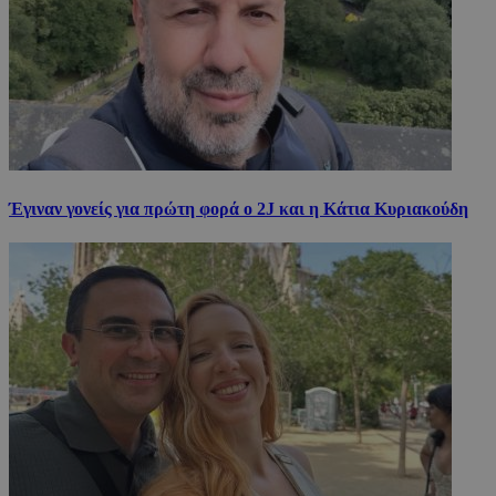
Έγιναν γονείς για πρώτη φορά ο 2J και η Κάτια Κυριακούδη