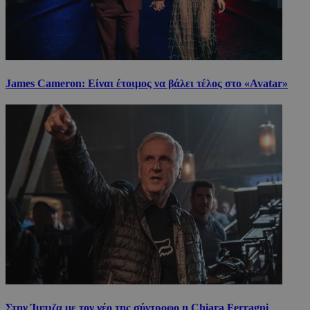
James Cameron: Είναι έτοιμος να βάλει τέλος στο «Avatar»
Στην Ίμπιζα με τον νέο της σύντροφο η Chiara Ferragni