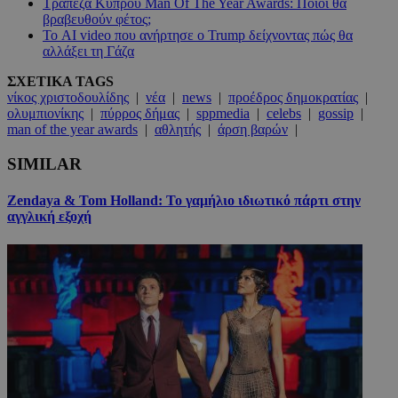
Τράπεζα Κύπρου Man Of The Year Awards: Ποιοι θα
βραβευθούν φέτος;
Το AI video που ανήρτησε ο Trump δείχνοντας πώς θα
αλλάξει τη Γάζα
ΣΧΕΤΙΚΑ TAGS
νίκος χριστοδουλίδης
|
νέα
|
news
|
προέδρος δημοκρατίας
|
ολυμπιονίκης
|
πύρρος δήμας
|
sppmedia
|
celebs
|
gossip
|
man of the year awards
|
αθλητής
|
άρση βαρών
|
SIMILAR
Zendaya & Tom Holland: Το γαμήλιο ιδιωτικό πάρτι στην
αγγλική εξοχή