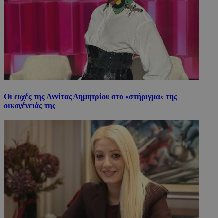
Οι ευχές της Αννίτας Δημητρίου στο «στήριγμα» της
οικογένειάς της