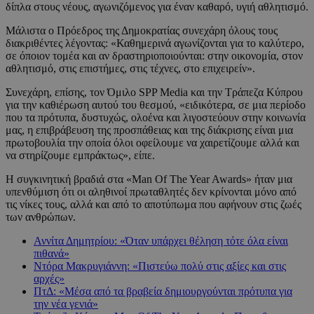
δίπλα στους νέους, αγωνιζόμενος για έναν καθαρό, υγιή αθλητισμό.
Μάλιστα ο Πρόεδρος της Δημοκρατίας συνεχάρη όλους τους
διακριθέντες λέγοντας: «Καθημερινά αγωνίζονται για το καλύτερο,
σε όποιον τομέα και αν δραστηριοποιούνται: στην οικονομία, στον
αθλητισμό, στις επιστήμες, στις τέχνες, στο επιχειρείν».
Συνεχάρη, επίσης, τον Όμιλο SPP Media και την Τράπεζα Κύπρου
για την καθιέρωση αυτού του θεσμού, «ειδικότερα, σε μια περίοδο
που τα πρότυπα, δυστυχώς, ολοένα και λιγοστεύουν στην κοινωνία
μας, η επιβράβευση της προσπάθειας και της διάκρισης είναι μια
πρωτοβουλία την οποία όλοι οφείλουμε να χαιρετίζουμε αλλά και
να στηρίζουμε εμπράκτως», είπε.
Η συγκινητική βραδιά στα «Man Of The Year Awards» ήταν μια
υπενθύμιση ότι οι αληθινοί πρωταθλητές δεν κρίνονται μόνο από
τις νίκες τους, αλλά και από το αποτύπωμα που αφήνουν στις ζωές
των ανθρώπων.
Αννίτα Δημητρίου: «Όταν υπάρχει θέληση τότε όλα είναι
πιθανά»
Ντόρα Μακρυγιάννη: «Πιστεύω πολύ στις αξίες και στις
αρχές»
ΠτΔ: «Μέσα από τα βραβεία δημιουργούνται πρότυπα για
την νέα γενιά»