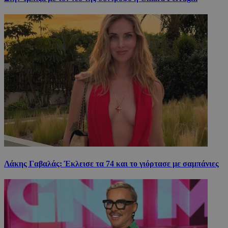
Λάκης Γαβαλάς: Έκλεισε τα 74 και το γιόρτασε με σαμπάνιες