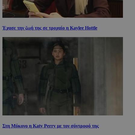
Έχασε την ζωή της σε τροχαίο η Kaylee Hottle
Στη Μύκονο η Katy Perry με τον σύντροφό της