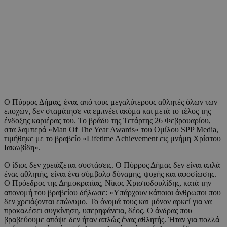
Ο Πύρρος Δήμας, ένας από τους μεγαλύτερους αθλητές όλων των
εποχών, δεν σταμάτησε να εμπνέει ακόμα και μετά το τέλος της
ένδοξης καριέρας του. Το βράδυ της Τετάρτης 26 Φεβρουαρίου,
στα λαμπερά «Man Of The Year Awards» του Ομίλου SPP Media,
τιμήθηκε με το βραβείο «Lifetime Achievement εις μνήμη Χρίστου
Ιακωβίδη».
Ο ίδιος δεν χρειάζεται συστάσεις. Ο Πύρρος Δήμας δεν είναι απλά
ένας αθλητής, είναι ένα σύμβολο δύναμης, ψυχής και αφοσίωσης.
Ο Πρόεδρος της Δημοκρατίας, Νίκος Χριστοδουλίδης, κατά την
απονομή του βραβείου δήλωσε: «Υπάρχουν κάποιοι άνθρωποι που
δεν χρειάζονται επώνυμο. Το όνομά τους και μόνον αρκεί για να
προκαλέσει συγκίνηση, υπερηφάνεια, δέος. Ο άνδρας που
βραβεύουμε απόψε δεν ήταν απλώς ένας αθλητής. Ήταν για πολλά