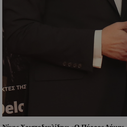
Νίκος Χριστοδουλίδης: «Ο Πύρρος Δήμας