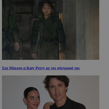
Στη Μύκονο η Katy Perry με τον σύντροφό της