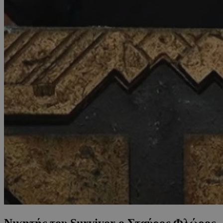
Νικητής του Survivor ο Σταύρος Φλώρος