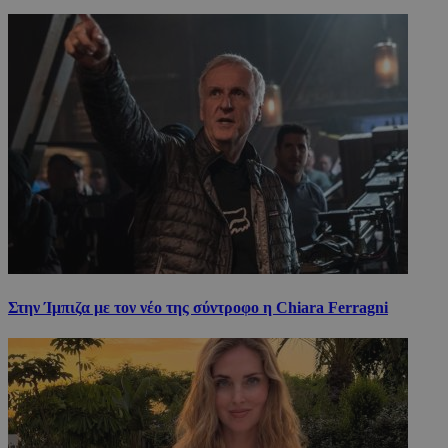
Στην Ίμπιζα με τον νέο της σύντροφο η Chiara Ferragni