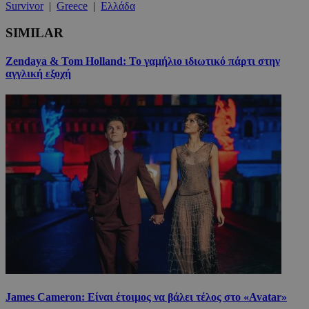
Survivor
|
Greece
|
Ελλάδα
SIMILAR
Zendaya & Tom Holland: Το γαμήλιο ιδιωτικό πάρτι στην
αγγλική εξοχή
James Cameron: Είναι έτοιμος να βάλει τέλος στο «Avatar»