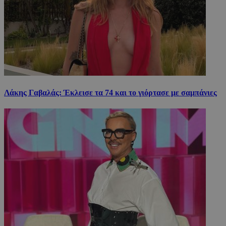
Λάκης Γαβαλάς: Έκλεισε τα 74 και το γιόρτασε με σαμπάνιες