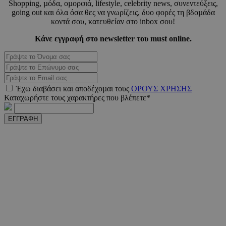
Shopping, µόδα, οµορφιά, lifestyle, celebrity news, συνεντεύξεις,
going out και όλα όσα θες να γνωρίζεις, δυο φορές τη βδοµάδα
κοντά σου, κατευθείαν στο inbox σου!
Κάνε εγγραφή στο newsletter του must online.
_scc_session
.entelia-
19 λεπτ
adserver.com
δευτερό
PHPSESSID
συνεδ
PHP.net
Έχω διαβάσει και αποδέχοµαι τους
ΟΡΟΥΣ ΧΡΗΣΗΣ
www.must.com.cy
Καταχωρήστε τους χαρακτήρες που βλέπετε*
ΕΓΓΡΑΦΗ
PHPSESSID
συνεδ
PHP.net
m.must.com.cy