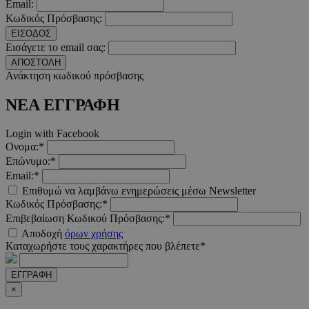
Email:
Κωδικός Πρόσβασης:
ΕΙΣΟΔΟΣ
Εισάγετε το email σας:
ΑΠΟΣΤΟΛΗ
__cf_bm
29 λεπτ
Cloudflare Inc.
Ανάκτηση κωδικού πρόσβασης
δευτερό
.twitter.com
ΝΕΑ ΕΓΓΡΑΦΗ
Google Privacy Polic
Login with Facebook
Ονομα:*
__cf_bm
29 λεπτ
Cloudflare Inc.
Επώνυμο:*
δευτερό
.pexels.com
Email:*
Επιθυμώ να λαμβάνω ενημερώσεις μέσω Newsletter
Κωδικός Πρόσβασης:*
Επιβεβαίωση Κωδικού Πρόσβασης:*
Αποδοχή
όρων χρήσης
LangCookie
www.must.com.cy
1 εβδομ
Καταχωρήστε τους χαρακτήρες που βλέπετε*
μέρ
ΕΓΓΡΑΦΗ
CookieScriptConsent
4 εβδο
CookieScript
×
2 μέ
www.must.com.cy