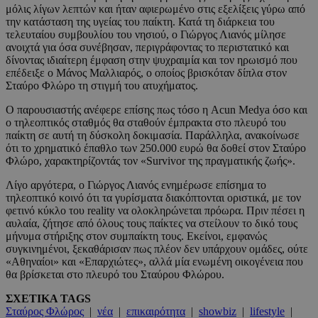
μόλις λίγων λεπτών και ήταν αφιερωμένο στις εξελίξεις γύρω από
την κατάσταση της υγείας του παίκτη. Κατά τη διάρκεια του
τελευταίου συμβουλίου του νησιού, ο Γιώργος Λιανός μίλησε
ανοιχτά για όσα συνέβησαν, περιγράφοντας το περιστατικό και
δίνοντας ιδιαίτερη έμφαση στην ψυχραιμία και τον ηρωισμό που
επέδειξε ο Μάνος Μαλλιαρός, ο οποίος βρισκόταν δίπλα στον
Σταύρο Φλώρο τη στιγμή του ατυχήματος.
Ο παρουσιαστής ανέφερε επίσης πως τόσο η Acun Medya όσο και
ο τηλεοπτικός σταθμός θα σταθούν έμπρακτα στο πλευρό του
παίκτη σε αυτή τη δύσκολη δοκιμασία. Παράλληλα, ανακοίνωσε
ότι το χρηματικό έπαθλο των 250.000 ευρώ θα δοθεί στον Σταύρο
Φλώρο, χαρακτηρίζοντάς τον «Survivor της πραγματικής ζωής».
Λίγο αργότερα, ο Γιώργος Λιανός ενημέρωσε επίσημα το
τηλεοπτικό κοινό ότι τα γυρίσματα διακόπτονται οριστικά, με τον
φετινό κύκλο του reality να ολοκληρώνεται πρόωρα. Πριν πέσει η
αυλαία, ζήτησε από όλους τους παίκτες να στείλουν το δικό τους
μήνυμα στήριξης στον συμπαίκτη τους. Εκείνοι, εμφανώς
συγκινημένοι, ξεκαθάρισαν πως πλέον δεν υπάρχουν ομάδες, ούτε
«Αθηναίοι» και «Επαρχιώτες», αλλά μία ενωμένη οικογένεια που
θα βρίσκεται στο πλευρό του Σταύρου Φλώρου.
ΣΧΕΤΙΚΑ TAGS
Σταύρος Φλώρος
|
νέα
|
επικαιρότητα
|
showbiz
|
lifestyle
|