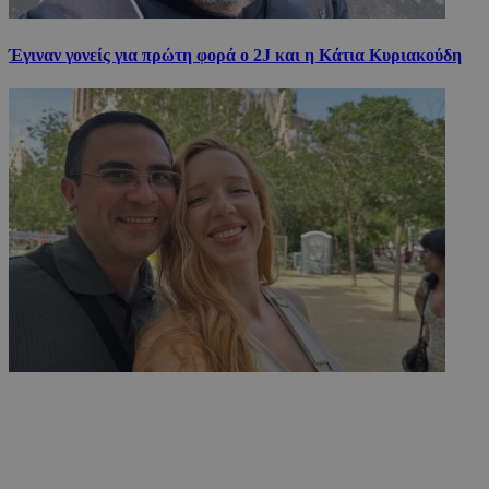
Έγιναν γονείς για πρώτη φορά ο 2J και η Κάτια Κυριακούδη