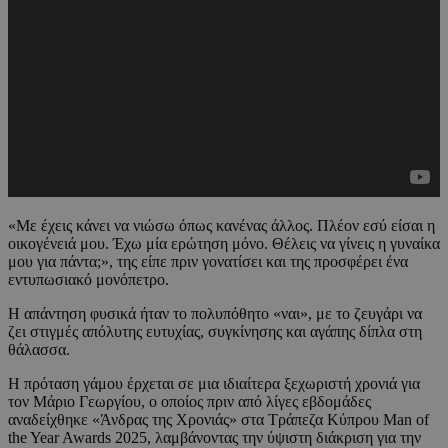
«Με έχεις κάνει να νιώσω όπως κανένας άλλος. Πλέον εσύ είσαι η
οικογένειά μου. Έχω μία ερώτηση μόνο. Θέλεις να γίνεις η γυναίκα
μου για πάντα;», της είπε πριν γονατίσει και της προσφέρει ένα
εντυπωσιακό μονόπετρο.
Η απάντηση φυσικά ήταν το πολυπόθητο «ναι», με το ζευγάρι να
ζει στιγμές απόλυτης ευτυχίας, συγκίνησης και αγάπης δίπλα στη
θάλασσα.
Η πρόταση γάμου έρχεται σε μια ιδιαίτερα ξεχωριστή χρονιά για
τον Μάριο Γεωργίου, ο οποίος πριν από λίγες εβδομάδες
αναδείχθηκε «Άνδρας της Χρονιάς» στα Τράπεζα Κύπρου Man of
the Year Awards 2025, λαμβάνοντας την ύψιστη διάκριση για την