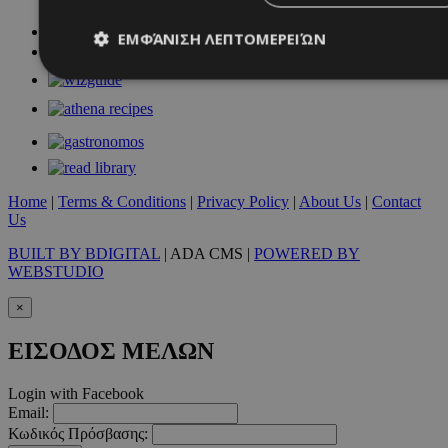
ΕΜΦΆΝΙΣΗ ΛΕΠΤΟΜΕΡΕΙΏΝ
Απολύτως απαραίτητα
Απόδοσης
Στόχευσης
Λ
Τα απολύτως απαραίτητα cookies επιτρέπουν βασικές λειτουργ
χρήστη και τη διαχείριση λογαριασμού. Ο ιστότοπος δεν μπορε
απολύτως απαραίτητα cookies.
Home
|
Terms & Conditions
|
Privacy Policy
|
About Us
|
Contact
Προμηθευτής
/
Us
Ονοματεπώνυμο
Λήξ
Πεδίο
BUILT BY BDIGITAL
| ADA CMS |
POWERED BY
PinToTopCookie
www.must.com.cy
12 ώ
WEBSTUDIO
×
ΕΙΣΟΔΟΣ ΜΕΛΩΝ
__cf_bm
29 λεπτ
Cloudflare Inc.
Login with Facebook
δευτερό
.twitter.com
Email:
Κωδικός Πρόσβασης: