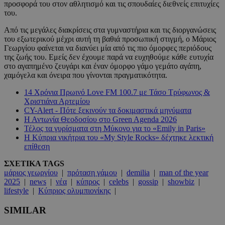
προσφορά του στον αθλητισμό και τις σπουδαίες διεθνείς επιτυχίες
του.
Από τις μεγάλες διακρίσεις στα γυμναστήρια και τις διοργανώσεις
του εξωτερικού μέχρι αυτή τη βαθιά προσωπική στιγμή, ο Μάριος
Γεωργίου φαίνεται να διανύει μία από τις πιο όμορφες περιόδους
της ζωής του. Εμείς δεν έχουμε παρά να ευχηθούμε κάθε ευτυχία
στο αγαπημένο ζευγάρι και έναν όμορφο γάμο γεμάτο αγάπη,
χαμόγελα και όνειρα που γίνονται πραγματικότητα.
14 Χρόνια Πρωινό Love FM 100.7 με Τάσο Τρύφωνος &
Χριστιάνα Αρτεμίου
CY-Alert - Πότε ξεκινούν τα δοκιμαστικά μηνύματα
Η Αντωνία Θεοδοσίου στο Green Agenda 2026
Τέλος τα γυρίσματα στη Μύκονο για το «Emily in Paris»
Η Κύπρια νικήτρια του «My Style Rocks» δέχτηκε λεκτική
επίθεση
ΣΧΕΤΙΚΑ TAGS
μάριος γεωργίου
|
πρόταση γάμου
|
demilia
|
man of the year
2025
|
news
|
νέα
|
κύπρος
|
celebs
|
gossip
|
showbiz
|
lifestyle
|
Κύπριος ολυμπιονίκης
|
SIMILAR