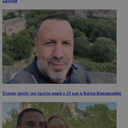
Σκωτία
Έγιναν γονείς για πρώτη φορά ο 2J και η Κάτια Κυριακούδη