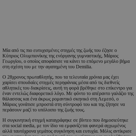
Μία από τις πιο ευτυχισμένες στιγμές της ζωής του έζησε ο
Κύπριος Ολυμπιονίκης της ενόργανης γυμναστικής, Μάριος
Γεωργίου, ο οποίος αποφάσισε να κάνει το επόμενο μεγάλο βήμα
στη σχέση του με την αγαπημένη του Demilia.
Ο 28χρονος πρωταθλητής, που τα τελευταία χρόνια μας έχει
χαρίσει σπουδαίες στιγμές περηφάνιας μέσα από τις διεθνείς
αθλητικές του διακρίσεις, αυτή τη φορά βρέθηκε στο επίκεντρο για
έναν εντελώς διαφορετικό λόγο. Με φόντο το απέραντο γαλάζιο της
θάλασσας και ένα άκρως ρομαντικό σκηνικό στη Λεμεσό, ο
Μάριος γονάτισε μπροστά στη σύντροφό του και της ζήτησε να
περάσουν μαζί το υπόλοιπο της ζωής τους.
Η συγκινητική στιγμή καταγράφηκε σε βίντεο που δημοσιεύτηκε
στα social media, με τον ίδιο να εμφανίζεται φανερά αγχωμένος
αλλά ταυτόχρονα γεμάτος συγκίνηση και ευτυχία. Μόλις αντίκρισε