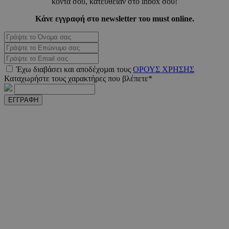
κοντά σου, κατευθείαν στο inbox σου!
PHPSESSID
συνεδ
PHP.net
www.must.com.cy
Κάνε εγγραφή στο newsletter του must online.
Έχω διαβάσει και αποδέχοµαι τους
ΟΡΟΥΣ ΧΡΗΣΗΣ
Καταχωρήστε τους χαρακτήρες που βλέπετε*
ΕΓΓΡΑΦΗ
PHPSESSID
συνεδ
PHP.net
m.must.com.cy