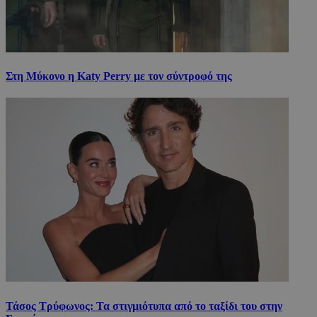
Στη Μύκονο η Katy Perry με τον σύντροφό της
Τάσος Τρύφωνος: Τα στιγμιότυπα από το ταξίδι του στην