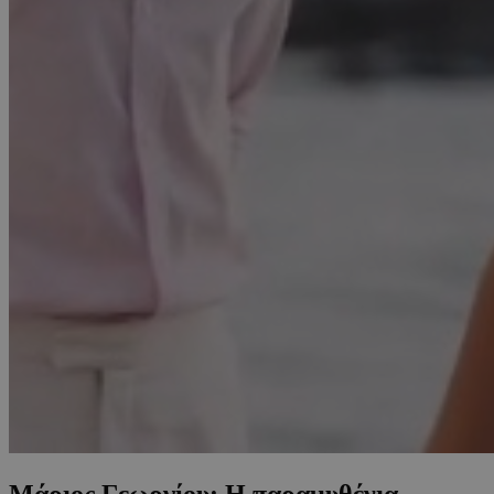
Μάριος Γεωργίου: Η παραμυθένια