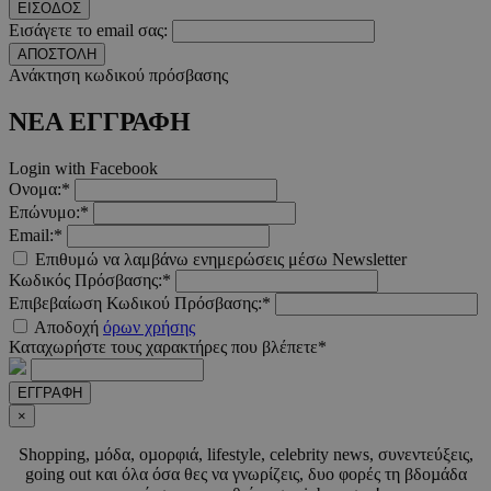
Google Privacy Polic
ΕΙΣΟΔΟΣ
Εισάγετε το email σας:
ΑΠΟΣΤΟΛΗ
Ανάκτηση κωδικού πρόσβασης
__cf_bm
29 λεπτ
Cloudflare Inc.
δευτερό
.pexels.com
ΝΕΑ ΕΓΓΡΑΦΗ
Login with Facebook
Ονομα:*
Επώνυμο:*
LangCookie
www.must.com.cy
1 εβδομ
μέρ
Email:*
Επιθυμώ να λαμβάνω ενημερώσεις μέσω Newsletter
CookieScriptConsent
4 εβδο
Κωδικός Πρόσβασης:*
CookieScript
2 μέ
www.must.com.cy
Επιβεβαίωση Κωδικού Πρόσβασης:*
Αποδοχή
όρων χρήσης
Καταχωρήστε τους χαρακτήρες που βλέπετε*
ΕΓΓΡΑΦΗ
×
_scc_session
.entelia-
19 λεπτ
adserver.com
δευτερό
Shopping, µόδα, οµορφιά, lifestyle, celebrity news, συνεντεύξεις,
going out και όλα όσα θες να γνωρίζεις, δυο φορές τη βδοµάδα