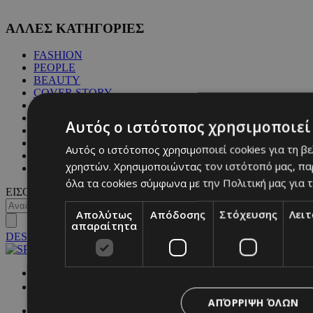
ΑΛΛΕΣ ΚΑΤΗΓΟΡΙΕΣ
FASHION
PEOPLE
BEAUTY
COVER STORY
CULTURE
BLOGS
Αυτός ο ιστότοπος χρησιμοποιεί 
MAGAZINE
WKND BY MUST
Αυτός ο ιστότοπος χρησιμοποιεί cookies για τη β
ASTROLOGY
χρηστών. Χρησιμοποιώντας τον ιστότοπό μας, πα
ΓΕΝΙΚΕΣ ΠΛΗΡΟΦΟΡΙΕΣ
όλα τα cookies σύμφωνα με την Πολιτική μας για τ
ΕΙΣΟΔΟΣ
Απολύτως
Απόδοσης
Στόχευσης
Λει
απαραίτητα
DESKTOP
NETWORK:
ΑΠΌΡΡΙΨΗ ΌΛΩΝ