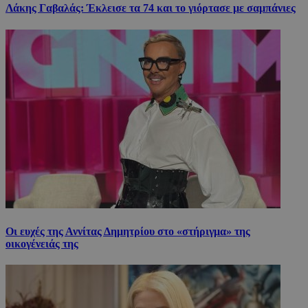
Λάκης Γαβαλάς: Έκλεισε τα 74 και το γιόρτασε με σαμπάνιες
Οι ευχές της Αννίτας Δημητρίου στο «στήριγμα» της
οικογένειάς της