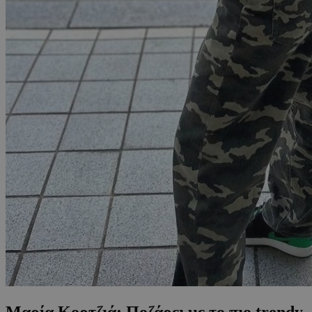
Μαρία Κορτζιά: Ποζάρει με το πιο trendy