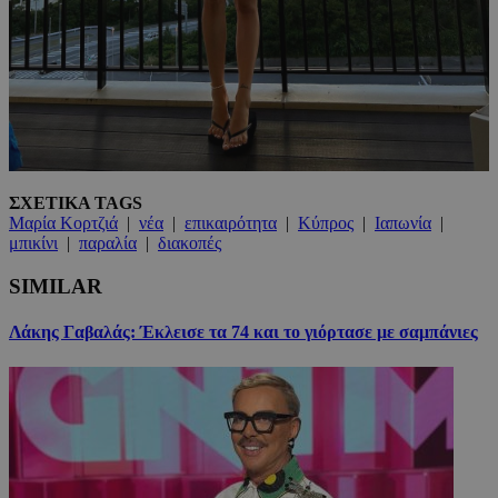
ΣΧΕΤΙΚΑ TAGS
Μαρία Κορτζιά
|
νέα
|
επικαιρότητα
|
Κύπρος
|
Ιαπωνία
|
μπικίνι
|
παραλία
|
διακοπές
SIMILAR
Λάκης Γαβαλάς: Έκλεισε τα 74 και το γιόρτασε με σαμπάνιες