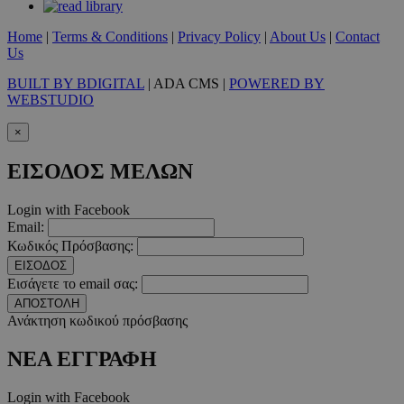
Τα απολύτως απαραίτητα cookies επιτρέπουν βασικές λειτουργ
χρήστη και τη διαχείριση λογαριασμού. Ο ιστότοπος δεν μπορε
Home
|
Terms & Conditions
|
Privacy Policy
|
About Us
|
Contact
απολύτως απαραίτητα cookies.
Us
Προμηθευτής
/
Ονοματεπώνυμο
Λήξ
BUILT BY BDIGITAL
| ADA CMS |
POWERED BY
Πεδίο
WEBSTUDIO
PinToTopCookie
www.must.com.cy
12 ώ
×
ΕΙΣΟΔΟΣ ΜΕΛΩΝ
Login with Facebook
Email:
__cf_bm
29 λεπτ
Cloudflare Inc.
δευτερό
.twitter.com
Κωδικός Πρόσβασης:
ΕΙΣΟΔΟΣ
Google Privacy Polic
Εισάγετε το email σας:
ΑΠΟΣΤΟΛΗ
Ανάκτηση κωδικού πρόσβασης
__cf_bm
29 λεπτ
Cloudflare Inc.
δευτερό
ΝΕΑ ΕΓΓΡΑΦΗ
.pexels.com
Login with Facebook