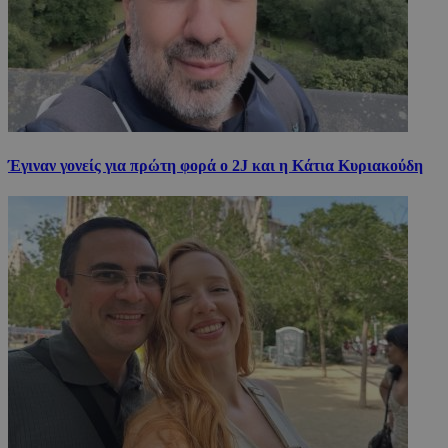
Έγιναν γονείς για πρώτη φορά ο 2J και η Κάτια Κυριακούδη