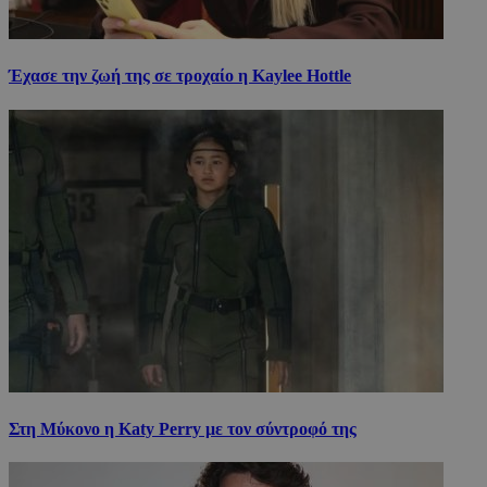
Έχασε την ζωή της σε τροχαίο η Kaylee Hottle
Στη Μύκονο η Katy Perry με τον σύντροφό της