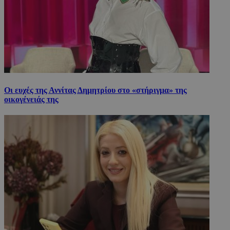
Οι ευχές της Αννίτας Δημητρίου στο «στήριγμα» της
οικογένειάς της