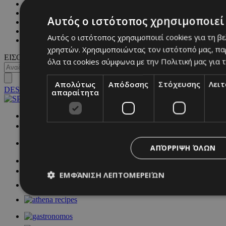
BLOGS
MAGAZINE
Αυτός ο ιστότοπος χρησιμοποιεί 
WKND BY MUST
ASTROLOGY
Αυτός ο ιστότοπος χρησιμοποιεί cookies για τη β
ΓΕΝΙΚΕΣ ΠΛΗΡΟΦΟΡΙΕΣ
χρηστών. Χρησιμοποιώντας τον ιστότοπό μας, πα
ΕΙΣΟΔΟΣ
όλα τα cookies σύμφωνα με την Πολιτική μας για τ
Απολύτως
Απόδοσης
Στόχευσης
Λει
DESKTOP
απαραίτητα
NETWORK:
ΑΠΌΡΡΙΨΗ ΌΛΩΝ
ΕΜΦΆΝΙΣΗ ΛΕΠΤΟΜΕΡΕΙΏΝ
Απολύτως απαραίτητα
Απόδοσης
Στόχευσης
Λ