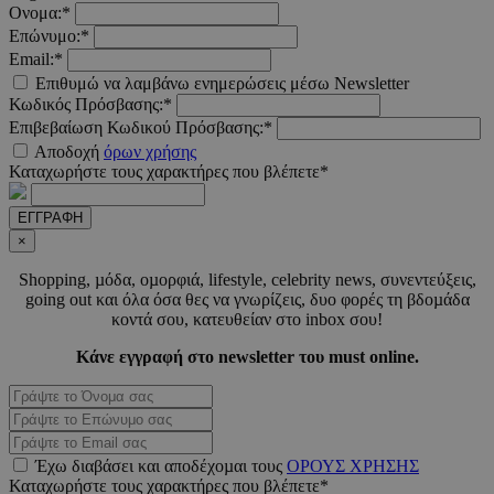
Ονομα:*
Επώνυμο:*
Email:*
LangCookie
www.must.com.cy
1 εβδομ
μέρ
Επιθυμώ να λαμβάνω ενημερώσεις μέσω Newsletter
Κωδικός Πρόσβασης:*
CookieScriptConsent
4 εβδο
Επιβεβαίωση Κωδικού Πρόσβασης:*
CookieScript
2 μέ
www.must.com.cy
Αποδοχή
όρων χρήσης
Καταχωρήστε τους χαρακτήρες που βλέπετε*
ΕΓΓΡΑΦΗ
×
_scc_session
.entelia-
19 λεπτ
Shopping, µόδα, οµορφιά, lifestyle, celebrity news, συνεντεύξεις,
adserver.com
δευτερό
going out και όλα όσα θες να γνωρίζεις, δυο φορές τη βδοµάδα
κοντά σου, κατευθείαν στο inbox σου!
Κάνε εγγραφή στο newsletter του must online.
PHPSESSID
συνεδ
PHP.net
www.must.com.cy
Έχω διαβάσει και αποδέχοµαι τους
ΟΡΟΥΣ ΧΡΗΣΗΣ
Καταχωρήστε τους χαρακτήρες που βλέπετε*